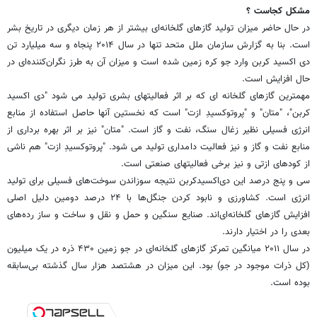
مشکل کجاست ؟
در حال حاضر میزان تولید گازهای گلخانه‌ای بیشتر از هر زمان دیگری در تاریخ بشر
است. بنا به گزارش سازمان ملل متحد تنها در سال ۲۰۱۴ پنجاه و سه میلیارد تن
دی اکسید کربن وارد جو کره زمین شده است و میزان آن به طرز نگران‌کننده‌ای در
حال افزایش است.
مهمترین گازهای گلخانه ای که بر اثر فعالیتهای بشری تولید می شود "دی اکسید
کربن"، "متان" و "پروتوکسیدِ ازت" است که نخستین آنها حاصل استفاده از منابع
انرژی فسیلی نظیر زغال سنگ، نفت و گاز است. "متان" نیز بر اثر بهره برداری از
منابع نفت و گاز و نیز فعالیت دامداری تولید می شود. "پروتوکسیدِ ازت" هم ناشی
از کودهای ازتی و نیز برخی فعالیتهای صنعتی است.
سی و پنج درصد این دی‌اکسیدکربن نتیجه سوزاندن سوخت‌های فسیلی برای تولید
انرژی است. کشاورزی و نابود کردن جنگل‌ها با ۲۴ درصد دومین دلیل اصلی
افزایش گازهای گلخانه‌ای‌اند. صنایع سنگین و حمل و نقل و ساخت و ساز رده‌های
بعدی را در اختیار دارند.
در سال ۲۰۱۱ میانگین تمرکز گازهای گلخانه‌ای در جو زمین ۴۳۰ ذره در یک میلیون
(کل ذرات موجود در جو)‌ بود. این میزان در هشتصد هزار سال گذشته بی‌سابقه
بوده است.