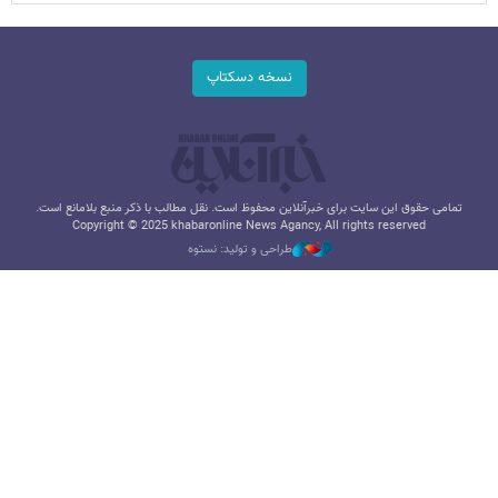
نسخه دسکتاپ
تمامی حقوق این سایت برای خبرآنلاین محفوظ است. نقل مطالب با ذکر منبع بلامانع است.
Copyright © 2025 khabaronline News Agancy, All rights reserved
طراحی و تولید: نستوه