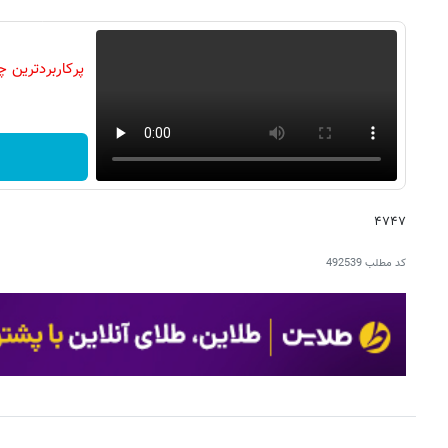
۴۷۴۷
کد مطلب
492539