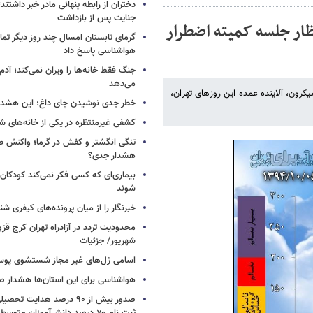
دختران از رابطه پنهانی مادر خبر داشتند؛
جنایت پس از بازداشت
تظار جلسه کمیته اضطرار
گرمای تابستان امسال چند روز دیگر تما
هواشناسی پاسخ داد
جنگ فقط خانه‌ها را ویران نمی‌کند؛ آدم‌
می‌دهد
کنترل کیفیت هوای تهران اعلام کرده است شاخص ذرات کمتر از ۲.۵ میکرون، آلاینده عمده این روزهای تهران،
خطر جدی نوشیدن چای داغ؛ این هشدار 
کشفی غیرمنتظره در یکی از خانه‌های ش
تنگی انگشتر و کفش در گرما؛ واکنش ط
هشدار جدی؟
بیماری‌ای که کسی فکر نمی‌کند کودکان ب
شوند
خبرنگار را از میان پرونده‌های کیفری شن
شهریور/ جزئیات
اسامی ژل‌های غیر مجاز شستشوی پو
هواشناسی برای این استان‌ها هشدار صا
صدور بیش از ۹۰ درصد هدایت 