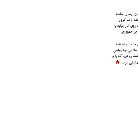
ان ارسال اسلحه
شد / تد کروز:
روی کار بیاید یا
جز جمهوری
 جدید منطقه /
اسلامی چه پیامی
لث ریاض، آنکارا و
 امنیتی غرب