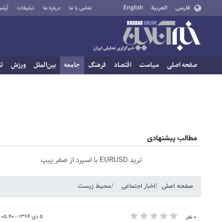
فارسی
العربية
English
تماس با ما
درباره ما
تبلیغات
آرشی
صفحه اصلی
سیاست
اقتصاد
فرهنگ
جامعه
بین‌الملل
ورزش
تا
مطالب پیشنهادی
ترید EURUSD با اسپرد از صفر پیپ
صفحه اصلی
اخبار اجتماعی
محیط زیست
۵ دی ۱۳۹۴ - ۰۵:۴۰
۰ نفر