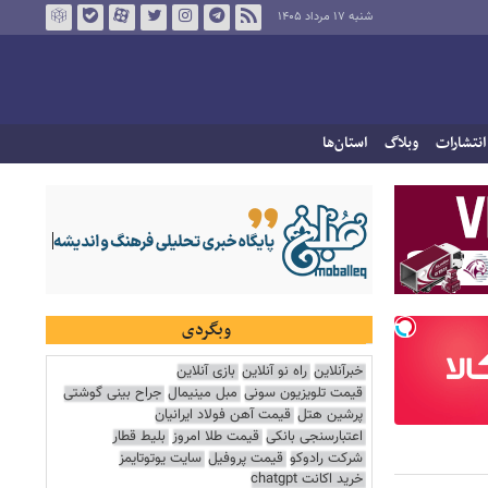
شنبه ۱۷ مرداد ۱۴۰۵
انتشارات
وبلاگ
استان‌ها
وبگردی
خبرآنلاین
راه نو آنلاین
بازی آنلاین
قیمت تلویزیون سونی
مبل مینیمال
جراح بینی گوشتی
پرشین هتل
قیمت آهن فولاد ایرانیان
اعتبارسنجی بانکی
قیمت طلا امروز
بلیط قطار
شرکت رادوکو
قیمت پروفیل
سایت یوتوتایمز
خرید اکانت chatgpt