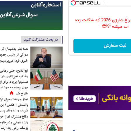
پرکاربردترین چراغ شارژی 2026 که شگفت زده
ات میکنه 💡😍
در بحث مشارکت کنید
ثبت سفارش
شما نظر بدهید/ اگر خ
سوالی از رئیس جمه
خبری فردا می‌پرسیدی
ابوالفتح: حتی زمانی 
مذاکره نمی‌کنیم، در 
هستیم/ برجام برای ای
چون برجام به سود ایرا
خارج شد
نماز جماعت سران ترک
پاکستان + عکس / بن‌س
شریف و اردوغان پس ا
دفاع مشترک نماز خوا
راز دشمنی وزیرخارجه 
یوسف رجی چه ارتباط