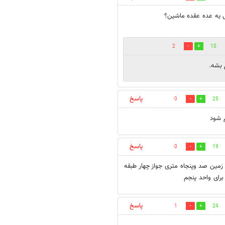
ی یه عده عقده ماشین؟
2
10
 بشه.
پاسخ
0
25
م شود
پاسخ
0
19
 زمین صد وپنجاه متری جواز چهار طبقه
برای واحد پنجم
پاسخ
1
24