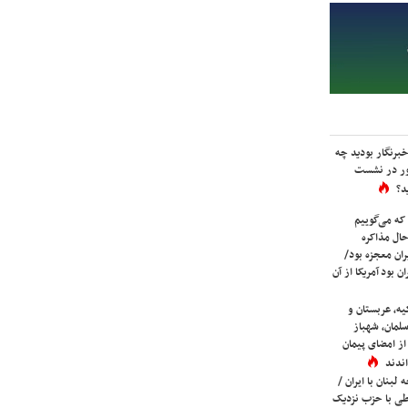
برنگار بودید چه
ور در نشست
د؟
که می‌گوییم
حال مذاکره
ران معجزه بود/
ن بود آمریکا از آن
یه، عربستان و
لمان، شهباز
ز امضای پیمان
ندند
لبنان با ایران /
ی با حزب نزدیک