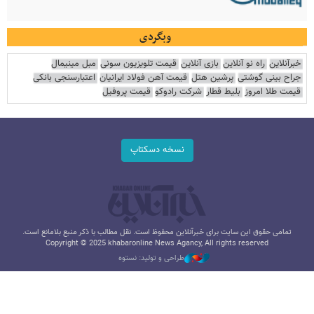
وبگردی
خبرآنلاین
راه نو آنلاین
بازی آنلاین
قیمت تلویزیون سونی
مبل مینیمال
جراح بینی گوشتی
پرشین هتل
قیمت آهن فولاد ایرانیان
اعتبارسنجی بانکی
قیمت طلا امروز
بلیط قطار
شرکت رادوکو
قیمت پروفیل
نسخه دسکتاپ
تمامی حقوق این سایت برای خبرآنلاین محفوظ است. نقل مطالب با ذکر منبع بلامانع است.
Copyright © 2025 khabaronline News Agancy, All rights reserved
طراحی و تولید: نستوه