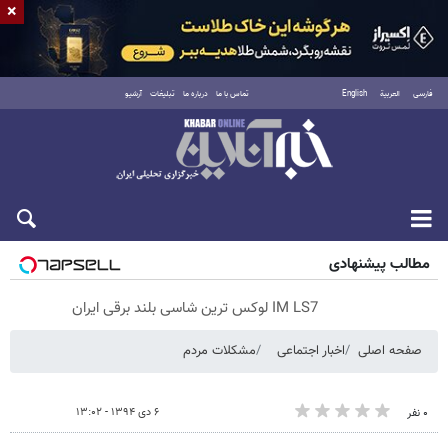
×
فارسی
العربية
English
تماس با ما
درباره ما
تبلیغات
آرشیو
پنجشنبه ۱۵ مرداد ۱۴۰۵
مطالب پیشنهادی
IM LS7 لوکس ترین شاسی بلند برقی ایران
صفحه اصلی
اخبار اجتماعی
مشکلات مردم
۶ دی ۱۳۹۴ - ۱۳:۰۲
۰ نفر