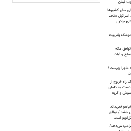
وب لبنان
ای سایر کشورها
 اسرائیل متحد
 برادر و
 موشک پاتریوت
توافق مکه
صلح و ثبات
ا؛ ماجرا چیست؟
ت
ک راه خروج از
 دست به دامان
 موش و گربه
یاهو نمی‌داند
ن باشد / توافق
ل‌آویو است
 ترامپ می‌دهد/