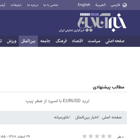
فارسی
العربية
English
تماس با ما
درباره ما
تبلیغات
آرشی
صفحه اصلی
سیاست
اقتصاد
فرهنگ
جامعه
بین‌الملل
ورزش
تا
مطالب پیشنهادی
ترید EURUSD با اسپرد از صفر پیپ
صفحه اصلی
اخبار بین‌الملل
خاورمیانه
۲۹ اسفند ۱۳۸۸ - ۱۶:۵۵
۰ نفر