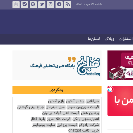
شنبه ۱۷ مرداد ۱۴۰۵
انتشارات
وبلاگ
استان‌ها
وبگردی
خبرآنلاین
راه نو آنلاین
بازی آنلاین
قیمت تلویزیون سونی
مبل مینیمال
جراح بینی گوشتی
پرشین هتل
قیمت آهن فولاد ایرانیان
اعتبارسنجی بانکی
قیمت طلا امروز
بلیط قطار
شرکت رادوکو
قیمت پروفیل
سایت یوتوتایمز
خرید اکانت chatgpt