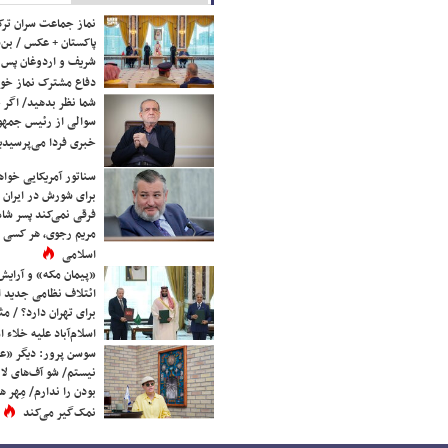
نماز جماعت سران ترک
پاکستان + عکس / بن‌س
شریف و اردوغان پس ا
دفاع مشترک نماز خوا
شما نظر بدهید/ اگر خ
سوالی از رئیس جمه
خبری فردا می‌پرسیدی
سناتور آمریکایی خواه
برای شورش در ایران 
فرقی نمی‌کند پسر شاه 
مریم رجوی، هر کسی 
اسلامی
«پیمان مکه» و آرایش
ائتلاف نظامی جدید 
برای تهران دارد؟ / مث
اسلام‌آباد علیه خلاء
سوسن پرور: دیگر «عا
نیستم/ شو آف‌های لاز
بودن را ندارم/ مِهر هم
نمک‌گیر می‌کند