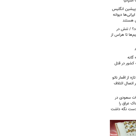
اسپانیا
 پیشین انگلیس
یرانی‌ها دیوانه
ی هستند
ود؟ / تنش در
م‌ها تا هراس از
گانه
 کشور در قتل
ه از اقمار ناتو
 اتصال ائتلاف
ات سعودی در
اک عراق را
 دست نگه داشت