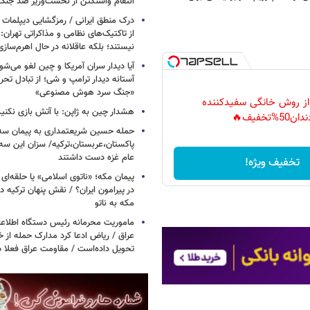
انتقام واشنگتن از نخست‌وزیر ضد جنگ 
درک منطق ایرانی / رمزگشایی دیپلمات
از تاکتیک‌های نظامی و مذاکراتی تهران: ا
نیستند؛ بلکه عاقلانه در حال اهرم‌ساز
آیا دیدار سران آمریکا و چین لغو می‌ش
آستانه دیدار ترامپ و شی؛ از تبادل تحری
«جنگ سرد هوش مصنوعی»
 از روش خانگی سفیدکننده
هشدار چین به ژاپن: با آتش بازی نکنید
دان50%تخفیف🔥
حمله حسین شریعتمداری به پیمان سه 
پاکستان،عربستان،ترکیه/ سزان این سه
عام غزه دست داشتند
تخفیف ویژه!
پیمان مکه؛ «ناتوی اسلامی» یا حلقه‌ای تاز
در پیرامون ایران؟ / نقش پنهان ترکیه در
مکه به ناتو
ماموریت محرمانه رئیس دستگاه اطلاع
عراق / ریاض ادعا کرد مدارک حمله از خ
تحویل داده‌است / مقاومت عراق فعلا