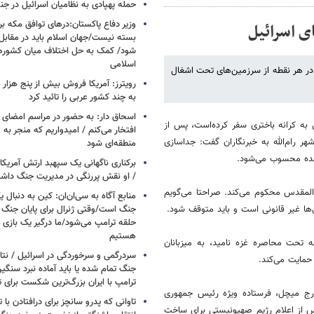
حمله پهپادی به نظامیان اسرائیل در جن
وزیر دفاع پاکستان:درهای توافق مکه بر
ی اسرائیل
بسته نیست/جهان اسلام باید در مقابل
شود/ کمک به حل اختلاف میان کشورهای
اسلامی
 در هر نقطه از سرزمین‌های تحت اشغال
رویترز: آمریکا فروش بیش از پنج هزار
به چند کشور عربی را تائید کرد
اسحاق‌ دار: به حضور در مراسم امضای 
 به کرانه باختری سفر کرده‌است، پس از
افتخار می‌کنم / امیدواریم که منجر به 
رام‌الله به خبرنگاران گفت: جداسازی
منطقه‌ای شود
شده محسوب می‌شود.
برکناری ناگهانی یک سپهبد ارتش آمریک
/ او نقش پررنگی در مدیریت جنگ داش
المقدس محکوم می‌کند. صراحتا می‌گویم
منابع آگاه به سی‌ان‌ان: کین به دنبال ی
ها غیر قانونی است و باید متوقف شود.
جنگ است/وقتی ژنرال برای پایان جنگ
حلقه ترامپ می‌شود/ما درگیر یک بازی
هستیم
تحت محاصره غزه نامید، به میزبانان
سردرگمی و سرخوردگی در اسرائیل / نتان
مایت می‌کند.
جنگ تمام شده یا باید آماده نبرد سنگی
ترامپ با ایران بزرگ‌ترین شکست برای ت
ورج میچل، فرستاده ویژه رئیس جمهوری
تاوانی که پدرو سانچز برای درافتادن با
 پس از اعلام رژیم صهیونیستی برای ساخت