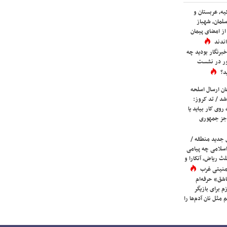
یه، عربستان و
لمان، شهباز
ز امضای پیمان
ندند
برنگار بودید چه
ور در نشست
د؟
ان ارسال اسلحه
شد / تد کروز:
روی کار بیاید یا
جز جمهوری
 جدید منطقه /
اسلامی چه پیامی
لث ریاض، آنکارا و
 امنیتی غرب
شق» حرفه‌ام
م برای بازیگر
 مثل نان آدم‌ها را