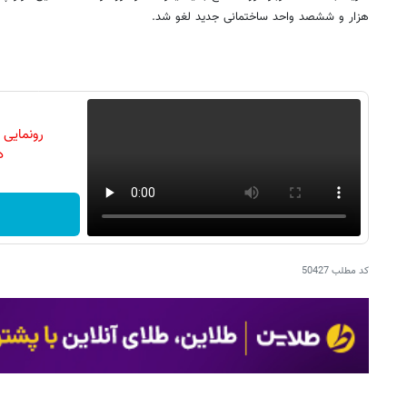
هزار و ششصد واحد ساختمانی جدید لغو شد.
رونمایی
دن
کد مطلب
50427