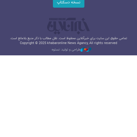
نسخه دسکتاپ
تمامی حقوق این سایت برای خبرآنلاین محفوظ است. نقل مطالب با ذکر منبع بلامانع است.
Copyright © 2025 khabaronline News Agancy, All rights reserved
طراحی و تولید: نستوه