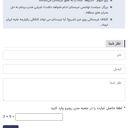
رأی الیوم: "تندروها" جنگ را به عمق عربستان می‌کشانند
برزگر: سیاست تهاجمی عربستان تدام نخواهد داشت/ اجرایی شدن برجام به حل
بحران های منطقه…
ائتلاف عربستانی روی میز تشریح/ آیا عربستان می تواند ائتلافی یکپارچه علیه ایران
ایجاد…
نظر شما
*
لطفا حاصل عبارت را در جعبه متن روبرو وارد کنید
3 + 9 =