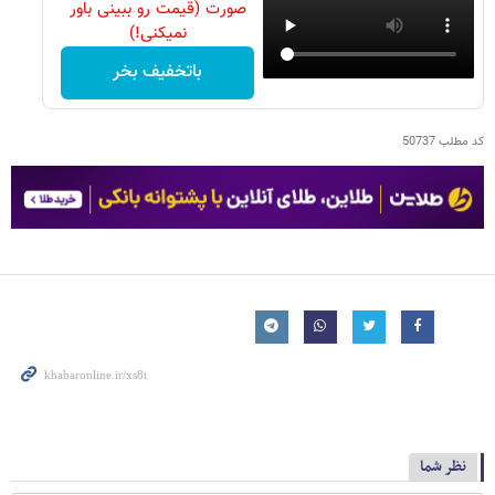
صورت (قیمت رو ببینی باور
نمیکنی!)
باتخفیف بخر
کد مطلب
50737
نظر شما