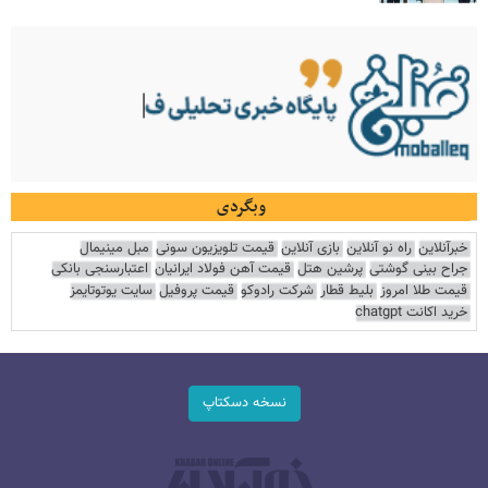
وبگردی
خبرآنلاین
راه نو آنلاین
بازی آنلاین
قیمت تلویزیون سونی
مبل مینیمال
جراح بینی گوشتی
پرشین هتل
قیمت آهن فولاد ایرانیان
اعتبارسنجی بانکی
قیمت طلا امروز
بلیط قطار
شرکت رادوکو
قیمت پروفیل
سایت یوتوتایمز
خرید اکانت chatgpt
نسخه دسکتاپ