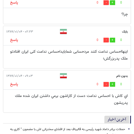
پاسخ
0
0
چرا؟
بابک
۰۲:۲۳ - ۱۳۸۹/۰۱/۰۴
پاسخ
0
0
اینهااحساس ندامت کنند مردحسابی شمابایداحساس ندامت کنی ایران افتادتو
ملک پدربزرگش؛
بدون نام
۰۹:۰۳ - ۱۳۸۹/۰۱/۰۴
پاسخ
0
0
اي كاش با احساس ندامت دست از كاراشون برمي داشتن ايران شده ملك
پدريشون
آخرین اخبار
حملات برادر داماد شهید رئیسی به قالیباف بعد از افشای سخنرانی اش با مضمون " کاری به