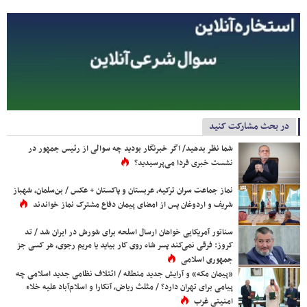
در بحث مشارکت کنید
شما نظر بدهید/ اگر خبرنگار بودید چه سوالی از رئیس جمهور در
نشست خبری فردا می‌پرسیدید؟
نماز جماعت سران ترکیه، عربستان و پاکستان + عکس / بن‌سلمان، شهباز
شریف و اردوغان پس از امضای پیمان دفاع مشترک نماز خواندند
سناتور آمریکایی خواهان ارسال اسلحه برای شورش در ایران شد / تد
کروز: فرقی نمی‌کند پسر شاه روی کار بیاید یا مریم رجوی، هر کسی جز
جمهوری اسلامی
«پیمان مکه» و آرایش جدید منطقه / ائتلاف نظامی جدید اسلامی چه
پیامی برای تهران دارد؟ / مثلث ریاض، آنکارا و اسلام‌آباد علیه خلاء
امنیتی غرب