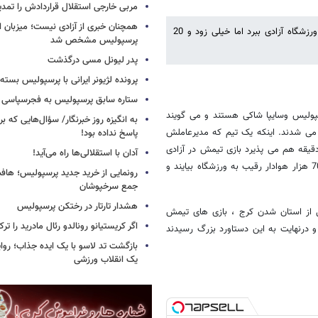
مربی خارجی استقلال قراردادش را تمدی
همچنان خبری از آزادی نیست؛ میزبان ا
سایپا سالها تلاش کرد تا میزبانی بازیهایش برابر استقلال و پرسپولیس را از ورزشگاه آزادی ببرد اما خیلی زود و 20
پرسپولیس مشخص شد
پدر لیونل مسی درگذشت
پرونده لژیونر ایرانی با پرسپولیس بسته
ستاره سابق پرسپولیس به فجرسپاسی
سپولیس وسایپا شاکی هستند و می گویند
به انگیزه روز خبرنگار/ سؤال‌هایی که برا
نی می شدند. اینکه یک تیم که مدیرعاملش
پاسخ نداده بود!
فت اصلا زیر بار تغییر محل بازی تیمش نمی شود ، چطور در عرض 20 دقیقه هم می پذیرد بازی تیمش در آزادی
آدان با استقلالی‌ها راه می‌آید!
باشد و هم بلیت بازی هایش به سود تیم رقیب رایگان. اینکه بیش از 60 یا 70 هزار هوادار رقیب به ورزشگاه بیایند و
جمع سرخپوشان
هشدار تارتار در رختکن پرسپولیس
ل از استان شدن کرج ، بازی های تیمش
اگر کریستیانو رونالدو رئال مادرید را ترک
د و درنهایت به این دستاورد بزرگ رسیدند
بازگشت تد لاسو با یک ایده جذاب؛ روای
یک انقلاب ورزشی