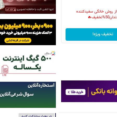
 از روش خانگی سفیدکننده
دان50%تخفیف🔥
تخفیف ویژه!
در بحث مشارکت کنید