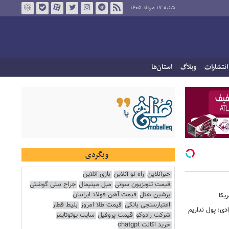
شنبه ۱۷ مرداد ۱۴۰۵
انتشارات
وبلاگ
استان‌ها
وبگردی
خبرآنلاین
راه نو آنلاین
بازی آنلاین
قیمت تلویزیون سونی
مبل مینیمال
جراح بینی گوشتی
پرشین هتل
قیمت آهن فولاد ایرانیان
یکا
اعتبارسنجی بانکی
قیمت طلا امروز
بلیط قطار
دی: پول نداریم
شرکت رادوکو
قیمت پروفیل
سایت یوتوتایمز
خرید اکانت chatgpt