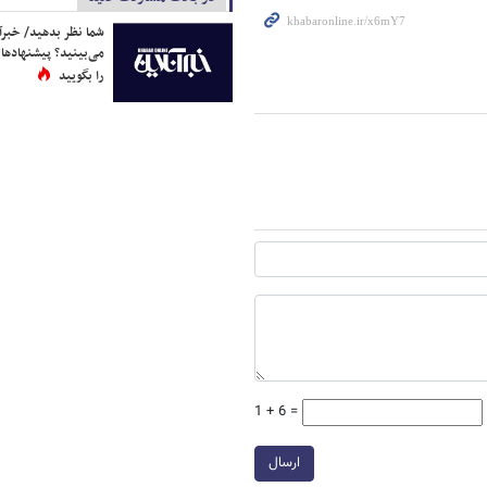
شما نظر بدهید/ خبرآن
می‌بینید؟ پیشنهادها 
را بگویید
1 + 6 =
ارسال