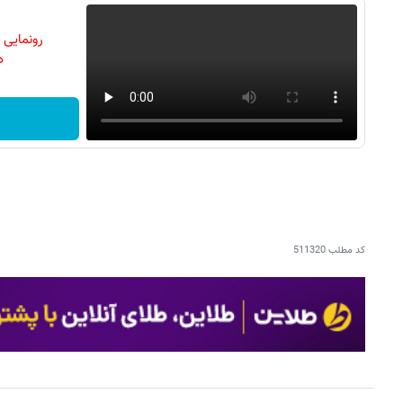
رونمایی
دن
کد مطلب
511320