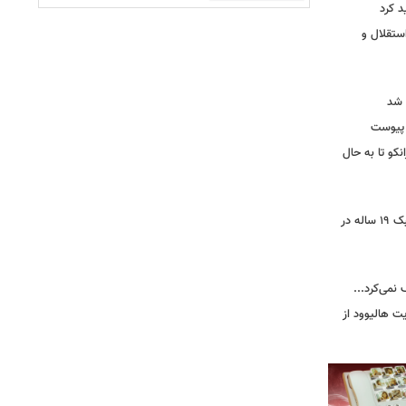
د کرد
ستقلال و
 شد
 پیوست
نکو تا به حال
رونمایی از خرید جدید پرسپولیس؛ هافبک ۱۹ ساله در
 نمی‌کرد...
ت هالیوود از