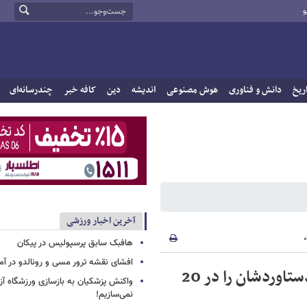
و
ریخ
دانش و فناوری
هوش مصنوعی
اندیشه
دین
کافه خبر
چندرسانه‌ای
آخرین اخبار ورزشی
هافبک سابق پرسپولیس در پیکان
افشای نقشه ترور مسی و رونالدو در آمر
دلیل استقلالی ها:سایپایی ها چطوربزرگترین دستاوردشان را در 20
واکنش پزشکیان به بازسازی ورزشگاه آزا
نمی‌سازیم!