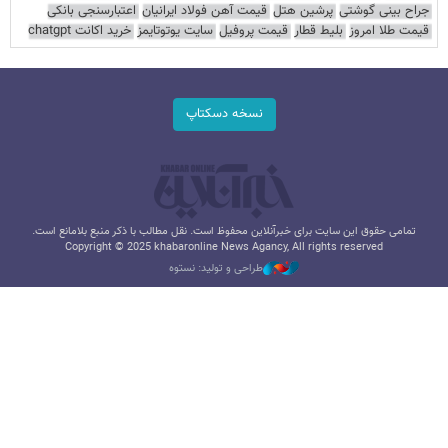
جراح بینی گوشتی
پرشین هتل
قیمت آهن فولاد ایرانیان
اعتبارسنجی بانکی
قیمت طلا امروز
بلیط قطار
قیمت پروفیل
سایت یوتوتایمز
خرید اکانت chatgpt
نسخه دسکتاپ
تمامی حقوق این سایت برای خبرآنلاین محفوظ است. نقل مطالب با ذکر منبع بلامانع است.
Copyright © 2025 khabaronline News Agancy, All rights reserved
طراحی و تولید: نستوه