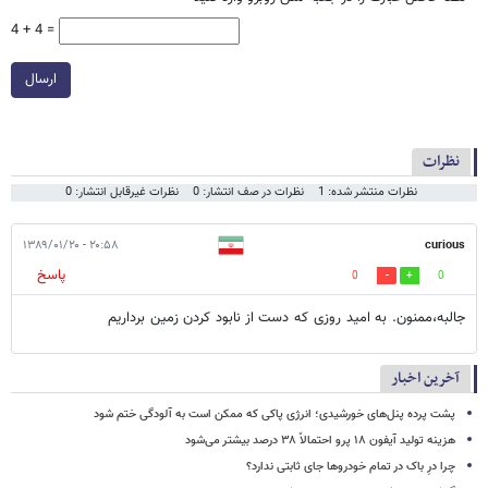
4 + 4 =
ارسال
نظرات
نظرات منتشر شده: 1
نظرات در صف انتشار: 0
نظرات غیرقابل انتشار: 0
۲۰:۵۸ - ۱۳۸۹/۰۱/۲۰
curious
پاسخ
0
0
جالبه،‌ممنون. به امید روزی که دست از نابود کردن زمین برداریم
آخرین اخبار
پشت پرده پنل‌های خورشیدی؛ انرژی پاکی که ممکن است به آلودگی ختم شود
هزینه تولید آیفون ۱۸ پرو احتمالاً ۳۸ درصد بیشتر می‌شود
چرا درِ باک در تمام خودروها جای ثابتی ندارد؟