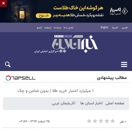
×
فارسی
العربية
English
تماس با ما
درباره ما
تبلیغات
آرشیو
جمعه ۱۶ مرداد ۱۴۰۵
مطالب پیشنهادی
۱ میلیارد اعتبار خرید طلا | بدون ضامن و چک
صفحه اصلی
اخبار استان ها
آذربایجان غربی
۲۵ اسفند ۱۳۹۴ - ۰۲:۵۹
۰ نفر