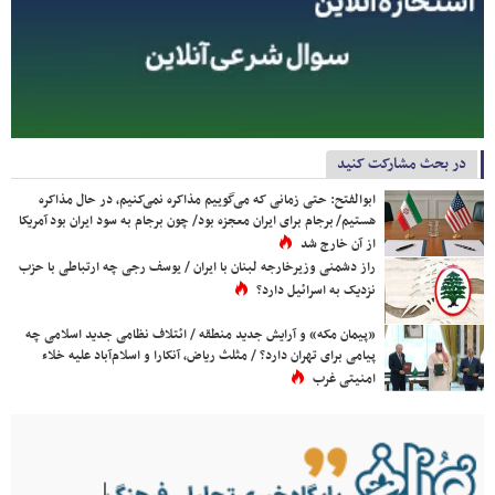
در بحث مشارکت کنید
ابوالفتح: حتی زمانی که می‌گوییم مذاکره نمی‌کنیم، در حال مذاکره
هستیم/ برجام برای ایران معجزه بود/ چون برجام به سود ایران بود آمریکا
از آن خارج شد
راز دشمنی وزیرخارجه لبنان با ایران / یوسف رجی چه ارتباطی با حزب
نزدیک به اسرائیل دارد؟
«پیمان مکه» و آرایش جدید منطقه / ائتلاف نظامی جدید اسلامی چه
پیامی برای تهران دارد؟ / مثلث ریاض، آنکارا و اسلام‌آباد علیه خلاء
امنیتی غرب