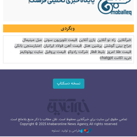
وبگردی
خبرآنلاین
راه نو آنلاین
بازی آنلاین
قیمت تلویزیون سونی
مبل مینیمال
جراح بینی گوشتی
پرشین هتل
قیمت آهن فولاد ایرانیان
اعتبارسنجی بانکی
قیمت طلا امروز
بلیط قطار
شرکت رادوکو
قیمت پروفیل
سایت یوتوتایمز
خرید اکانت chatgpt
نسخه دسکتاپ
تمامی حقوق این سایت برای خبرآنلاین محفوظ است. نقل مطالب با ذکر منبع بلامانع است.
Copyright © 2025 khabaronline News Agancy, All rights reserved
طراحی و تولید: نستوه