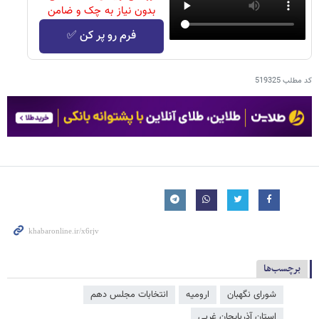
بدون نیاز به چک و ضامن
فرم رو پر کن ✅
کد مطلب
519325
برچسب‌ها
شورای نگهبان
ارومیه
انتخابات مجلس دهم
استان آذربایجان غربی