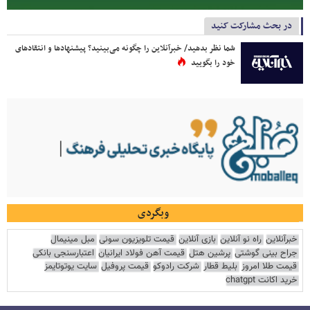
در بحث مشارکت کنید
شما نظر بدهید/ خبرآنلاین را چگونه می‌بینید؟ پیشنهادها و انتقادهای
خود را بگویید
وبگردی
خبرآنلاین
راه نو آنلاین
بازی آنلاین
قیمت تلویزیون سونی
مبل مینیمال
جراح بینی گوشتی
پرشین هتل
قیمت آهن فولاد ایرانیان
اعتبارسنجی بانکی
قیمت طلا امروز
بلیط قطار
شرکت رادوکو
قیمت پروفیل
سایت یوتوتایمز
خرید اکانت chatgpt