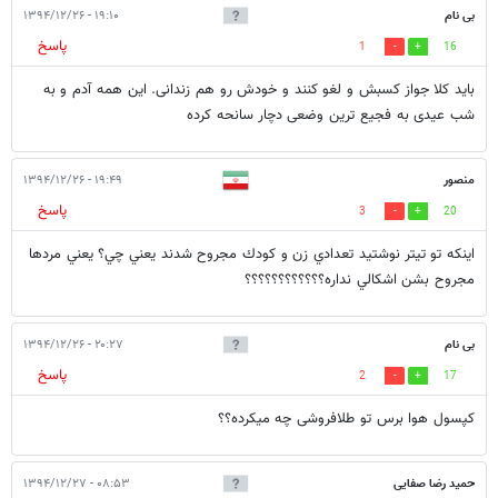
بی نام
۱۹:۱۰ - ۱۳۹۴/۱۲/۲۶
پاسخ
1
16
باید کلا جواز کسبش و لغو کنند و خودش رو هم زندانی. این همه آدم و به
شب عیدی به فجیع ترین وضعی دچار سانحه کرده
منصور
۱۹:۴۹ - ۱۳۹۴/۱۲/۲۶
پاسخ
3
20
اينكه تو تيتر نوشتيد تعدادي زن و كودك مجروح شدند يعني چي؟ يعني مردها
مجروح بشن اشكالي نداره؟؟؟؟؟؟؟؟؟؟؟؟
بی نام
۲۰:۲۷ - ۱۳۹۴/۱۲/۲۶
پاسخ
2
17
کپسول هوا برس تو طلافروشی چه میکرده؟؟
حمید رضا صفایی
۰۸:۵۳ - ۱۳۹۴/۱۲/۲۷