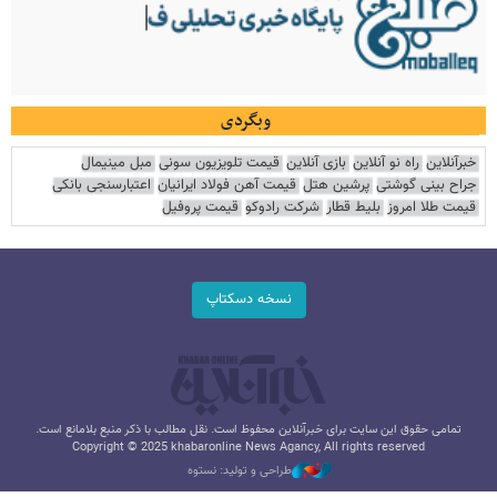
وبگردی
خبرآنلاین
راه نو آنلاین
بازی آنلاین
قیمت تلویزیون سونی
مبل مینیمال
جراح بینی گوشتی
پرشین هتل
قیمت آهن فولاد ایرانیان
اعتبارسنجی بانکی
قیمت طلا امروز
بلیط قطار
شرکت رادوکو
قیمت پروفیل
نسخه دسکتاپ
تمامی حقوق این سایت برای خبرآنلاین محفوظ است. نقل مطالب با ذکر منبع بلامانع است.
Copyright © 2025 khabaronline News Agancy, All rights reserved
طراحی و تولید: نستوه