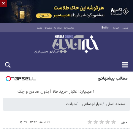
×
فارسی
العربية
English
تماس با ما
درباره ما
تبلیغات
آرشیو
پنجشنبه ۱۵ مرداد ۱۴۰۵
مطالب پیشنهادی
۱ میلیارد اعتبار خرید طلا | بدون ضامن و چک
صفحه اصلی
اخبار اجتماعی
حوادث
۲۶ اسفند ۱۳۹۴ - ۱۶:۴۷
۰ نفر