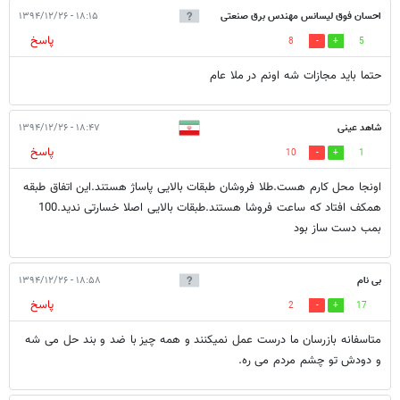
احسان فوق لیسانس مهندس برق صنعتی
۱۸:۱۵ - ۱۳۹۴/۱۲/۲۶
پاسخ
8
5
شریف
حتما باید مجازات شه اونم در ملا عام
شاهد عینی
۱۸:۴۷ - ۱۳۹۴/۱۲/۲۶
پاسخ
10
1
اونجا محل کارم هست.طلا فروشان طبقات بالایی پاساژ هستند.این اتفاق طبقه
همکف افتاد که ساعت فروشا هستند.طبقات بالایی اصلا خسارتی ندید.100
بمب دست ساز بود
بی نام
۱۸:۵۸ - ۱۳۹۴/۱۲/۲۶
پاسخ
2
17
متاسفانه بازرسان ما درست عمل نمیکنند و همه چیز با ضد و بند حل می شه
و دودش تو چشم مردم می ره.