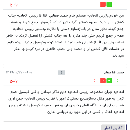
پاسخ
0
0
من خودم.بازرس اتحادیه هستم بنام حمید صفایی اتفا قا رییس اتحادیه جناب
کشتی ارا و هیت مدیره دستور اگید دادن که که گپسولها جمع شوند و همه را
جمع کردند بطور مثال در پاساژصنایع دستی با نظارت ودستور رییس اتحادیه
همه را جمع کردیم حتی چند مغازه را هم جناب کشتی ارا تعطیل کردند به خاطر
تخلف ولی این اقا از شلوغی شب عید استفاده کرده وکپسول جدیدا اورده دایم
در حلسات اقای کشتی ارا و محمد ولی .جناب طاهری در باره کپسولها تذکر
میدادند
حمید رضا صفایی
۰۹:۰۱ - ۱۳۹۴/۱۲/۲۷
پاسخ
0
0
اتحادیه تهران مخصوصا رییس اتحادیه دایم تذکر میدادن و کلی کپسول جمع
کردن به طور مثال پاساژصنایع دستی 12مور با نظارت رییس اتحادیه جمع اوری
شد و بجای ان دستگاه القایی خریدن ان یو نفر مخفیانه کپسول داشته رییس
اتحادیه اتفاقا با کسی در این مورد رو درواسی ندارن
آخرین اخبار