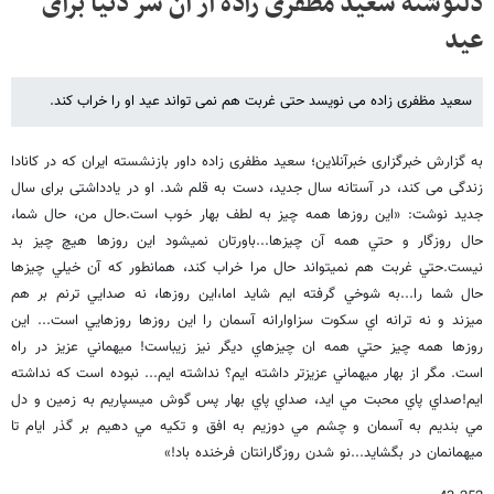
دلنوشته سعید مظفری زاده از آن سر دنیا برای
عید
سعید مظفری زاده می نویسد حتی غربت هم نمی تواند عید او را خراب کند.
به گزارش خبرگزاری خبرآنلاین؛ سعید مظفری زاده داور بازنشسته ایران که در کانادا
زندگی می کند، در آستانه سال جدید، دست به قلم شد. او در یادداشتی برای سال
جدید نوشت: «اين روزها همه چيز به لطف بهار خوب است.حال من، حال شما،
حال روزگار و حتي همه آن چيزها...باورتان نميشود اين روزها هيچ چيز بد
نيست.حتي غربت هم نميتواند حال مرا خراب كند، همانطور كه آن خيلي چيزها
حال شما را...به شوخي گرفته ايم شايد اما،اين روزها، نه صدايي ترنم بر هم
ميزند و نه ترانه اي سكوت سزاوارانه آسمان را اين روزها روزهايي است... اين
روزها همه چيز حتي همه ان چيزهاي ديگر نيز زيباست! ميهماني عزيز در راه
است. مگر از بهار ميهماني عزيزتر داشته ايم؟ نداشته ايم... نبوده است كه نداشته
ايم!صداي پاي محبت مي ايد، صداي پاي بهار پس گوش ميسپاريم به زمين و دل
مي بنديم به آسمان و چشم مي دوزيم به افق و تكيه مي دهيم بر گذر ايام تا
ميهمانمان در بگشايد...نو شدن روزگارانتان فرخنده باد!»