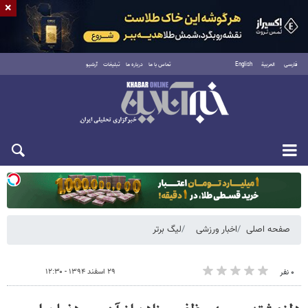
×
فارسی
العربية
English
تماس با ما
درباره ما
تبلیغات
آرشیو
یکشنبه ۱۸ مرداد ۱۴۰۵
صفحه اصلی
اخبار ورزشی
لیگ برتر
۲۹ اسفند ۱۳۹۴ - ۱۲:۳۰
۰ نفر