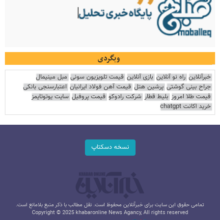
وبگردی
خبرآنلاین
راه نو آنلاین
بازی آنلاین
قیمت تلویزیون سونی
مبل مینیمال
جراح بینی گوشتی
پرشین هتل
قیمت آهن فولاد ایرانیان
اعتبارسنجی بانکی
قیمت طلا امروز
بلیط قطار
شرکت رادوکو
قیمت پروفیل
سایت یوتوتایمز
خرید اکانت chatgpt
نسخه دسکتاپ
تمامی حقوق این سایت برای خبرآنلاین محفوظ است. نقل مطالب با ذکر منبع بلامانع است.
Copyright © 2025 khabaronline News Agancy, All rights reserved