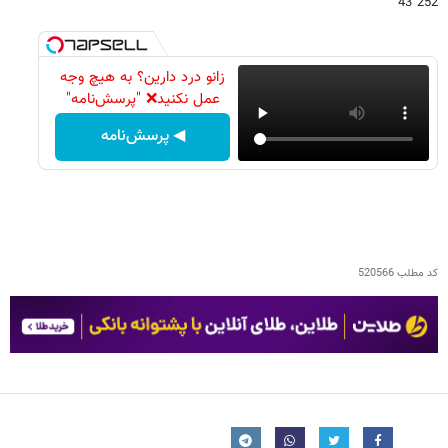
252 43
زانو درد دارین؟ به هیچ وجه
عمل نکنید❌ "پرسش‌نامه"
◀ پرسش‌نامه
کد مطلب
520566