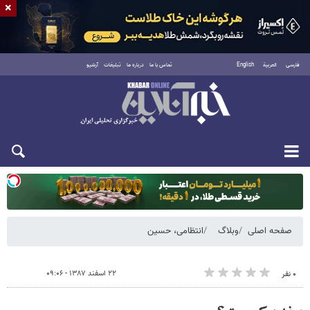
×
فارسی
العربية
English
تماس با ما
درباره ما
تبلیغات
آرشیو
یکشنبه ۱۸ مرداد ۱۴۰۵
صفحه اصلی
وبلاگ
انتظامی، حسین
۲۲ اسفند ۱۳۸۷ - ۰۹:۰۶
۰ نفر