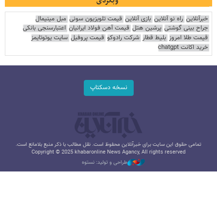
وبگردی
خبرآنلاین
راه نو آنلاین
بازی آنلاین
قیمت تلویزیون سونی
مبل مینیمال
جراح بینی گوشتی
پرشین هتل
قیمت آهن فولاد ایرانیان
اعتبارسنجی بانکی
قیمت طلا امروز
بلیط قطار
شرکت رادوکو
قیمت پروفیل
سایت یوتوتایمز
خرید اکانت chatgpt
نسخه دسکتاپ
تمامی حقوق این سایت برای خبرآنلاین محفوظ است. نقل مطالب با ذکر منبع بلامانع است.
Copyright © 2025 khabaronline News Agancy, All rights reserved
طراحی و تولید: نستوه