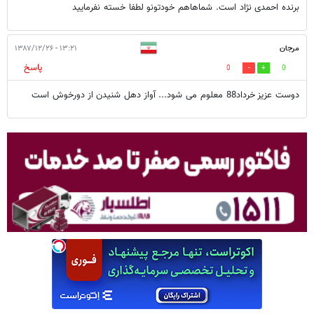
برنده احمدی نژاد است. شماهاهم خودتونو لطفا خسته نفرمایید
مرجان
۱۳:۲۱ - ۱۳۸۷/۱۲/۲۶
پاسخ
0
0
دوست عزیز خرداد88 معلوم می شود... آواز دهل شنيدن از دورخوش است