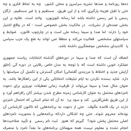
ده‌ها روزنامه و صدها نشریه سراسری و محلی کشور، چه به لحاظ فکری و چه
حتی با تقبل هزینه یارگیری کند و از این طریق، مستقیم و یا غیر مستقیم، ارگان
رسمی یا غیر رسمی داشته باشد اما رسانه تلویزیون، واحد است. علاوه بر این
بخش عمده‌ای از نشریات، در مالکیت بخش خصوصی است - که در واقع اختیار
خود را دارند- اما صدا و سیما رسانه ملی است و در چارچوب قانون، ضوابط و
سیاستهای مشخصی فعالیت می‌کند و منطقا نمی تواند به نفع یک حزب سیاسی
یا کاندیدای مشخص موضعگیری داشته باشد.
انصاف آن است که صدا و سیما در دوره‌های گذشته انتخابات ریاست جمهوری
عملکرد خوبی داشته است که با توجه به مدل خاص رقابتی در دوره آتی (خلق
آرایش جدید و اختلاط یا مرزبندی گفتمانی) امکان گسترش و تکمیل آن سیاستها را
دارد. شاید بسنده نکردن به ایام تبلیغات انتخاباتی یکی از این راهکارها باشد. به
عنوان مثال صدا و سیما می‌تواند از ظرفیت زمانی تعطیلات نوروزی برای دعوت
نامزدهای محتمل به عنوان کارشناس زمینه مطرح شدن بیشتر آنان رافراهم آورد و
از این طریق نقش‌آفرینی کند و سود برد نه آن که تمام کسانی که احتمال نامزدی
دارند در یک قاعده مألوف، حتی از دعوت به برنامه‌هایی که تاکنون کارشناس آن
بوده‌اند محروم شوند. حتی چه اشکالی داردکه برنامه‌هایی با محوریت نامزدهای
اصلی محتمل پخش شود؟ گیریم که هنوز ثبت نام رسمی و تأیید صلاحیت‌ها
انجام نشده و معلوم نیست همه میهمانان برنامه‌های ما بعداً نامزد یا منصرف