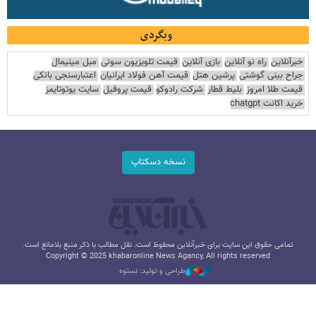
وبگردی
خبرآنلاین
راه نو آنلاین
بازی آنلاین
قیمت تلویزیون سونی
مبل مینیمال
جراح بینی گوشتی
پرشین هتل
قیمت آهن فولاد ایرانیان
اعتبارسنجی بانکی
قیمت طلا امروز
بلیط قطار
شرکت رادوکو
قیمت پروفیل
سایت یوتوتایمز
خرید اکانت chatgpt
نسخه دسکتاپ
تمامی حقوق این سایت برای خبرآنلاین محفوظ است. نقل مطالب با ذکر منبع بلامانع است.
Copyright © 2025 khabaronline News Agancy, All rights reserved
طراحی و تولید: نستوه