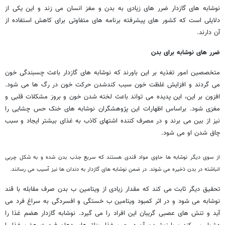
نوشابه های گازدار ضرر های زیادی به بدن و مغز انسان می زند و این یکی از
دلایلی است که کشور های پیشرفته برنامه های متفاوتی برای کاهش استفاده از
آن دارند.
ضرر های نوشابه برای بدن
متخصصین امور تغذیه بر این باورند که نوشابه های گازدار باعث چسبندگی خون
می گردند و افزایش غلظت خون سبب کندشدن حرکت خون در رگ ها می شود.
افزون بر این، این پدیده می تواند باعث لخته شدن خون و بروز مشکلات قلبی و
مغزی شود. براساس اظهارات این پژوهشگران نوشابه های خنک حس چشایی را
نیز از بین می برند و در مصرف کننده اشتهای کاذب به غذای بیشتر ایجاد و سبب
چاق شدن او می شود.
از سوی دیگر نوشابه ها حاوی مواد قندی هستند که سریع جذب بدن شده و به شکل چربی
انباشته در بدن ذخیره می شوند. در ضمن نوشابه های گازدار به دندان ها نیز آسیب می رسانند.
تحقیق دیگر ثابت می کند که مقدار زیادی از ویتامین ب بدن صرف مقابله با قند
نوشابه می شود و در اثر کمبود ویتامین ب خستگی و افسردگی به سراغ فرد می
آید و تنش های عصبی گریبان این افراد را می گیرد. نوشابه گازدار هضم غذا را