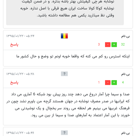
نوشابه هر چی کیفیتش بهتر باشه بدتره. و در ضمن کیفیت
نوشابه کوکا کولا ساخت ایران هیچ فرقی با اصل نداره. خوبه
وقتی نظ میذارید یکمی هم مطالعه داشته باشید.
بی نام
۰۵:۲۴ - ۱۳۹۵/۰۱/۲۲
پاسخ
3
32
اینکه استرس رو کم می کنه که واقعا خوبه اونم تو وضع و حال کشور ما
بی نام
۰۵:۲۸ - ۱۳۹۵/۰۱/۲۲
پاسخ
1
4
صدا و سیما چرا آمار دروغ می دهد چند روز پیش بود شبکه 6 آماری می داد
که ایرانیها در صدر مصرف نوشابه در جهان هستند گرچه من باورم نشد چون در
فرهنگ غربیها می بینیم هر لحظه می روند سر یخچال و یک نوشیدنی می
خورند با این آمار اعتماد به آمارهای صدا و سیما از بین می رود.
بی نام
۰۵:۴۶ - ۱۳۹۵/۰۱/۲۲