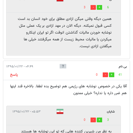
3
6
همین دیگه وقتی میگن ازادی مطلق برای خود انسان بد است
کسی قبول نمیکنه. دیگه الان در مهد ازادی بر یک عملی مثل
نوشابه خوردن مالیات گذاشتن انوقت اگر تو ایران اینکارو
میکردن یا مالیات محیط زیست از همه میگرفتند خیلی ها
میگفتن ازادی نیست.
بی نام
۰۴:۴۹ - ۱۳۹۵/۰۱/۲۲
پاسخ
0
41
آقا یکی در خصوص نوشابه های رژیمی هم توضیح بده لطفا. بالاخره قند اینها
هم ضرر داره یا نداره؟ خیلی ممنون
شايان
۰۵:۵۳ - ۱۳۹۵/۰۱/۲۲
0
3
به نظر من شيرين كننده هايي كه تو اين نوشابه ها هستند