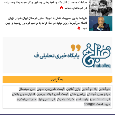
جزئیات جدید از قتل یک مداح/ پخش ویدئوی پیکر حمیدرضا رجب‌زاده
در شبکه‌های معاند
ظریف: بدون مدیریت تنش با آمریکا، حتی دوستان ایران هم از تهران
فاصله می‌گیرند/ایران نباید در مذاکرات با ترامپ قربانی روسیه و چین
شود
وبگردی
خبرآنلاین
راه نو آنلاین
بازی آنلاین
قیمت تلویزیون سونی
مبل مینیمال
جراح بینی گوشتی
پرشین هتل
قیمت آهن فولاد ایرانیان
اعتبارسنجی بانکی
قیمت طلا امروز
بلیط قطار
شرکت رادوکو
قیمت پروفیل
سایت یوتوتایمز
خرید اکانت chatgpt