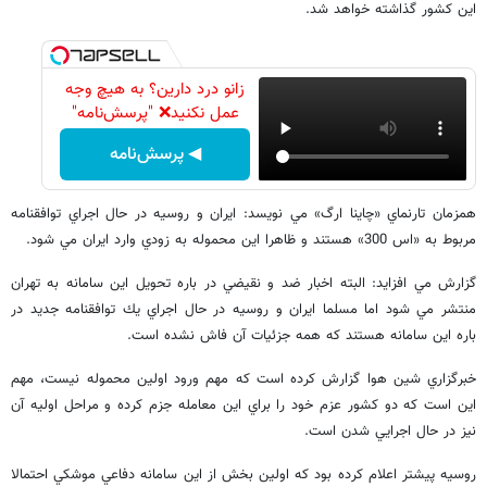
اين كشور گذاشته خواهد شد.
زانو درد دارین؟ به هیچ وجه
عمل نکنید❌ "پرسش‌نامه"
◀ پرسش‌نامه
همزمان تارنماي «چاينا ارگ» مي نويسد: ايران و روسيه در حال اجراي توافقنامه
مربوط به «اس 300» هستند و ظاهرا اين محموله به زودي وارد ايران مي شود.
گزارش مي افزايد: البته اخبار ضد و نقيضي در باره تحويل اين سامانه به تهران
منتشر مي شود اما مسلما ايران و روسيه در حال اجراي يك توافقنامه جديد در
باره اين سامانه هستند كه همه جزئيات آن فاش نشده است.
خبرگزاري شين هوا گزارش كرده است كه مهم ورود اولين محموله نيست، مهم
اين است كه دو كشور عزم خود را براي اين معامله جزم كرده و مراحل اوليه آن
نيز در حال اجرايي شدن است.
روسيه پيشتر اعلام كرده بود كه اولين بخش از اين سامانه دفاعي موشكي احتمالا