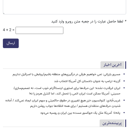
*
لطفا حاصل عبارت را در جعبه متن روبرو وارد کنید
4 + 2 =
ارسال
آخرین اخبار
مسرور بارزانی: نمی خواهیم طرفی در درگیری‌های منطقه باشیم/روابطی با اسرائیل نداریم
گزینه ترامپ به عنوان دادستان کل آمریکا انتخاب شد
ایران ابرقدرت نشده؛ این حرف‌ها برای استوری اینستاگرام خوب است، نه تصمیم‌سازی/
حسینی: آمریکا ممکن است ایران اتمی را تحمل کند، اما کنترل هرمز را نه!
غریب‌آبادی: کنوانسیون خزر هیچ تغییری در حقوق حاکمیتی و سهم ایران ایجاد نمی‌کند / آماده
شنیدن حرف‌های منتقدان هستیم / برای همه انتقادها جواب روشن داریم
پانه‌تا: آمریکا مثل یک «بوکسور مست» بین ایران و روسیه می‌دود
پربیننده‌ترین