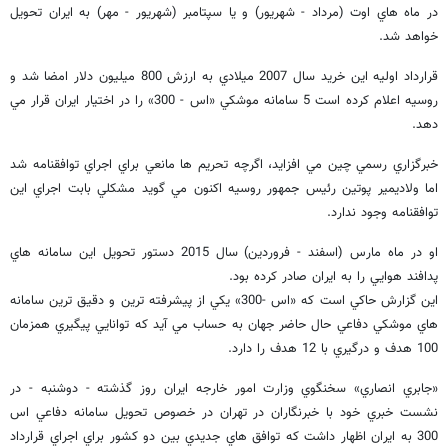
در ماه هاي اوت (مرداد - شهريور) و يا سپتامبر (شهريور - مهر) به ايران تحويل
خواهد شد.
قرارداد اوليه اين خريد سال 2007 ميلادي به ارزش 800 ميليون دلار امضا شد و
روسيه اعلام كرده است 5 سامانه موشكي «اس - 300» را در اختيار ايران قرار مي
دهد.
خبرگزاري رسمي چين مي افزايد، اگرچه تحريم ها مانعي براي اجراي توافقنامه شد
اما ولاديمير پوتين رئيس جمهور روسيه اكنون مي گويد مشكلي بابت اجراي اين
توافقنامه وجود ندارد.
او در ماه مارس (اسفند - فروردين) سال 2015 دستور تحويل اين سامانه هاي
پدافند هوايي را به ايران صادر كرده بود.
اين گزارش حاكي است كه «اس -300» يكي از پيشرفته ترين و دقيق ترين سامانه
هاي موشكي دفاعي حال حاضر جهان به حساب مي آيد كه توانايي پيگيري همزمان
100 هدف و درگيري با 12 هدف را دارد.
«جابري انصاري» سخنگوي وزارت امور خارجه ايران روز گذشته - دوشنبه - در
نشست خبري خود با خبرنگاران در تهران در خصوص تحويل سامانه دفاعي اس
300 به ايران اظهار داشت كه توافق هاي جديدي بين دو كشور براي اجراي قرارداد