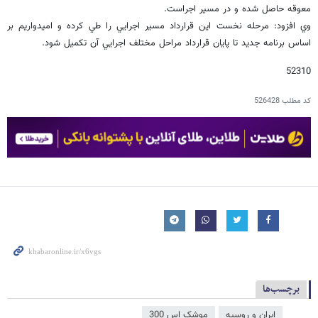
معوقه حاصل شده و در مسير اجراست.
وي افزود: مرحله نخست اين قرارداد مسير اجرايي را طي كرده و اميدواريم بر
اساس برنامه جديد تا پايان قرارداد مراحل مختلف اجرايي آن تكميل شود.
52310
کد مطلب
526428
برچسب‌ها
ایران و روسیه
موشک‌ اس 300