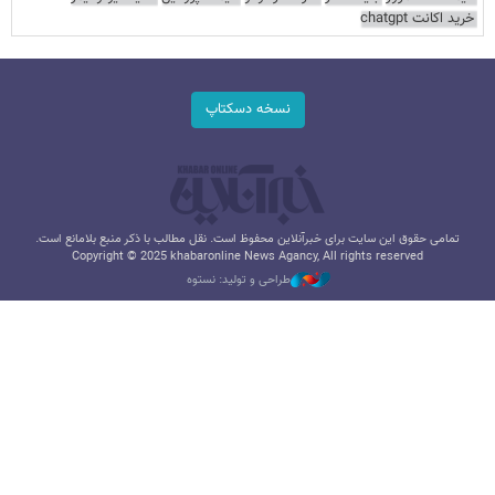
خرید اکانت chatgpt
نسخه دسکتاپ
تمامی حقوق این سایت برای خبرآنلاین محفوظ است. نقل مطالب با ذکر منبع بلامانع است.
Copyright © 2025 khabaronline News Agancy, All rights reserved
طراحی و تولید: نستوه