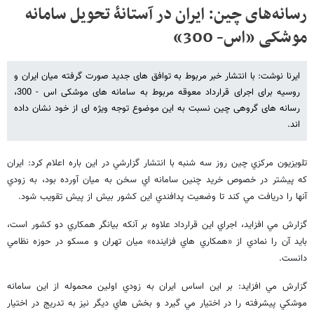
رسانه‌های چین: ایران در آستانۀ تحویل سامانه
موشکی «اس- 300»
ایرنا نوشت: با انتشار خبر مربوط به توافق های جدید صورت گرفته میان ایران و
روسیه برای اجرای قرارداد معوقه مربوط به سامانه های موشکی اس - 300،
رسانه های گروهی چین نسبت به این موضوع توجه ویژه ای از خود نشان داده
اند.
تلويزيون مركزي چين روز سه شنبه با انتشار گزارشي در اين باره اعلام كرد: ايران
كه پيشتر در خصوص خريد چنين سامانه اي سخن به ميان آورده بود، به زودي
آنها را دريافت مي كند تا وضعيت پدافندي اين كشور بيش از پيش تقويب شود.
گزارش مي افزايد، اجراي اين قرارداد علاوه بر آنكه بيانگر همكاري دو كشور است،
بايد آن را نمادي از «همكاري هاي فزاينده» ميان تهران و مسكو در حوزه نظامي
دانست.
گزارش مي افزايد: بر اين اساس ايران به زودي اولين محموله از اين سامانه
موشكي پيشرفته را در اختيار مي گيرد و بخش هاي ديگر نيز به تدريج در اختيار