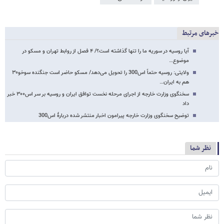
خبرهای مرتبط
آیا روسیه در سوریه ما را تنها گذاشته است؟/ ۴ فصل از روابط تهران و مسکو در
موضوع…
ولایتی: روسیه حتماً اس300 را تحویل می‌دهد/ مسکو حاضر است جنگنده سوخو۳۰
هم به ایران…
سخنگوی وزارت خارجه از اجرای مرحله نخست توافق ایران و روسیه بر سر اس۳۰۰ خبر
داد
توضیح سخنگوی وزارت خارجه پیرامون اخبار منتشر شده دربارۀ اس300
نظر شما