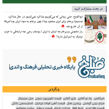
در بحث مشارکت کنید
ابوالفتح: حتی زمانی که می‌گوییم مذاکره نمی‌کنیم، در حال مذاکره
هستیم/ برجام برای ایران معجزه بود/ چون برجام به سود ایران بود آمریکا
از آن خارج شد
راز دشمنی وزیرخارجه لبنان با ایران / یوسف رجی چه ارتباطی با حزب
نزدیک به اسرائیل دارد؟
وبگردی
خبرآنلاین
راه نو آنلاین
بازی آنلاین
قیمت تلویزیون سونی
مبل مینیمال
جراح بینی گوشتی
پرشین هتل
قیمت آهن فولاد ایرانیان
اعتبارسنجی بانکی
قیمت طلا امروز
بلیط قطار
شرکت رادوکو
قیمت پروفیل
سایت یوتوتایمز