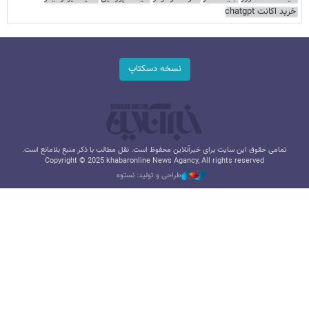
خرید اکانت chatgpt
نسخه دسکتاپ
تمامی حقوق این سایت برای خبرآنلاین محفوظ است. نقل مطالب با ذکر منبع بلامانع است.
Copyright © 2025 khabaronline News Agancy, All rights reserved
طراحی و تولید: نستوه