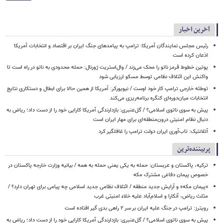
آخرین اخبار
رئیس مجلس نمایندگان آمریکا: ترامپ به پیامدهای جنگ ایران بر اقتصاد و انتخابات آمریکا
اذعان کرده است
پوتین خطوط قرمز ناتو را محک می‌زند / وال‌استریت ژورنال: حمله محدودی به ناتو در راه است تا
واکنش این ائتلاف نظامی توسط مسکو ارزیابی شود
توطئه خارجی ترامپ کار خود اوست / نیویورکر: آمریکا از همین حالا برای ابطال و دستکاری نتایج
انتخابات میان‌دوره‌ای کنگره برنامه‌ریزی می‌کند
پیش به سوی ناتوی اسلامی؟ / گل‌عنبری: بازدارندگی آمریکا کارایی خود را از دست داد؛ ریاض به
دنبال نظام امنیتی درون‌منطقه‌ای برای مهار ایران است
آتلانتیک: تاب‌آوری ایران دولت ترامپ را غافلگیر کرد
پربیننده‌ترین
ترکیه، پاکستان و عربستان: حمله به یکی یعنی حمله به همه / بیانیه وزارت خارجه پاکستان در
خصوص پیمان دفاعی مشترک مکه
«پیمان مکه» و آرایش جدید منطقه / ائتلاف نظامی جدید اسلامی چه پیامی برای تهران دارد؟ /
مثلث ریاض، آنکارا و اسلام‌آباد علیه خلاء امنیتی غرب
رویترز: ترامپ در جنگ علیه ایران بر سر ۲ راهی بدی گیر افتاده است
پیش به سوی ناتوی اسلامی؟ / گل‌عنبری: بازدارندگی آمریکا کارایی خود را از دست داد؛ ریاض به