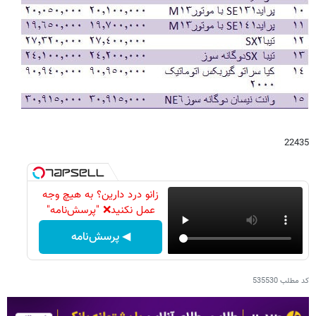
22435
زانو درد دارین؟ به هیچ وجه
عمل نکنید❌ "پرسش‌نامه"
◀ پرسش‌نامه
کد مطلب
535530