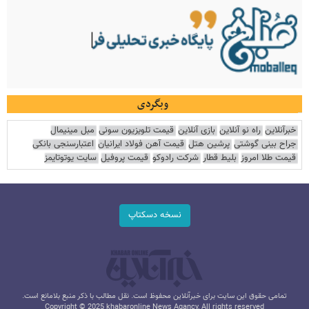
وبگردی
خبرآنلاین
راه نو آنلاین
بازی آنلاین
قیمت تلویزیون سونی
مبل مینیمال
جراح بینی گوشتی
پرشین هتل
قیمت آهن فولاد ایرانیان
اعتبارسنجی بانکی
قیمت طلا امروز
بلیط قطار
شرکت رادوکو
قیمت پروفیل
سایت یوتوتایمز
نسخه دسکتاپ
تمامی حقوق این سایت برای خبرآنلاین محفوظ است. نقل مطالب با ذکر منبع بلامانع است.
Copyright © 2025 khabaronline News Agancy, All rights reserved