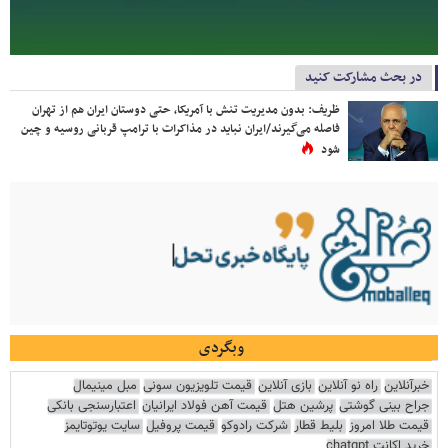
در بحث مشارکت کنید
ظریف: بدون مدیریت تنش با آمریکا، حتی دوستان ایران هم از تهران
فاصله می‌گیرند/ایران نباید در مذاکرات با ترامپ قربانی روسیه و چین
شود
وبگردی
خبرآنلاین
راه نو آنلاین
بازی آنلاین
قیمت تلویزیون سونی
مبل مینیمال
جراح بینی گوشتی
پرشین هتل
قیمت آهن فولاد ایرانیان
اعتبارسنجی بانکی
قیمت طلا امروز
بلیط قطار
شرکت رادوکو
قیمت پروفیل
سایت یوتوتایمز
خرید اکانت chatgpt