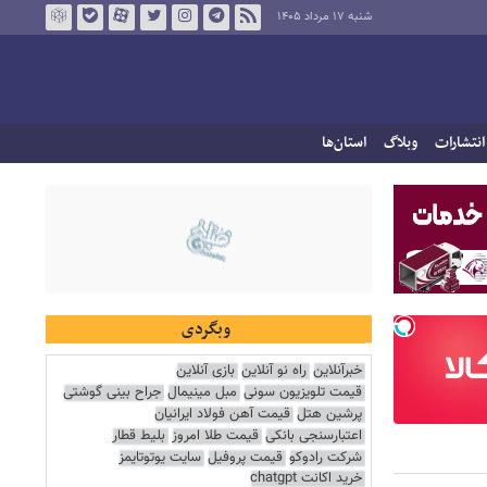
شنبه ۱۷ مرداد ۱۴۰۵
انتشارات
وبلاگ
استان‌ها
وبگردی
خبرآنلاین
راه نو آنلاین
بازی آنلاین
قیمت تلویزیون سونی
مبل مینیمال
جراح بینی گوشتی
پرشین هتل
قیمت آهن فولاد ایرانیان
اعتبارسنجی بانکی
قیمت طلا امروز
بلیط قطار
شرکت رادوکو
قیمت پروفیل
سایت یوتوتایمز
خرید اکانت chatgpt