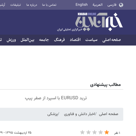
فارسی
العربية
English
تماس با ما
درباره ما
تبلیغات
آرشی
صفحه اصلی
سیاست
اقتصاد
فرهنگ
جامعه
بین‌الملل
ورزش
تا
مطالب پیشنهادی
ترید EURUSD با اسپرد از صفر پیپ
صفحه اصلی
اخبار دانش و فناوری
پزشکی
۲۵ اردیبهشت ۱۳۹۵ - ۱۴:۴۹
۱ نفر