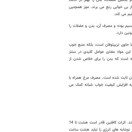
از بی خوابی رنج می برند. موز همچنین
یم می کند.
 کلسیم بوده و مصرف آن، بدن و عضلات را
نین دارد.
ا حاوی تریپتوفان است، بلکه منبع خوب
ار می رود که همه این مواد مغذی عوامل کلیدی در سنتز
ینه است که بدن را برای خلاص شدن از
آن ثابت شده است. مصرف مرغ همراه با
 به افزایش کیفیت خواب شبانه کمک می
- قهوه:کافئین می تواند برای چند ساعت، سیستم عصبی مرکزی را تحریک کند. اثرات کافئین قادر است هشت تا 14
 نوشابه های انرژی زا نباید هشت ساعت