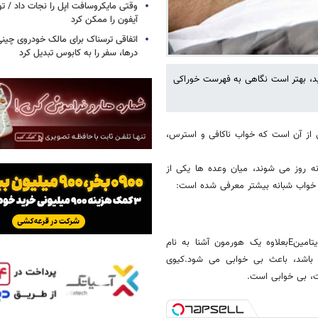
وقتی مایکروسافت اپل را نجات داد / 
آیفون را ممکن کرد
اتفاقی ترسناک برای مالک خودروی چین
درها، سفر را به کابوس تبدیل کرد
نید، بهتر است نگاهی به فهرست خوراکی
ی از آن است که خواب ناکافی و استرس،
ه روز می شوند، میان وعده ها یکی از
یر خواب شبانه بیشتر معرفی شده است:
-کیوی:این میوه سرشار از آنتی اکسیدان ها، کاروتنوئیدها، ویتامین ث و ویتامینEبعلاوه یک هورمون آشنا به نام
باشد، باعث بی خوابی می شود.کیوی
ت، بی خوابی است.