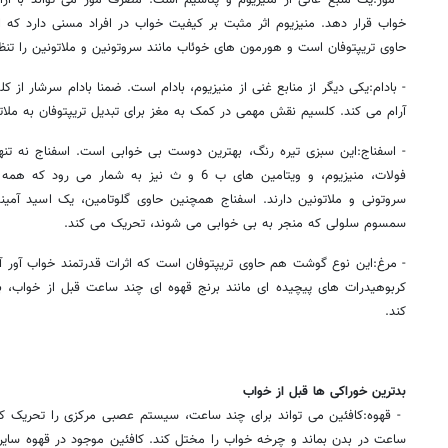
خواب قرار دهد. منیزیوم اثر مثبت بر کیفیت خواب در افراد مسنی دارد که 
حاوی تریپتوفان است و هورمون های خوئاب مانند سروتونین و ملاتونین را تنظ
- بادام:یکی دیگر از منابع غنی از منیزیوم، بادام است. ضمنا بادام سرشار از
آرام می کند. کلسیم نقش مهمی در کمک به مغز برای تبدیل تریپتوفان به ملاتو
- اسفناج:این سبزی تیره رنگ، بهترین دوست بی خوابی است. اسفناج نه تنه
فولات، منیزیوم، و ویتامین های ب 6 و ث نیز به شم
سروتونی و ملاتونین دارند. اسفناج همچنین حاوی گلوتامین، یک اسید آم
سمسوم سلولی که منجر به بی خوابی می شوند، تحریک می کند.
- مرغ:این نوع گوشت هم حاوی تریپتوفان است که اثرات قدرتمند خواب آور 
کربوهیدرات های پیچیده ای مانند برنج قهوه ای چند ساعت قبل از خواب،
کند.
بدترین خوراکی ها قبل از خواب
ساعت در بدن بماند و چرخه خواب را مختل کند. کافئین موجود در قهوه سایر