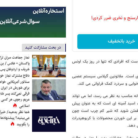
رسنج و نخری ضرر کردی!
خرید باتخفیف
در بحث مشارکت کنید
نماز جماعت سران ترک
ست که افرادی که تنها در روز یک اونس
پاکستان + عکس / بن‌س
شریف و اردوغان پس ا
دفاع مشترک نماز خوا
اری است. ملاتونین گیلاس سیستم عصبی
سناتور آمریکایی خواه
وابی و سردرد کمک فراوانی می کند.
برای شورش در ایران 
فرقی نمی‌کند پسر شاه 
ه مناسب به نظر می رسد، اما می تواند
مریم رجوی، هر کسی 
 اسید آمینه ای است که به عنوان پیش
اسلامی
 مطمئن شوید که شیر کم چرب است چون
شما نظر بدهید/ خبرآن
می‌بینید؟ پیشنهادها 
 بر این خوردن محصولات با کربوهیدرات
را بگویید
 دهد.
ام بخشی عضلات، بدن را بهتر در حالت