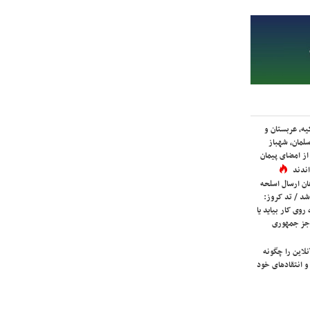
یه، عربستان و
لمان، شهباز
ز امضای پیمان
ندند
ان ارسال اسلحه
شد / تد کروز:
روی کار بیاید یا
جز جمهوری
لاین را چگونه
و انتقادهای خود