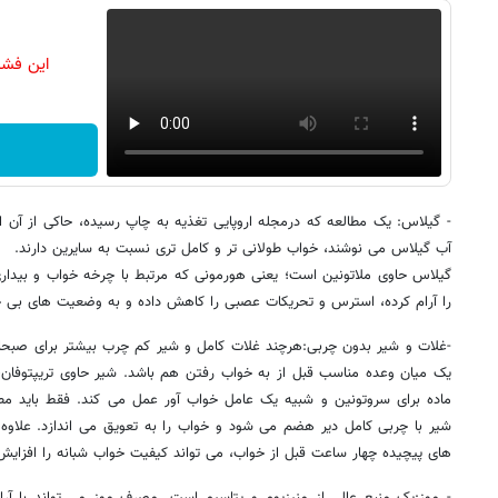
این فشا
- گیلاس: یک مطالعه که درمجله اروپایی تغذیه به چاپ رسیده، حاکی از آن ا
آب گیلاس می نوشند، خواب طولانی تر و کامل تری نسبت به سایرین دارند.
گیلاس حاوی ملاتونین است؛ یعنی هورمونی که مرتبط با چرخه خواب و بید
را آرام کرده، استرس و تحریکات عصبی را کاهش داده و به وضعیت های بی خ
-غلات و شیر بدون چربی:هرچند غلات کامل و شیر کم چرب بیشتر برای صبحان
یک میان وعده مناسب قبل از به خواب رفتن هم باشد. شیر حاوی تریپتوفان،
ماده برای سروتونین و شبیه یک عامل خواب آور عمل می کند. فقط باید
شیر با چربی کامل دیر هضم می شود و خواب را به تعویق می اندازد. علاوه
های پیچیده چهار ساعت قبل از خواب، می تواند کیفیت خواب شبانه را افزایش
- موز:یک منبع عالی از منیزیوم و پتاسیم است. مصرف موز می تواند با آر