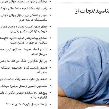
درخشش ایران در المپیاد جهانی هوش
رقیب آینده F-35 چه مشخصاتی دارد؟
شناسید/نجات از
سهم چشمگیر اپل از بازار جهانی گوشی‌ه
سامسونگ در رتبه دوم
چطور بدون آسیب دیدن دوربین موبایل 
خورشیدگرفتگی عکس بگیریم؟
هشدار بیت‌دیفندر درباره دانلود «ادیسه»
سرقت رمز عبور در کمین است
انتشار اسناد محرمانه پنتاگون / پرنده‌ها
خبرساز شدند
چرا اپل تلگرام را حذف می‌کند اما ایکس 
صادر شد
نقشه اپل علیه سامسونگ شکست خور
نخستین تصویر از محل برخورد موشک ف
پیچ‌های ۱۸ میلیارد تومانی پاگانی /
گران‌تر می‌شود
آیا ماه در حال کوچک شدن است؟