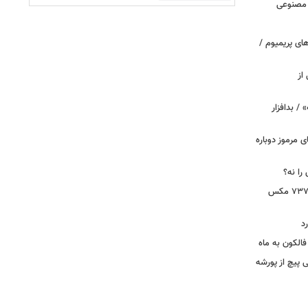
 مصنوعی
ای پریمیوم /
از
 / بدافزار
ی مرموز دوباره
را نه؟
دستور بازرسی فوری هواپیمای بوئینگ ۷۳۷ مکس
د
الکون به ماه
 وقتی پیچ از پورشه