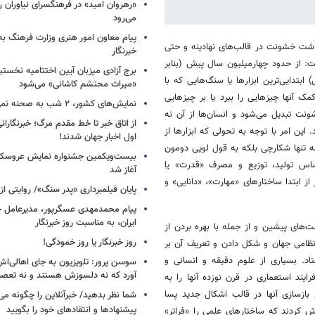
«رهروان امید» در فرهنگسرای نیاوران
می‌رود
پیام معاون امور هنری وزارت فرهنگ به
اشت خشونت در قالب‌های نهادینه و حتی
خبرنگار
 از حدود چهار‌میلیون سال پیش (بنابر
برج آزادی میزبان آیین اختتامیه نخستی
بتدایی‌ترین ابزارها یا سنگ‌هایی که با
«میراث محتشم کاشانی» می‌شود
کمک آنها چیزهایی را ببرد یا بر چیزهایی
نمایش‌های کشور، ٢ شب به صحنه نمی‌روند
شونت تبدیل می‌شود و انسان‌ها از آن نه
از اتاق خبر تا خط مقدم مرگ؛ خبرنگاران
 این امر با توجه به تحولی که ابزارها از
اول اخبار جهان شدند!
ی نه تنها شکارچی بلکه به قول لویی دومون
بیست‌ویکمین جشنواره نمایش عروسکی
اساس تولید، توزیع و مصرف «قدرت» یا
آغاز شد
ابتدا ساختارهای «مهارت»، «دانایی» و
پایان فیلمبرداری «پدر سنگ»/ روایتی ا
پیام محمدمهدی عسگرپور، مدیرعامل خا
ایران، به مناسبت روز خبرنگار
ت‌های پیشین و از جمله با بهره بردن از
روز خبرنگار یا روز خمودگی!
نظامی جهان و شکل دادن و تعریف آن بر
اد. بسیاری از علوم دقیقه و انسانی و
سوسن پرور: تلویزیون به جای اهالی‌اش
آورد که نه دلسوزش هستند و نه تعصب
ایند استعماری در قرن نوزده آنها را به
بازسازی آنها در قالب اشکال جدید پسا
شما نظر بدهید/ خبرآنلاین را چگونه می‌
پیشنهادها و انتقادهای خود را بگویید
ش کردند که ساختارهای علمی را «فراتر»