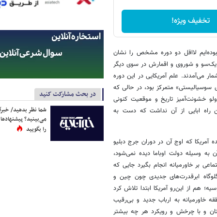
تخفیف ویژه!
 بوده‌ایم لااقل دو دوره مشخص را نشان
 یک‌سو و شوروی و اقمارش در سوی دیگر
ار می‌آمدند. علم آمریکایی در این دوره
ی سوسیالیستی» متمرکز بود، در حالی که
در بحث مشارکت کنید
ولو خشونت‌آمیز تاریخ و موقعیت کنونی
شما نظر بدهید/ خبرآن
ن راه ابایی از آن نداشت که دست به
می‌بینید؟ پیشنهادها 
را بگویید
ه آمریکا که اوج آن در دوران جرج دبلیو
 به وسیله دولت اوباما دیده نمی‌شود،
ی بر خاور‌میانه انجام بگیرد جایی که
گلوگاه ابرقدرت‌های جدیدی چون چین و
ه؛ هم از این‌رو آمریکا ابتدا تلاش کرد
قه خاور‌میانه به ارباب جدید و بی‌رقیب
ستان و با چرخش و رویکرد هر چه بیشتر