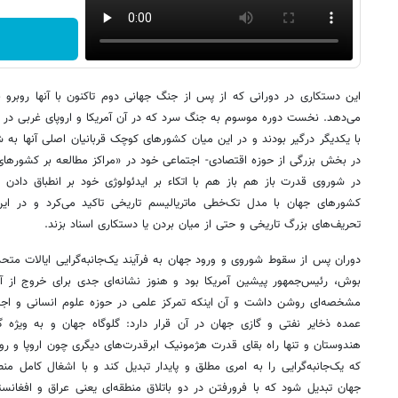
این دستکاری در دورانی که از پس از جنگ جهانی دوم تا‌کنون با آنها روبرو
می‌دهد. نخست دوره موسوم به جنگ سرد که در آن آمریکا و اروپای غربی در
با یکدیگر درگیر بودند و در این میان کشورهای کوچک قربانیان اصلی آنها به شم
در بخش بزرگی از حوزه اقتصادی‌- اجتماعی خود در «مراکز مطالعه بر کشورها
در شوروی قدرت باز هم باز هم با اتکاء بر ایدئولوژی خود بر انطباق دادن 
کشورهای جهان با مدل تک‌خطی ماتریالیسم تاریخی تاکید می‌کرد و در ای
تحریف‌های بزرگ تاریخی و حتی از میان بردن یا دستکاری اسناد بزند.
دوران پس از سقوط شوروی و ورود جهان به فرآیند یک‌جانبه‌گرایی ایالات متحد
بوش، رئیس‌جمهور پیشین آمریکا بود و هنوز نشانه‌ای جدی برای خروج از آن
مشخصه‌ای روشن داشت و آن اینکه تمرکز علمی در حوزه علوم انسانی و اجتماع
عمده ذخایر نفتی و گازی جهان در آن قرار دارد: گلوگاه جهان و به ویژه 
هندوستان و تنها راه بقای قدرت هژمونیک ابر‌قدرت‌های دیگری چون اروپا و روسی
که یک‌جانبه‌گرایی را به امری مطلق و پایدار تبدیل کند و با اشغال کامل منط
جهان تبدیل شود که با فرو‌رفتن در دو باتلاق منطقه‌ای یعنی عراق و افغان