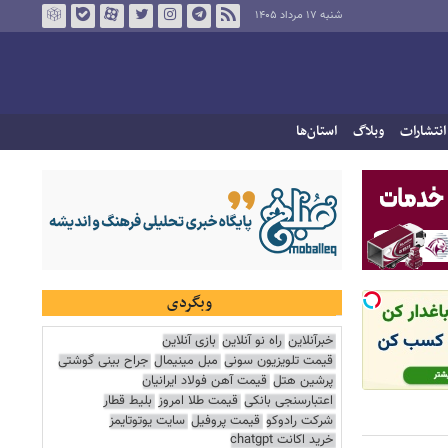
شنبه ۱۷ مرداد ۱۴۰۵
انتشارات
وبلاگ
استان‌ها
وبگردی
خبرآنلاین
راه نو آنلاین
بازی آنلاین
قیمت تلویزیون سونی
مبل مینیمال
جراح بینی گوشتی
پرشین هتل
قیمت آهن فولاد ایرانیان
اعتبارسنجی بانکی
قیمت طلا امروز
بلیط قطار
شرکت رادوکو
قیمت پروفیل
سایت یوتوتایمز
خرید اکانت chatgpt