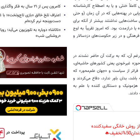
کاملاً خنثی و یا به اصطلاح کارشناسانه
کامرون پس از ۲۱ سال به فکر واگذاری «آواتار» افتاد
ایی در پهنه‌هایی که در آن زمان (و حتی
اعتراف تلخ خالق «بازی تاج‌وتخت»؛ با 
 ساخت‌هایی نداشتند بیشتر از آنکه برای
دست‌وپنجه نرم کرده‌ام
ا دراز‌مدت بود. که امروز تقریباً به اوج
«ناتاشا» دوباره به تلویزیون می‌آید؛ رویا
فرهنگی و در زیر حکومت‌های دزد‌سالار و
«روشنایی شب»
رغم آن، که به برکت آن حاضر نشدند در
وزه غیر‌خودی یعنی کشورهای حاشیه‌ای،
 فراتر از سیاست و «جهان علم‌محور» که
اشد، بدان باور ندارد، دفاع می‌کردند و
ه هژمونیک و دستکاری کننده با علم به
دادند.
 از روش خانگی سفیدکننده
دان50%تخفیف🔥