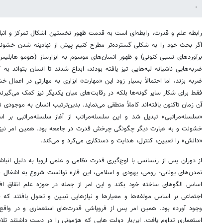
.
رابطه علم و قدرت، رابطه‌ای است به قدمت ظهور نخستین اشکال تمرکز و انب
اگر بحث خود را به شکلی گسترده‌تر مطرح کنیم پیش از نهادینه شدن خشونت:
برآوردهای نسبی کنونی) و ظهور انسان‌های موسوم به ابزار‌ساز (هومو هابلیس) ا
ضربه‌هایی ناشیانه لبه‌هایی تیز یافته بودند، ابداع شدند تا انسان بتواند به 
ضربه بزند، اما احتمالاً بسیار زود این «مهارت» ابزاری به مهارتی در اعمال خ
فقط برای شکار سایر گونه‌ها بلکه در رقابت‌های میان یکدیگر نیز کمک می‌گیرند.
آن زمان تا‌کنون یافته‌اند کاملاً منطقی می‌نماید. بدین‌ترتیب انسان به موجود
«سلسله‌مراتبی» تبدیل شد و این سلسله‌مراتب از آغاز سلسله‌مراتبی بر 
خشونت و به عبارت دیگر چگونگی چرخش قدرت در جامعه بود. همین امر نیز از 
«دانش» را تعیین، کنترل، هدایت و دستکاری می‌کرد و می‌کند.
از دوران پس از رنسانس با اوج‌گیری قدرت نظامی و علمی اروپا به دلیل انباش
تمدن‌های یونانی- رومی، یهودی و اسلامی، این قاره توانست شروع به اشغال 
اساس الگوهای ساخته خود بکند و این امر از جمله در حوزه علم اتفاق افت
اجتماعی بر اساس مولفه‌ها و معیارها و نیازهایی تبیین و تحول یافتند که فر
وجود آورده بود. همین امر پس از فروپاشی قدرت‌های استعماری و در واقع 
استعماری تداوم یافت. این‌بار دولت هایی که هژمونی را در دست داشتند تلا