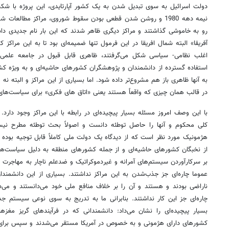
دولت اسرائیل به سوی تبدیل شدن به یک کشور آپارتایدی، این پروژه با شک
نیمه دهه 1980 و روشن شدن قطعی بودن سقوط شوروی، مراکز مطالع
رو به خاموشی گذاشتند و مراکز دیگری ظاهر شدند که این بار نام جدیدی داشت
آفریقا» البته شمال افریقا در این فرمول تنها ضمیمه‌ای بود تا به این مراکز ک
اغلب نظامی- سیاسی شکل می‌گرفتند، ظاهری قابل قبول در جامعه علمی 
استفاده گسترده از دانشمندان و پژوهشگران کشورهای حاشیه‌ای و به ویژه کش
به آنها ظاهری باز هم مشروع‌تر داده شود. اما بسیاری از این مراکز و البته ن
در قالب همان چیزی که واقعاً هستند یعنی «اتاق های فکری» برای سیاست‌ها
با این وصف امروز مسئله بسیار پیچیده‌ای در رابطه با این مراکز وجود دارد. 
کلی محکوم و آنها را حاصل توطئه دانست و اصولاً بحث توطئه مطرح نیس
هژمونیک مورد نظر است که از دیدگاه یک دولت ملی کاملاً قابل توجیه بوده 
از نخبگان کشورهای حاشیه‌ای و از جمله کشورهای منطقه به دلیل سیاست‌ها
بر سرکارآوردن سیستم‌های آمرانه و غیردموکراتیک و ضد‌علم ناچار به مهاجرت 
عموما چاره‌ای جز جذب‌شدن به این مراکز نداشتند. بسیاری از این دانشمندا
ناراضی بودند و هستند و آن را بر خلاف منافع ملی خود می‌دانستند و می‌دا
چاره‌ای جز این کار نداشتند. بنابرانی ما به تدریج به سوی نوعی سیستم ج
بسیار پیچیده‌ای را نشان می‌داد: دانشمندانی که در فرآیندهای گریز مغزه
کشورهای دارای هژمونی و به خصوص در آمریکا مستقر می‌شدند و سپس برای