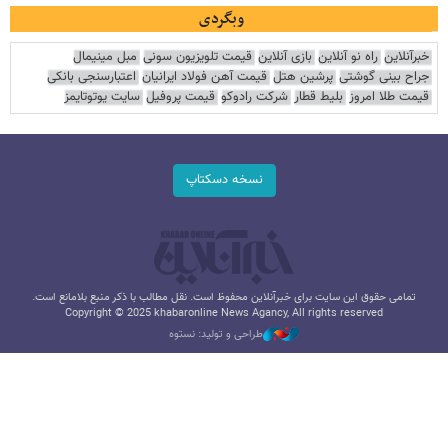
وبگردی
خبرآنلاین
راه نو آنلاین
بازی آنلاین
قیمت تلویزیون سونی
مبل مینیمال
جراح بینی گوشتی
پرشین هتل
قیمت آهن فولاد ایرانیان
اعتبارسنجی بانکی
قیمت طلا امروز
بلیط قطار
شرکت رادوکو
قیمت پروفیل
سایت یوتوتایمز
نسخه دسکتاپ
تمامی حقوق این سایت برای خبرآنلاین محفوظ است. نقل مطالب با ذکر منبع بلامانع است.
Copyright © 2025 khabaronline News Agancy, All rights reserved
طراحی و تولید: نستوه