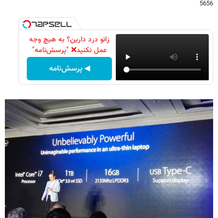
5656
زانو درد دارین؟ به هیچ وجه
عمل نکنید❌ "پرسش‌نامه"
◀ پرسش‌نامه