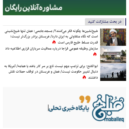
در بحث مشارکت کنید
شیخ‌نشین‌ها چگونه فکر می‌کنند؟/ مسجدجامعی: عمان تنها شیخ‌نشینی
است که نگاه متفاوتی به ایران دارد/ عربستان برادر بزرگ‌تر نیست؛
قدرت مسلط خلیج فارس است
سازمان وظیفه عمومی فراجا درباره معافیت سربازان فراری اطلاعیه داد
ابوالفتح: برای ترامپ مهم نیست تاج بر سر کار باشد یا عمامه/ آمریکا به
دنبال تغییر حکومت نیست/ عمان و عربستان در توقف حملات نقش
داشتند