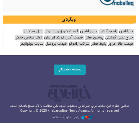
وبگردی
خبرآنلاین
راه نو آنلاین
بازی آنلاین
قیمت تلویزیون سونی
مبل مینیمال
جراح بینی گوشتی
پرشین هتل
قیمت آهن فولاد ایرانیان
اعتبارسنجی بانکی
قیمت طلا امروز
بلیط قطار
شرکت رادوکو
قیمت پروفیل
سایت یوتوتایمز
نسخه دسکتاپ
تمامی حقوق این سایت برای خبرآنلاین محفوظ است. نقل مطالب با ذکر منبع بلامانع است.
Copyright © 2025 khabaronline News Agancy, All rights reserved
طراحی و تولید: نستوه