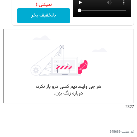
نمیکنی!)
باتخفیف بخر
2327
کد مطلب
548689