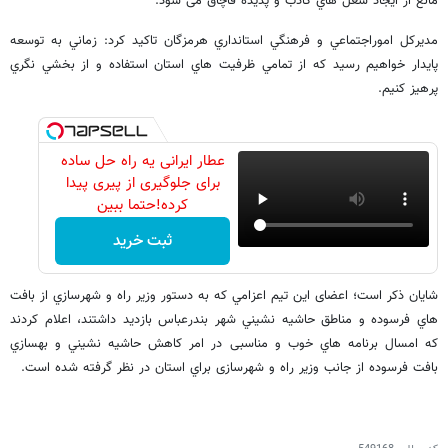
مانع از ایجاد شغل هاي كاذب و پديده قاچاق می شود.
مديركل اموراجتماعي و فرهنگي استانداري هرمزگان تاكيد كرد: زماني به توسعه
پايدار خواهيم رسيد كه از تمامي ظرفيت هاي استان استفاده و از بخشي نگري
پرهيز كنيم.
عطار ایرانی یه راه حل ساده
برای جلوگیری از پیری پیدا
کرده!حتما ببین
ثبت خرید
شایان ذكر است؛ اعضای این تيم اعزامي که به دستور وزير راه و شهرسازي از بافت
هاي فرسوده و مناطق حاشيه نشيني شهر بندرعباس بازدید داشتند، اعلام کردند
که امسال برنامه هاي خوب و مناسبی در امر كاهش حاشيه نشيني و بهسازي
بافت فرسوده از جانب وزير راه و شهرسازی براي استان در نظر گرفته شده است.