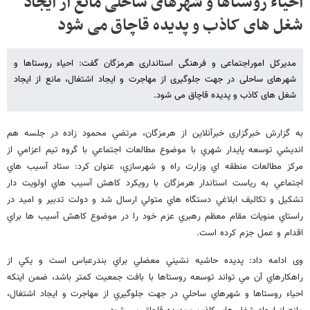
احیاء روستاها و شهرهای ساحلی مانع از ایجاد
شغل های کاذب و پدیده قاچاق می شود
مدیرکل اموراجتماعی و فرهنگی استانداری هرمزگان گفت: احیاء روستاها و
شهرهای ساحلی در جهت جلوگیری از مهاجرت و ایجاد اشتغال، مانع از ایجاد
شغل های کاذب و پدیده قاچاق می شود.
به گزارش خبرگزاری خبرآنلاین از هرمزگان، مرتضي محمود زاده در جلسه هم
انديشي توسعه پايدار شهري با موضوع مطالعات اجتماعي با گروه تيم اعزامي از
مركز مطالعات منطقه اي وزارت راه و شهرسازي، عنوان كرد: ستاد آسيب هاي
اجتماعي به رياست استاندار هرمزگان با رويكرد كاهش آسيب هاي اولويت دار
تشكيل و تكاليف ابلاغي دستگاه هاي متولي ارسال شد و دولت تدبير و اميد در
راستاي منويات مقام معظم رهبري عزم خود را در موضوع كاهش آسيب ها براي
اقدام و عمل جزم كرده است.
وی ادامه داد: پديده حاشيه نشيني معضلي براي بندرعباس است و يكي از
راهكارهاي آن مي تواند توسعه روستاها با بافت جمعيت كمتر باشد، ضمن اينكه
احياء روستاها و شهرهاي ساحلي در جهت جلوگيري از مهاجرت و ايجاد اشتغال،