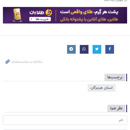
کد مطلب
549168
برچسب‌ها
استان هرمزگان
نظر شما