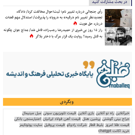
در بحث مشارکت کنید
رأی جنجالی درباره تغییر نام؛ ثبت‌احوال مخالفت کرد/ دادگاه
تجدیدنظر تغییر نام «رقیه» به «رویا» را پذیرفت/ استدلال مهم قضات
درباره حق هویت
راز ۱۵ روز بی‌خبری از حمیدرضا رجب‌زاده فاش شد/ مداح جوان چگونه
به قتل رسید؟ روایت یک قرار مرگ با دختر بلاگر
وبگردی
خبرآنلاین
راه نو آنلاین
بازی آنلاین
قیمت تلویزیون سونی
مبل مینیمال
جراح بینی گوشتی
پرشین هتل
قیمت آهن فولاد ایرانیان
اعتبارسنجی بانکی
قیمت طلا امروز
بلیط قطار
شرکت رادوکو
قیمت پروفیل
سایت یوتوتایمز
خرید اکانت chatgpt