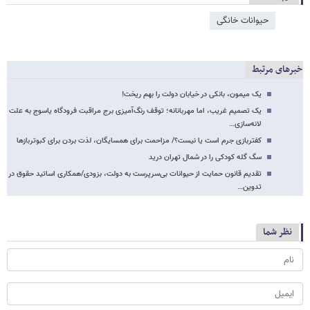
حیوانات خانگی
خبرهای مرتبط
یک میمون، بانکی در خیابان دولت را بهم ریخت!
یک تصمیم غریب، اما مهربانانه؛ توقف رنگ‌آمیزی برج مراقبت فرودگاه یاسوج به علت
لانه‌سازی…
کفتربازی جرم است یا نیست؟/ مزاحمت برای همسایگان، لذت بردن برای کبوتربازها
سگ گله کودکی را در شمال تهران درید
تقدیم قانون حمایت از حیوانات بی‌سرپرست به دولت، بزودی/همکاری اساتید حقوق در
تدوین…
نظر شما