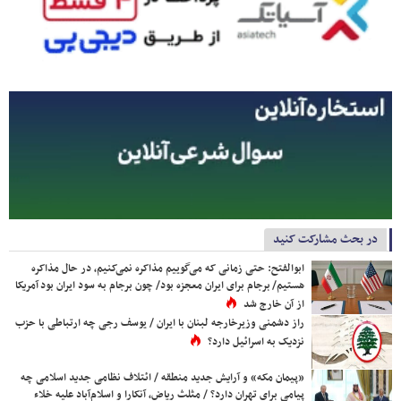
در بحث مشارکت کنید
ابوالفتح: حتی زمانی که می‌گوییم مذاکره نمی‌کنیم، در حال مذاکره
هستیم/ برجام برای ایران معجزه بود/ چون برجام به سود ایران بود آمریکا
از آن خارج شد
راز دشمنی وزیرخارجه لبنان با ایران / یوسف رجی چه ارتباطی با حزب
نزدیک به اسرائیل دارد؟
«پیمان مکه» و آرایش جدید منطقه / ائتلاف نظامی جدید اسلامی چه
پیامی برای تهران دارد؟ / مثلث ریاض، آنکارا و اسلام‌آباد علیه خلاء