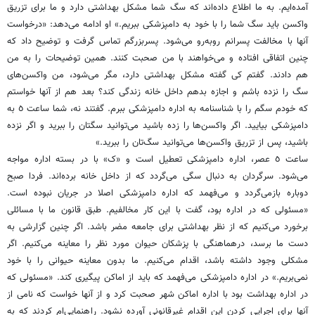
آمده‌ایم. به ما اطلاع داده‌اند که سگ شما مشکل بهداشتی دارد و ما برای تزریق
واکسن باید سگ شما را با خود به دامپزشکی ببریم.» او ادامه می‌دهد: «درخواست
آنها با مخالفت پسرانم روبه‌رو می‌شود. پسربزرگم تماس گرفت و توضیح داد که
چنین اتفاقی افتاده و می‌خواهند با من صحبت کنند. همین توضیحات را به من
هم دادند. گفتم کی گفته مشکل بهداشتی دارد، مگر می‌شود، من واکسن‌های
سگ را نزده باشم و اجازه بدهم داخل خانه زندگی کند؟ بعد هم از آنها خواستم
که خودم سگم را با شناسنامه به اداره دامپزشکی ببرم. گفتند نه، شما ساعت ٥ به
دامپزشکی بیایید. اگر واکسن‌ها را زده باشید می‌توانید سگتان را ببرید و اگر نزده
باشید، پس از تزریق واکسن‌ها می‌توانید سگ‌تان را ببرید.»
ساعت ٥ عصر، اداره دامپزشکی تعطیل است و «ک» با در بسته اداره مواجه
می‌شود. سرگردان به دنبال سگی می‌گردد که از داخل خانه برده‌اند. فردا صبح
دوباره بازمی‌گردد و می‌فهمد که اداره دامپزشکی اصلا در جریان نبوده است.
«مسئولی که در اداره بود، گفت با این کار مخالفیم. طبق قانون ما با مسائلی
برخورد می‌کنیم که از نظر بهداشتی برای جامعه مضر باشد. اگر چنین گزارشی به
دست ما برسد، درهماهنگی با پزشکان حیوان مورد نظر را معاینه می‌کنیم. اگر
مشکلی وجود داشته باشد، اقدام می‌کنیم. ما بدون معاینه حیوانی را با خود
نمی‌بریم.» در اداره دامپزشکی می‌فهمد که باید از اماکن پیگیری کند. «مسئولی که
در اداره بهداشت بود با اداره اماکن شهر صحبت ‌کرد و از آنها خواست که نامی از
آنها برای اجرایی کردن این اقدام غیرقانونی آورده نشود. راهنمایی‌ام کردند که به