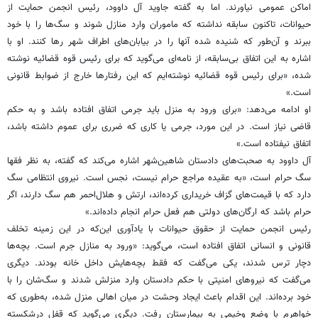
اماکن عمومی نیاورند. اما به گفته جاوید آل داوود، رئیس انجمن حمایت از
حیوانات، تاکنون سابقه نداشته که ماموران وارد منازل شوند و سگ‌ها را با خود
ببرند و آن‌طور که شنیده شده آنها را در بیابان‌های اطراف شهر رها کنند. او با
اشاره به این اتفاق بی‌سابقه، از نامه‌ای می‌گوید که برای رئیس قوه قضائیه نوشته
شده، «برای رئیس قوه قضائیه نوشته‌ایم که این رفتارها خارج از ضوابط قانونی
است.»
او ادامه می‌دهد: «برای ورود به منزل باید جرمی اتفاق افتاده باشد و به حکم
قاضی نیاز است. در این مورد، جرمی یا کاری که ضرری برای عموم داشته باشد،
اتفاق نیفتاده است.»
آل داوود به صحبت‌های دادستان شاهین‌شهر اشاره می‌کند که گفته، به نظر فقها
سگ حرام است، «به عقیده مراجع حرام نیست، نجس است. نیروی انتظامی سگ
دارد که با قیمت‌های گزاف خریداری کرده‌اند، ارتش و هلال‌احمر هم سگ دارند، اگر
حرام باشد که ارگان‌های دولتی هم فعل حرام انجام داده‌اند.»
رئیس انجمن حمایت از حقوق حیوانات با یادآوری این‌که در این زمینه تخلف
قانونی و انسانی اتفاق افتاده است، می‌گوید: «ورود به منازل جرم است. بچه‌ها
دچار ترس شدند، یکی می‌گفت که فقط بچه‌هایش داخل خانه بودند. دیگری
می‌گفت که نیروهای امنیتی با حکم دادستان وارد منزلش شدند و سگ‌شان را با
خود برده‌اند. این اقدام باعث ایجاد وحشت در میان اهالی منزل شده، به‌طوری که
خواهرم با وضع وخیمی به بیمارستان رفت. دیگری می‌گوید که قفل درشکسته