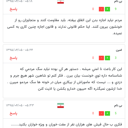
بی نام
۰۵:۱۸ - ۱۳۹۵/۰۴/۰۵
پاسخ
0
9
مردم نباید اجازه بدن این اتفاق بیفته. باید مقاومت کنند و متجاوزان رو از
خونشون بیرون کنند. اینا حکم قانونی ندارند و قانون اجازه چنین کاری به کسی
نمیده.
امين
۰۵:۲۴ - ۱۳۹۵/۰۴/۰۵
پاسخ
0
3
اين كار باعث نا امني ميشه . دستور هر كي بوده نبايد سگ مردمي كه
شناسنامه داره توي خونست بيان ببرن . فكر كنم تو شاهين شهر هيچ جرم و
دزدي و ... نيست كه ماموراش از بيكاري ميان در خونه ها سگ مردمو ميبرن .
خدا ازشون نميگذره اگه حييون خدارو بكشن يا اذيت كنن
بی نام
۰۵:۳۳ - ۱۳۹۵/۰۴/۰۵
پاسخ
0
5
فکری ب حال فیش های هزاران نفر از مفت خوران و ویژه خواران بکنید.......