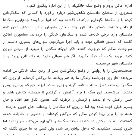
اداره اماکن بروم و وضع سگ خانگی‌ام را از این اداره پیگیری کنم.»
سه‌روزی از سخنان دادستان شاهین‌شهر درباره برخورد با کسانی که سگ‌گردانی
کرده یا از سگ‌ها نگهداری می‌کنند، گذشته بود که آنها می‌فهمند جمع‌آوری سگ‌ها
از داخل خانه‌ها، دستور دادستان بوده و حتی ماموران اماکن با نشان دادن نامه
دادستان وارد برخی خانه‌ها شده و سگ‌های خانگی را برده‌اند. «ماموران اماکن
گفتند که دستور قضائی بوده و باید اجرا می‌کردیم. سوال‌های بسیاری داشتم از
سرنوشت سگم که درنهایت گفتند فکر این‌که سگتان را ببینید از سرتان بیرون
کنید. بروید یک سگ دیگر بگیرید. اگر هم سوالی دارید به دادستانی بروید و از
دادستان شهر بپرسید.»
صحبت‌هایش را با روایتی از وضع زندگی‌شان پس از بردن سگ خانگی‌اش ادامه
می‌دهد: «از روز چهارشنبه زندگی ما به هم ریخته. ما بزرگش کرده‌ایم. از روزی که
سگ را برده‌اند، داخل خانه ما فقط گریه و زاری است. فرزند کوچکم بیماری روحی
داشت، می‌ترسید. این سگ را برای آرامش او گرفتیم تا همیشه کنارش باشد و
حس آرامش به او بدهد و ترسش را برطرف کند. همین اتفاق هم افتاد و حال
پسرم خیلی خوب شده بود اما از روزی که سگ‌مان را برده‌اند، حال خوبی ندارد.»
همه جا را برای پیدا کردن سگی که بزرگش کرده‌اند و عضوی از خانواده شده،
گشته‌اند. به هر مکانی که شنیده بودند سگ‌ها را نگهداری می‌کنند، سر زده‌اند اما
خبری نیست. «شنیدیم که داخل بیابان رها شده ولی کسی به ما چیزی نگفته که