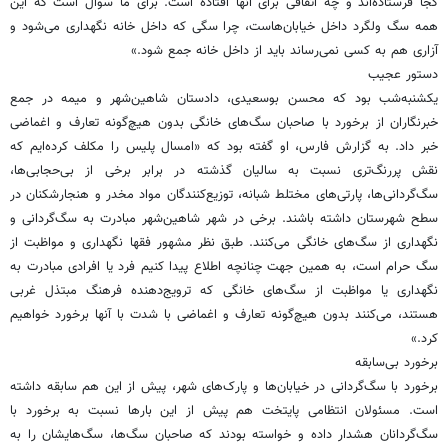
کجا فرستاده‌اند و چه اتفاقی برای آنها افتاده است. برای ما سوال است که این
همه سگ ولگرد داخل خیابان‌هاست، چرا سگی که داخل خانه نگهداری می‌شود و
آزاری هم به کسی نمی‌رساند باید از داخل خانه جمع شود.»
دستور عجیب
یکشنبه‌شب بود که محسن بوسعیدی، دادستان شاهین‌شهر و میمه در جمع
خبرنگاران از برخورد با صاحبان سگ‌های خانگی بدون هیچ‌گونه تعارف و اغماضی
خبر داد. به گزارش فارس، او گفته بود که «امسال پلیس را مکلف کرده‌ایم که
نقش پررنگ‌تری نسبت به سالیان گذشته در برابر برخی از بی‌حجابی‌ها،
سگ‌گردانی‌ها، پارتی‌های مختلط شبانه، توزیع‌کنندگان مواد مخدر و هنجار‌شکنان در
سطح شهرستان داشته باشند. برخی در شهر شاهین‌شهر مبادرت به سگ‌گردانی و
نگهداری از سگ‌های خانگی می‌کنند. طبق نظر مشهور فقها نگهداری و مواظبت از
سگ حرام است، به همین جهت چنانچه اطلاع پیدا کنیم فرد یا افرادی مبادرت به
نگهداری یا مواظبت از سگ‌های خانگی که ترویج‌دهنده فرهنگ مبتذل غربی
هستند، می‌کنند بدون هیچ‌گونه تعارف و اغماضی با شدت با آنها برخورد خواهیم
کرد.»
برخورد بی‌سابقه
برخورد با سگ‌گردانی در خیابان‌ها و پارک‌های شهر، پیش از این هم سابقه داشته
است. مسئولان انتظامی پایتخت هم پیش از این بارها نسبت به برخورد با
سگ‌گردانان هشدار داده و خواسته بودند که صاحبان سگ‌ها، سگ‌هایشان را به