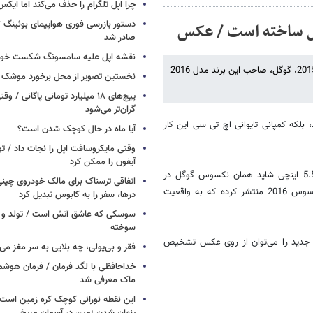
چرا اپل تلگرام را حذف می‌کند اما ایکس 
صادر شد
نقشه اپل علیه سامسونگ شکست خور
به دنبال فروش‌های موفقیت‌آمیز نکسوس 6 پی و نکسوس 5 ایکس در سال 2015، گوگل، صاحب این برند مدل 2016
نخستین تصویر از محل برخورد موشک ف
پیچ‌های ۱۸ میلیارد تومانی پاگانی /
گران‌تر می‌شود
 بلکه کمپانی تایوانی اچ تی سی این کار
آیا ماه در حال کوچک شدن است؟
وقتی مایکروسافت اپل را نجات داد / 
آیفون را ممکن کرد
گفته می‌شود مدل اچ تی سی S1 (sailfish) یا M1(Marlin) در ابعاد 5 و 5.5 اینچی شاید همان نکسوس گوگل در
اتفاقی ترسناک برای مالک خودروی چین
سال 2016 باشد و اندروید پلیس، با ارائه شواهد جدید عکس جدیدی از نکسوس 2016 منتشر کرده که به واقعیت
درها، سفر را به کابوس تبدیل کرد
سوسکی که عاشق آتش است / تولد و ز
سوخته
 جدید را می‌توان از روی عکس تشخیص
فقر و بی‌پولی، چه بلایی به سر مغز می‌آ
خداحافظی با لگد فرمان / فرمان هوشم
ماک معرفی شد
این نقطه نورانی کوچک کره زمین است 