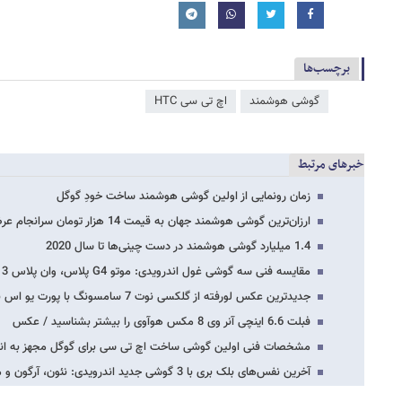
برچسب‌ها
گوشی هوشمند
اچ تی سی HTC
خبرهای مرتبط
زمان رونمایی از اولین گوشی هوشمند ساخت خودِ گوگل
ارزان‌ترین گوشی هوشمند جهان به قیمت 14 هزار تومان سرانجام عرضه می‌شود / عکس
1.4 میلیارد گوشی هوشمند در دست چینی‌ها تا سال 2020
مقایسه فنی سه گوشی غول اندرویدی: موتو G4 پلاس، وان پلاس 3 و زنفون 3
جدیدترین عکس لورفته از گلکسی نوت 7 سامسونگ با پورت یو اس بی تایپ سی
فبلت 6.6 اینچی آنر وی 8 مکس هوآوی را بیشتر بشناسید / عکس
مشخصات فنی اولین گوشی ساخت اچ تی سی برای گوگل مجهز به اندر
آخرین نفس‌های بلک بری با 3 گوشی جدید اندرویدی: نئون، آرگون و مرکوری