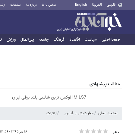
فارسی
العربية
English
تماس با ما
درباره ما
تبلیغات
آرشی
صفحه اصلی
سیاست
اقتصاد
فرهنگ
جامعه
بین‌الملل
ورزش
تا
مطالب پیشنهادی
IM LS7 لوکس ترین شاسی بلند برقی ایران
صفحه اصلی
اخبار دانش و فناوری
اینترنت
۱۶ تیر ۱۳۹۵ - ۱۳:۵۹
۰ نفر