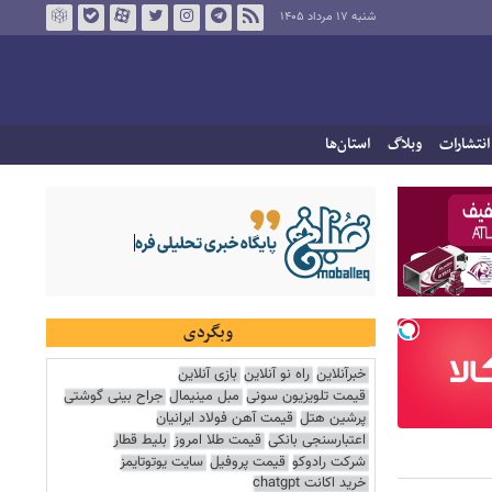
شنبه ۱۷ مرداد ۱۴۰۵
انتشارات
وبلاگ
استان‌ها
وبگردی
خبرآنلاین
راه نو آنلاین
بازی آنلاین
قیمت تلویزیون سونی
مبل مینیمال
جراح بینی گوشتی
پرشین هتل
قیمت آهن فولاد ایرانیان
اعتبارسنجی بانکی
قیمت طلا امروز
بلیط قطار
شرکت رادوکو
قیمت پروفیل
سایت یوتوتایمز
خرید اکانت chatgpt