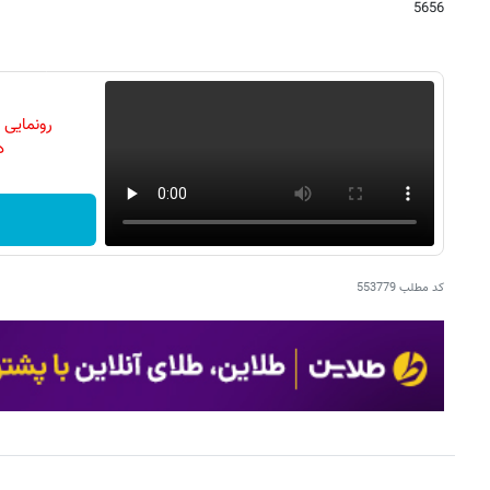
5656
رونمایی
دن
کد مطلب
553779