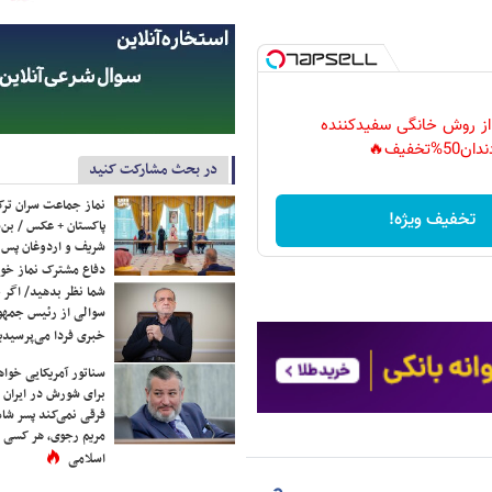
 از روش خانگی سفیدکننده
دان50%تخفیف🔥
در بحث مشارکت کنید
نماز جماعت سران ترک
تخفیف ویژه!
پاکستان + عکس / بن‌س
شریف و اردوغان پس ا
دفاع مشترک نماز خوا
شما نظر بدهید/ اگر خ
سوالی از رئیس جمه
خبری فردا می‌پرسیدی
سناتور آمریکایی خواه
برای شورش در ایران 
فرقی نمی‌کند پسر شاه 
مریم رجوی، هر کسی 
اسلامی