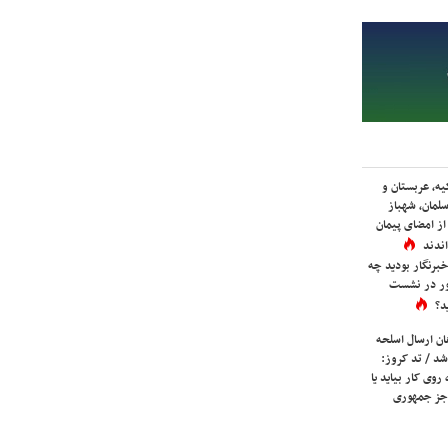
یه، عربستان و
لمان، شهباز
ز امضای پیمان
ندند
برنگار بودید چه
ور در نشست
د؟
ان ارسال اسلحه
شد / تد کروز:
روی کار بیاید یا
جز جمهوری