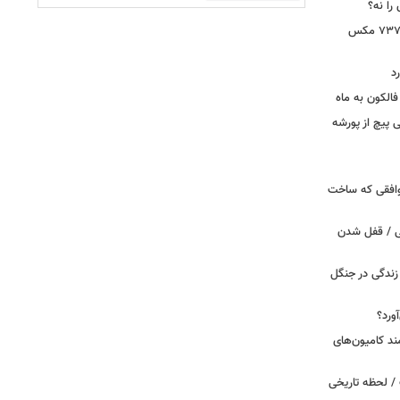
را نه؟
دستور بازرسی فوری هواپیمای بوئینگ ۷۳۷ مکس
د
الکون به ماه
 وقتی پیچ از پورشه
توافقی که ساخت
ی / قفل شدن
ندگی در جنگل
ورد؟
ند کامیون‌های
/ لحظه تاریخی