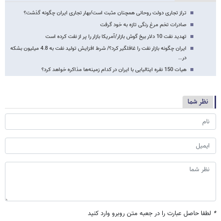
تراز تجاری دولت روحانی همچنان مثبت است/بهار تجاری ایران چگونه گذشت؟
صادرات تخم مرغ رنگی تازه به خود گرفت
تهدید نفت 10 دلار بیخ گوش بازار/آمریکا بازار را پر از نفت کرده است
ایران چگونه بازار نفت را غافلگیر کرد؟/ شرط افزایش تولید نفت به 4.8 میلیون بشکه
در…
هیات 150 نفره ایتالیایی با ایران در کدام زمینه‌ها مذاکره خواهد کرد؟
نظر شما
*
لطفا حاصل عبارت را در جعبه متن روبرو وارد کنید