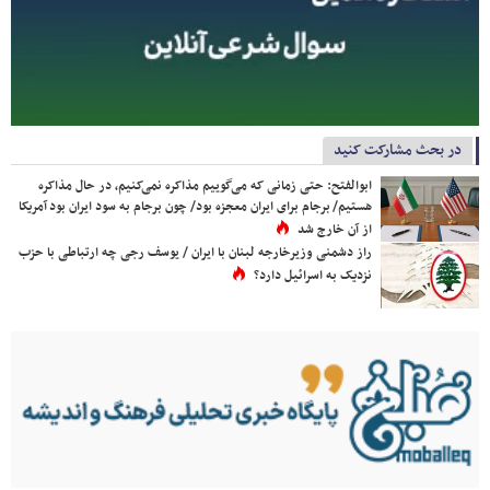
در بحث مشارکت کنید
ابوالفتح: حتی زمانی که می‌گوییم مذاکره نمی‌کنیم، در حال مذاکره
هستیم/ برجام برای ایران معجزه بود/ چون برجام به سود ایران بود آمریکا
از آن خارج شد
راز دشمنی وزیرخارجه لبنان با ایران / یوسف رجی چه ارتباطی با حزب
نزدیک به اسرائیل دارد؟