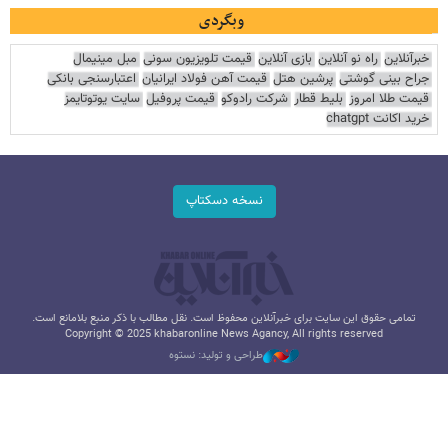
وبگردی
خبرآنلاین
راه نو آنلاین
بازی آنلاین
قیمت تلویزیون سونی
مبل مینیمال
جراح بینی گوشتی
پرشین هتل
قیمت آهن فولاد ایرانیان
اعتبارسنجی بانکی
قیمت طلا امروز
بلیط قطار
شرکت رادوکو
قیمت پروفیل
سایت یوتوتایمز
خرید اکانت chatgpt
نسخه دسکتاپ
تمامی حقوق این سایت برای خبرآنلاین محفوظ است. نقل مطالب با ذکر منبع بلامانع است.
Copyright © 2025 khabaronline News Agancy, All rights reserved
طراحی و تولید: نستوه