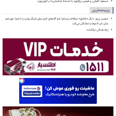
مسعود اطیابی و هومن برق‌نورد با «نسخه آزمایشی» در تلویزیون
پربیننده‌ترین
سوسن پرور: دیگر «عاشق» حرفه‌ام نیستم/ شو آف‌های لازم برای بازیگر بودن را ندارم/ مِهر هم
مثل نان آدم‌ها را نمک‌گیر می‌کند
ژیلا هدائی درگذشت