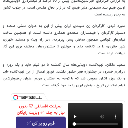
به گزارش خبرگزاری خبرآنلاین،تاکنون بیش از 90 درصد از فیلمبرداری «ویلایی‌ها»،
اولین فیلم بلند سینمایی منیر قیدی که در ژانر دفاع مقدس است، در جنوب کشور
به پایان رسیده است.
منیره قیدی، کارگردان زن سینمای ایران پیش از این به عنوان منشی صحنه و
دستیار کارگردان با فیلمسازان متعددی همکاری داشته است. او همچنین ساخت
فیلم‌های کوتاهی همچون «دختر، پسر، پیرمرد»، «در راه ویلا» و مستند «تهران،
شهر چناران» را در کارنامه دارد و جوایزی از جشنواره‌های مختلف برای این آثار
دریافت کرده است.
سعید ملکان، تهیه‌کننده «ویلایی‌ها» سال گذشته با دو فیلم «ابد و یک روز» و
«برادرم خسرو» در جشنواره فجر حضور داشت. نوروز امسال از این تهیه‌کننده «ابد
و یک روز» اکران عمومی شد که با توجه به استقبال مردم، عنوان پرفروش‌ترین
فیلم اجتماعی تاریخ سینمای ایران را به خود گرفته است.
ایمپلنت اقساطی 🦷 بدون
نیاز به چک ✅ ویزیت رایگان
فرم رو پر کن ✅