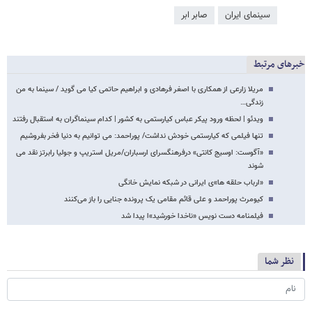
سینمای ایران
صابر ابر
خبرهای مرتبط
مریلا زارعی از همکاری با اصغر فرهادی و ابراهیم حاتمی کیا می گوید / سینما به من
زندگی…
ویدئو | لحظه ورود پیکر عباس کیارستمی به کشور | کدام سینماگران به استقبال رفتند
تنها فیلمی که کیارستمی خودش نداشت/ پوراحمد: می توانیم به دنیا فخر بفروشیم
«آگوست: اوسیج کانتی» درفرهنگسرای ارسباران/مریل استریپ و جولیا رابرتز نقد می
شوند
«ارباب حلقه ها»ی ایرانی در شبکه نمایش خانگی
کیومرث پوراحمد و علی قائم مقامی یک پرونده جنایی را باز می‌کنند
فیلمنامه دست نویس «ناخدا خورشید»ا پیدا شد
نظر شما