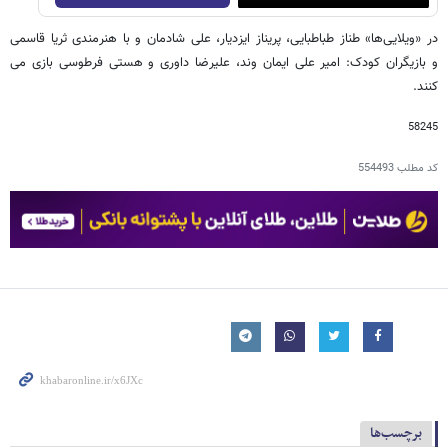
در «ویلایی‌ها» طناز طباطبایی، پریناز ایزدیار، علی شادمان و با هنرمندی ثریا قاسمی
و بازیگران کودک: امیر علی ایمان وند، علیرضا داوری و هستی فرطوسی بازی می
کنند.
58245
کد مطلب
554493
برچسب‌ها