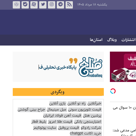
یکشنبه ۱۸ مرداد ۱۴۰۵
انتشارات
وبلاگ
استان‌ها
وبگردی
خبرآنلاین
راه نو آنلاین
بازی آنلاین
نمایندگان مجلس از این دو وزیر پزشکیان ۱۰ سوال می
قیمت تلویزیون سونی
مبل مینیمال
جراح بینی گوشتی
پرشین هتل
قیمت آهن فولاد ایرانیان
اعتبارسنجی بانکی
قیمت طلا امروز
بلیط قطار
شرکت رادوکو
قیمت پروفیل
سایت یوتوتایمز
امی مدعی شد:
خرید اکانت chatgpt