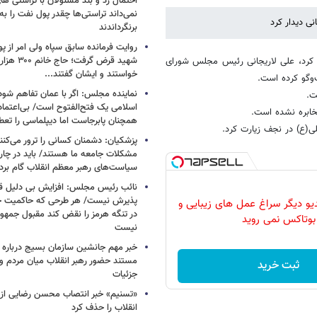
احتمال زد و بند مسئولان با تراستی ه
نمی‌داند تراستی‌ها چقدر پول نفت را ب
ی دیدار کرد
برنگرداندند
روایت فرمانده سابق سپاه ولی امر از پو
شهید قرض گرف
ام کرد، علی لاریجانی رئیس مجلس شورای
خواستند و ایشان گفتند...
‌وگو کرده است.
نماینده مجلس: اگر با عمان تفاهم شود
ت.
اسلامی یک فتح‌الفتوح است/ بی‌اعتمادی
مخابره نشده است.
همچنان پابرجاست اما دیپلماسی را تعط
لی(ع) در نجف زیارت کرد.
پزشکیان: دشمنان کسانی را ترور می‌کنن
مشکلات جامعه ما هستند/ باید در چا
سیاست‌های رهبر معظم انقلاب گام بردا
نائب رئیس مجلس: افزایش بی دلیل قی
پذیرش نیست/ هر طرحی که حاکمیت ج
دیو دیگر سراغ عمل های زیبایی و
در تنگه هرمز را نقض کند مقبول جمهور
بوتاکس نمی روید
نیست
خبر مهم جانشین سازمان بسیج درباره ا
مستند حضور رهبر انقلاب میان مردم و 
ثبت خرید
جزئیات
«تسنیم» خبر انتصاب محسن رضایی از 
انقلاب را حذف کرد