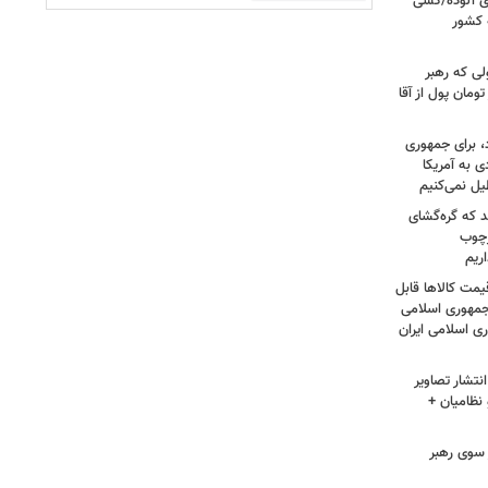
ای آلوده/کسی
ه کشور
لی که رهبر
ت؛ حاج خانم ۳۰۰ هزار تومان پول از آقا
، برای جمهوری
 به آمریکا
یل نمی‌کنیم
د که گره‌گشای
رچوب
ریم
مت کالاها قابل
مهوری اسلامی
ی اسلامی ایران
نتشار تصاویر
نظامیان +
سوی رهبر