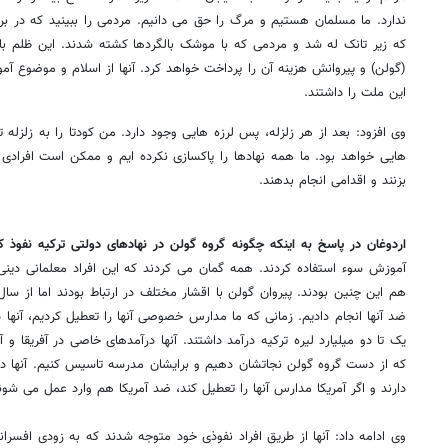
ندارد. ما مسلمان هستیم و مرگ را حق می دانیم. مردمی را ببینید که در برابر 
که زیر تانک له شد و مردمی که با موشک بالگردها کشته شدند. این ظلم باقی
(گولن) و پیروانش هزینه آن را پرداخت خواهد کرد. آنها از اسلام و موضوع آ
این ملت را داشتند.
وی افزود: بعد از هر زلزله، پس لرزه هایی وجود دارد. من کودتا را به زلزله 
هایی خواهد بود. ما همه نهادها را پاکسازی نکرده ایم و ممکن است افراد
بزنند و اقدامی انجام بدهند.
اردوغان در پاسخ به اینکه چگونه گروه گولن در نهادهای دولتی ترکیه نفوذ 
آموزش سوء استفاده کردند. همه گمان می کردند که این افراد معلمانی دینی
ضد آنها انجام دادیم. زمانی که ما مدارس خصوصی آنها را تعطیل کردیم، آنها د
یک تا دو میلیارد لیره ترکیه درآمد داشتند. آنها درآمدهای خاصی در آفریقا و آ
دارند و اگر آمریکا مدارس آنها را تعطیل کند، ضد آمریکا هم وارد عمل می شون
وی ادامه داد: آنها از طریق افراد نفوذی خود متوجه شدند که به زودی افسرا