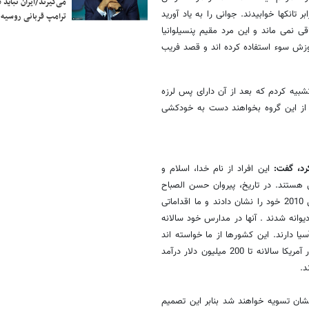
می‌گیرند/ایران نباید 
تانکها خوابیدند. جوانی را به یاد آورید
ترامپ قربانی روسیه
 نمی ماند و این مرد مقیم پنسیلوانیا
موزش سوء استفاده کرده اند و قصد فریب
تشبیه کردم که بعد از آن دارای پس لرزه
ی از این گروه بخواهند دست به خودکشی
کرد، گفت:
این افراد از نام خدا، اسلام و
 هستند. در تاریخ، پیروان حسن الصباح
هم این چنین بودند. پیروان گولن با اقشار مختلف در ارتباط بودند اما از سال 2010 خود را نشان دادند و ما اقداماتی
یوانه شدند . آنها در مدارس خود سالانه
سیا دارند. این کشورها از ما خواسته اند
که از دست گروه گولن نجاتشان دهیم و برایشان مدرسه تاسیس کنیم. آنها در آمریکا سالانه تا 200 میلیون دلار درآمد
د.
نشان تسویه خواهند شد بنابر این تصمیم