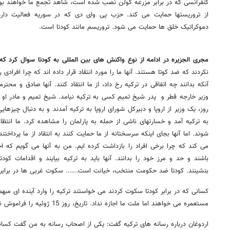
کنفرانسی که در برابر مزرعه گولن نصب شده است، شاهد تجمع ما خواهند بود
از تروریستها حمایت می کند. حزب پی وای دی که در سوریه فعالیت دا
دموکراتیک خلق ها حمایت می شود. تروریسم مانند کودتا است.
مجری الجزیره در ادامه از نوع واکنش های بین المللی به کودتا سوال کرد که
نکردند که ضد کوتا هستند. آنها ما را مورد انتقاد قرار داده اند که چرا افرادی 
آنکه بدانند چه اتفاقی در ترکیه رخ داد، از ما انتقاد کنند. آنها صادق و محت
وزیر خارجه قطر و پدر شیخ تمیم کسی به ترکیه نیامد. شیخ تمیم و مادر او 
روز، یک وزیر از اروپا و دبیرکل شورای اروپا به ترکیه آمدند و به دنبال چیزها
به ترکیه آمد و خسارتهای ناشی از حمله به پارلمان را مشاهده کرد. ما انت
شوند. اما آنها بجای اینکه سرسختانه از ما حمایت کنند به انتقاد از ما پرداخت
می کند که چرا برخی افراد را بازداشت کرده ایم. من به آنها می گویم که ا
باشند و حد و مرز خود را بدانند. آنها باید به ترکیه بیایند و اقدامات کود
بنشینند. کودتا ضد حکومت منتخب، خیانت است...... سکوت غربی ها در برابر
کسانی که در برابر کودتا سکوت کردند می خواستند ترکیه را وارد آینده ای مبه
مستعمره می خواهند اما ملت ما اجازه نداد. تاریخ، روز 15 ژوئیه را فراموش نمی کند.
اردوغان درباره رسانه های ترکیه گفت: یکی از اصحاب رسانه به من گفت کسانی