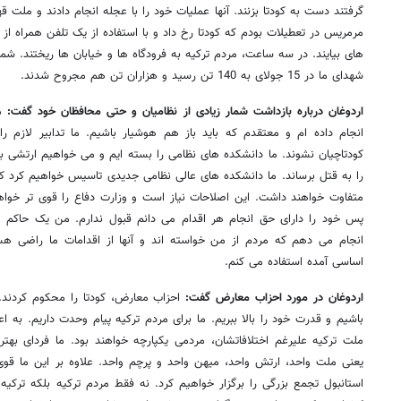
گرفتند دست به کودتا بزنند. آنها عملیات خود را با عجله انجام دادند و ملت قهر
مرمریس در تعطیلات بودم که کودتا رخ داد و با استفاده از یک تلفن همراه از 
های بیایند. در سه ساعت، مردم ترکیه به فرودگاه ها و خیابان ها ریختند. شما
شهدای ما در 15 جولای به 140 تن رسید و هزاران تن هم مجروح شدند.
اردوغان درباره بازداشت شمار زیادی از نظامیان و حتی محافظان خود گفت:
م
انجام داده ام و معتقدم که باید باز هم هوشیار باشیم. ما تدابیر لازم را
کودتاچیان نشوند. ما دانشکده های نظامی را بسته ایم و می خواهیم ارتشی بنا
را به قتل برساند. ما دانشکده های عالی نظامی جدیدی تاسیس خواهیم کرد که
متفاوت خواهند داشت. این اصلاحات نیاز است و وزارت دفاع را قوی تر خواهد 
پس خود را دارای حق انجام هر اقدام می دانم قبول ندارم. من یک حاکم مط
انجام می دهم که مردم از من خواسته اند و آنها از اقدامات ما راضی هست
اساسی آمده استفاده می کنم.
اردوغان در مورد احزاب معارض گفت:
احزاب معارض، کودتا را محکوم کردند.
باشیم و قدرت خود را بالا ببریم. ما برای مردم ترکیه پیام وحدت داریم. به 
ملت ترکیه علیرغم اختلافاتشان، مردمی یکپارچه خواهند بود. ما فردای بهت
یعنی ملت واحد، ارتش واحد، میهن واحد و پرچم واحد. علاوه بر این ما قوی ت
استانبول تجمع بزرگی را برگزار خواهیم کرد. نه فقط مردم ترکیه بلکه ترکیه