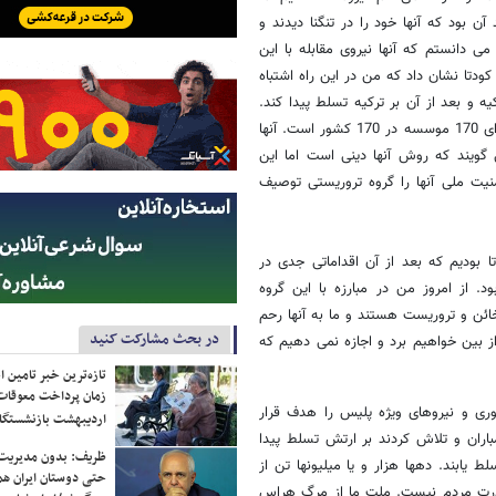
ن بود که آنها خود را در تنگنا دیدند و
می دانستم که آنها نیروی مقابله با این
کردم که این کودتا نشان داد که من در این راه اشتباه
 و بعد از آن بر ترکیه تسلط پیدا کند.
این گروه حتی می خواهد بر کشورهای آفریقایی هم مسلط شود. این گروه دارای 170 موسسه در 170 کشور است. آنها
گویند که روش آنها دینی است اما این
یت ملی آنها را گروه تروریستی توصیف
مبر 2013 شاهد تلاشی برای کودتا بودیم که بعد از آن اقداماتی جدی در
. از امروز من در مبارزه با این گروه
ائن و تروریست هستند و ما به آنها رحم
در بحث مشارکت کنید
ز بین خواهیم برد و اجازه نمی دهیم که
تازه‌ترین خبر تامین 
زمان پرداخت معوقات
هوری و نیروهای ویژه پلیس را هدف قرار
اردیبهشت بازنشستگا
هم بمباران و تلاش کردند بر ارتش تسلط پیدا
ظریف: بدون مدیریت ت
 یابند. دهها هزار و یا میلیونها تن از
حتی دوستان ایران هم 
 قدرت مردم نیست. ملت ما از مرگ هراس