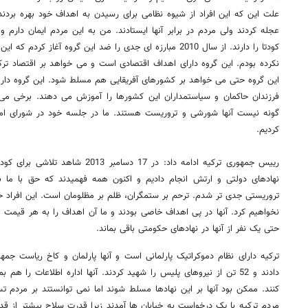
علت این که این افراد از شیوه نظامی برای رسیدن به اهداف خود بهره بردند آ
عجله کردند ولی مردم در برابر آنها ایستادند. من به این مردم ایمان دارم و 
کودتا را دارند. از سال 2010 مبارزه ای جدی را ضد این گروه آغاز 
نکرده بودم. این گروه دارای اهداف اقتصادی است و می خواهد بر اقتصاد ترکیه
فرزندان حاکمان و سیاستمداران این کشورها را آموزش می دهند. برخی می 
گونه نیست آنها شورشی و تروریست هستند. ما در جلسه خود در شورای امن
کردیم.
رییس جمهوری ترکیه ادامه داد: در 17 دسا
نهادهای دولتی و ارتش انجام دادیم و اکنون همه فهمیدند که حق با ما بود
تروریستی جدی تر شدم. ترحم بر ستمگران، ظلم بر مظلومان است. این افراد خ
نخواهیم کرد. آنها در پی اهداف خاصی بودند و ما آن اهداف را به هر قیمت ا
حتی یک نفر از آنها در نهادهای حکومتی باقی بماند.
ترکیه دارای نظام دموکراتیک پارلمانی است و آنها پارلمان و کاخ ریاست جم
دادند و 52 تن از نیروهای پلیس را شهید کردند. آنها اداره اطلاعات را 
کنند. ممکن بود آنها بر این نهادها مسلط شوند اما نمی توانستند بر مردم تسلط
مردم ترکیه با یک درخواست به خیابان ها آمدند زیرا قدرت سلاح بیشتر از