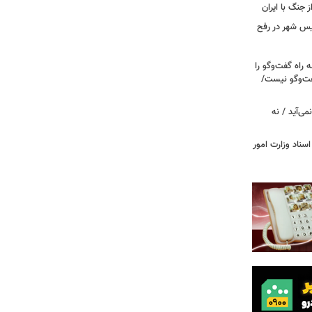
ز جنگ با ایران
سیس شهر در رفح
راه گفت‌وگو را
فت‌وگو نیست/
می‌آید / نه
اسناد وزارت امور