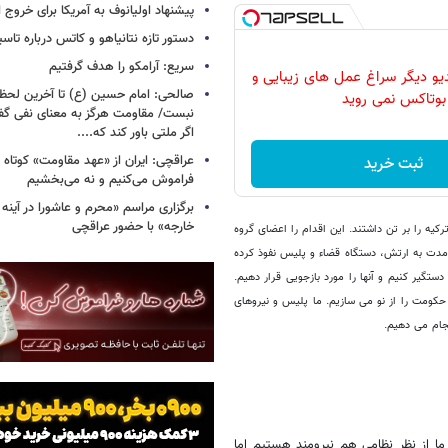
پیشنهاد اولیانوف به آمریکا برای خروج ا
دستور تازه نتانیاهو و کاتس درباره تا
سریع: آرامکو را هدف گرفتیم
دیو دیگر سراغ عمل های زیبایی و
صالحی: امام حسین (ع) تا آخرین لحظه 
بوتاکس نمی روید
نبست/ مقاومت هرگز به معنای نفی گ
اگر ملتی باور کند که....
عراقچی: ایران از «عهد مقاومت» کوتاه ن
ثبت خرید
فراموش می‌کنیم و نه می‌بخشیم
برگزاری مراسم «محرم و عاشورا در آینه 
خارجه» با حضور عراقچی
رکیه را بر تن داشتند. این اقدام را اعضای گروه
ن مدت به ارتش، دستگاه قضاء و پلیس نفوذ کرده
دستگیر کنیم و آنها را مورد بازجویی قرار دهیم.
 حکومت را از نو می سازیم. ما پلیس و نیروهای
نجام می دهیم.
ا از نظر نظامی هم نیرومند هستیم اما