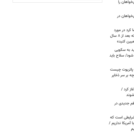
مهوری‌خواهان را
‌خواهان در
 کرد در مورد
تصویب آن چه گفت؟ / هشدار ظریف که بعد از ۸ سال
عیین کنید»
اید به سکویی
شود/ سلاح باید
/ پاتریوت چیست
چه بر سر ذخایر
از کرد /
شوند
نظم جدیدی در
شرایطی است که
ا آمریکا نداریم /
م