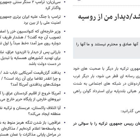
سی‌ان‌ان: ترامپ ۲ سنگر سنتی ج
واگذار کرد
شد/دیدار من از روسیه
ترامپ با جنگ علیه ایران برتری جمهوری
امنیت ملی را از بین برد
وزیر خارجه‌ای که کنوانسیون خزر را امضا
دوباره روی میز آمد؛ «خط مبدأ را اول ت
ها صادق و محترم نیستند و ما آنها را
بارزانی پس از دیدار با الزیدی؛ عراق، نب
برای تهدید کشورهای همسایه یا تبدیل 
در دست دولت باشد
هوری ترکیه بار دیگر با صحبت های خود
پدافند گران‌قیمت آمریکایی نایاب شد 
ری رسانه ای قطر می شود، بار دیگر غرب
و چرا انقدر تقاضا برای آن زیاد است؟ / 
اردوغان در شبکه های اجتماعی به شدت
موشک‌های پدافندی آمریکا آمد؟
هیاتی بلندپایه برای استرداد گولن راهی
آمریکا خروج از اقلیم کردستان عراق را آغ
نیروهای خارجی از پایگاه حریر خارج می‌
آیا ائتلاف پاکستان، عربستان و ترکیه 
ی گذرانید:
منطقه ایجاد می‌کند؟
عراقچی: باز شدن تنگه هرمز منوط به 
ان رییس جمهوری ترکیه را با سوالی در
به واسطه‌ها اعلام کرده‌ایم / مذاکره‌ای ب
در مراحل پایانی مذاکرات با عمان هستی