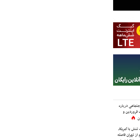
اجتماعی درباره
 فروردین و
ن
نش با آمریکا،
از تهران فاصله