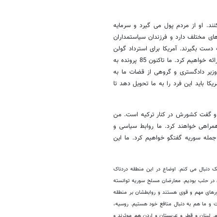
. او از مردم پول می گیرد و سرمایه
ستفاده می کند. او 170 موسسه در کشورهای مختلف دارد و فرزندان سیاستمداران
دست بگیرند. آمریکا برای استرداد گولن
مدرک خواسته و ما مدرک ارائه کرده ایم و باز هم مدارکی داریم که به آنها ارائه خواهیم کرد. ما تاکنون 85 پرونده به
 وزیر دادگستری و گروهی از قضات ما به
یکا باید این فرد را به ما تحویل دهد تا
ت و گفت کشورش در کنار ترکیه است. من
مراهی خواهند کرد. ما روابط سیاسی و
جمله سوریه گفتگو خواهیم کرد. ما این
ک دنبال می کنم. اوضاع در این منطقه دردناک
ن در حلب بودیم. معارضان مسلح سوریه توانسته
شورهای مهم و قوی هستند و روابطشان بر منطقه
ت و ما هم به دنبال منافع خود هستیم. روسیه،
. لبنان و قطر و عربستان و اردن هم موثرند و