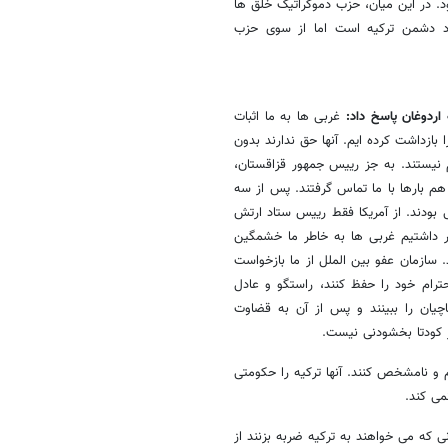
. در این میان، حزب دموکراتیک خلق ها
رد دشمن ترکیه است اما از سوی حزب
 اردوغان پاسخ داد:
غربی ها به ما اثبات
را بازداشت کرده ایم. آنها حق ندارند بدون
رم نیستند. به جز رییس جمهور قزاقستان،
هم بارها با ما تماس گرفتند. پس از سه
یی بودند. از آمریکا فقط رییس ستاد ارتش
ظار داشتیم غربی ها به خاطر ما خشمگین
ند. سازمان عفو بین الملل از ما بازخواست
حترام خود را حفظ کنند، راستگو و عادل
تاچیان را ببینند و پس از آن به قضاوت
 کودتا بخشودنی نیست.
م و نامشخص کنند. آنها ترکیه را حکومتی
 که می خواهند به ترکیه ضربه بزنند از