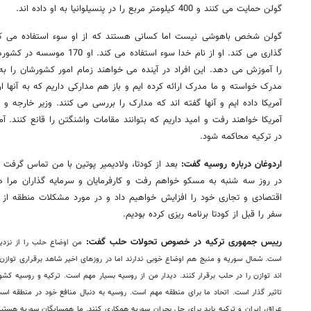
گولن حمایت می کنند و 400 کیلومتر مربع را در پنسیلوانیا به او داده اند.
گولن شخص باهوشی نیست اما کسانی هستند که از او سوء استفاده می کنند
گذاری می کند. او از نام خدا سوء ا
را آموزش می دهد. این افراد در آینده می خواهند زمام امور کشورشان را به 
آمریکا داده ایم و آنها گفته اند که مدارک را بررسی می کنند. وزیر خارجه و
آمریکا خواهند رفت و امید داریم که بتوانند مقامات واشنگتن را قانع کنند. آمر
در ترکیه محاکمه شود.
اردوغان درباره روسیه گفت:
بعد از کودتا، ولادیمیر پوتین با من تماس گرف
در روز سه شنبه به مسکو خواهم رفت و کارفرمایان و سرمایه گذاران مرا ه
اقتصادی و تجاری خود را افزایش خواهیم داد و در مورد مشکلات منطقه از 
سفر را قبل از کودتا برنامه ریزی کرده بودیم.
رییس جمهوری ترکیه در خصوص تحولات حلب گفت:
من اوضاع حلب را از نزدی
است. شمال سوریه و منبج هم اوضاع خوبی ندارند اما در روزهای اخیر شاهد برقراری تواز
اند توازن را در حلب برقرار کنند. دیدار من از روسیه بسیار مهم است. ترکیه و روسیه ک
تاثیر گذار است. اتحاد ما برای منطقه مهم است. روسیه به دنبال منافع خود در منطقه اس
عراق، ایران و ترکیه باید برای حل بحران سوریه همکاری کنند. ما همسایگان سوریه هستیم