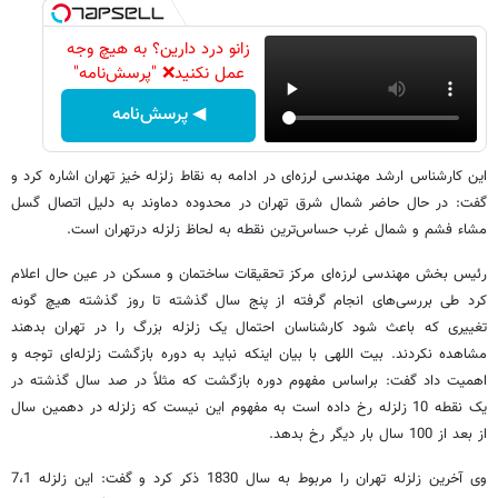
زانو درد دارین؟ به هیچ وجه
عمل نکنید❌ "پرسش‌نامه"
◀ پرسش‌نامه
این کارشناس ارشد مهندسی لرزه‌ای در ادامه به نقاط زلزله خیز تهران اشاره کرد و
گفت: در حال حاضر شمال شرق تهران در محدوده دماوند به دلیل اتصال گسل
مشاء فشم و شمال غرب حساس‌ترین نقطه به لحاظ زلزله درتهران است.
رئیس بخش مهندسی لرزه‌ای مرکز تحقیقات ساختمان و مسکن در عین حال اعلام
کرد طی بررسی‌های انجام گرفته از پنج سال گذشته تا روز گذشته هیچ گونه
تغییری که باعث شود کارشناسان احتمال یک زلزله بزرگ را در تهران بدهند
مشاهده نکردند. بیت اللهی با بیان اینکه نباید به دوره‌ بازگشت زلزله‌ای توجه و
اهمیت داد گفت: براساس مفهوم دوره بازگشت که مثلاً در صد سال گذشته در
یک نقطه 10 زلزله رخ داده است به مفهوم این نیست که زلزله در دهمین سال
از بعد از 100 سال بار دیگر رخ بدهد.
وی آخرین زلزله تهران را مربوط به سال 1830 ذکر کرد و گفت: این زلزله 7،1