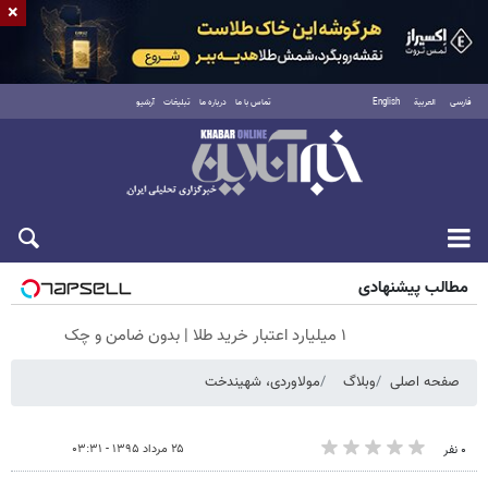
×
فارسی
العربية
English
تماس با ما
درباره ما
تبلیغات
آرشیو
جمعه ۱۶ مرداد ۱۴۰۵
مطالب پیشنهادی
۱ میلیارد اعتبار خرید طلا | بدون ضامن و چک
صفحه اصلی
وبلاگ
مولاوردی، شهیندخت
۲۵ مرداد ۱۳۹۵ - ۰۳:۳۱
۰ نفر