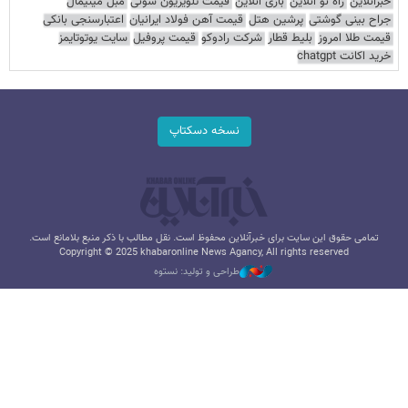
خبرآنلاین
راه نو آنلاین
بازی آنلاین
قیمت تلویزیون سونی
مبل مینیمال
جراح بینی گوشتی
پرشین هتل
قیمت آهن فولاد ایرانیان
اعتبارسنجی بانکی
قیمت طلا امروز
بلیط قطار
شرکت رادوکو
قیمت پروفیل
سایت یوتوتایمز
خرید اکانت chatgpt
نسخه دسکتاپ
تمامی حقوق این سایت برای خبرآنلاین محفوظ است. نقل مطالب با ذکر منبع بلامانع است.
Copyright © 2025 khabaronline News Agancy, All rights reserved
طراحی و تولید: نستوه