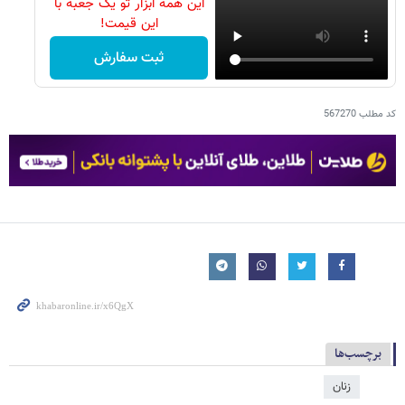
این همه ابزار تو یک جعبه با
این قیمت!
ثبت سفارش
کد مطلب
567270
برچسب‌ها
زنان