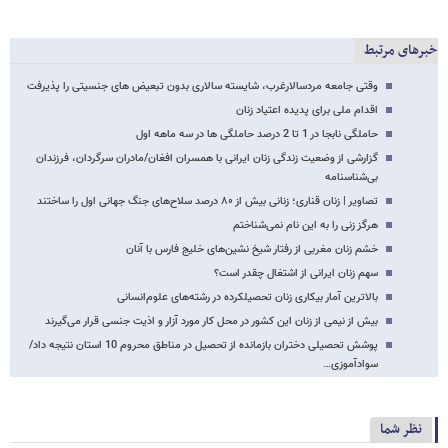
خبرهای مرتبط
وقتی جامعه مردسالارغرب، شایسته سالاری بدون تبعیض های جنسیتی را پذیرفت
اقدام ملی برای پدیده اعتیاد زنان
حاملگی نابجا در 1 تا 2 درصد حاملگی ها در سه ماهه اول
گزارشی از وضعیت زندگی زنان ایرانی با همسران افغان/مادران سرگردان، فرزندان
بی‌شناسنامه
تصاویر | زنان قناری؛ زنانی بیش از ۸۰ درصد سلاح‌های جنگ جهانی اول را ساختند
هرگز زنی را به این نام نمی‌شناختم
خشم زنان مغربی از رفتار شیخ نشین‌های خلیج فارس با آنان
سهم زنان ایرانی از اشتغال چقدر است؟
بالاترین آمار بیکاری زنان تحصیلکرده در رشته‌های علوم‌انسانی
بیش از نیمی از زنان این کشور در محل کار مورد آزار و اذیت جنسی قرار می‌گیرند
پوشش تحصیلی دختران بازمانده از تحصیل در مناطق محروم 10 استان نتیجه داد/
سوادآموزی…
نظر شما