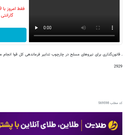
گارانتی تع
ـ قانون‌گذاری برای نیروهای مسلح در چارچوب تدابیر فرماندهی کل قوا انجام می
2929
کد مطلب
569598