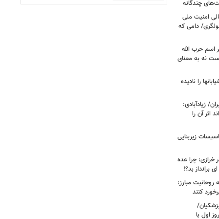
ت‌های چندگانه
لی امنیت ملی
سولگری/ دامی که
ر اسم حرب الله
ست نه به معنای
انها را نادیده
ن/ زیادآبادی:
د اثر آن را
اسیسات زیربنایی
ر خرازی: چرا عده
ی برانداز بد؟!
روحانیت مبارز:
رخورد کنند
ه پزشکیان/
ز اول با