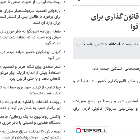
روحانیت ایرانی؛ از هویت صنفی تا هوی
بازخوانی تصمیم سرنوشت‌ساز شورای عا
نون‌گذاری برای
برای برخورد با طالبان پس از کشتار کن
ایران وارد آن نشد
قوا
طعنه روزنامه اصولگرا به باقر خرازی: زی
حرفی زده است که نه نشانه شجاعت ا
انقلابیگری
:مجمع تشخیص مصلحت نظام امروز 30 مرداد ماه به ریاست آیت‌الله هاشمی رفسنجانی،
کیهان: پزشکیان حضور شبانه مردم در خیاب
می گیرد
شعر سعدی برای تنگه هرمز و تصمیم ایرا
استفادهٔ بیش از اندازه از یک ابزار می‌توان
کاهش دهد و یا حتی از بین ببرد!
نظام قانون‌گذاری کشور، ادامه یافت و
چرا ترامپ از تهدید خود برای حمله به ت
ایران عقب نشست؟
 اسلامی شهر و روستا در وضع مقررات،
روزنامه اطلاعات با اشاره به اظهارات باق
ای برانداز خوب به شمار می آیند و عده ا
اس اصول 7، 100، 101 و103 قانون اساسی و پیش‌بینی سازوکار قانونی لازم، برای
واکنش روحانیون به یک روحانی/ جامعه 
دستگاه قضایی و امنیتی با باقر خرازی ب
نمره بالای ۱۶ نماینده سابق مجلس ب
رشیدی‌کوچی: دولت پزشکیان از همان رو