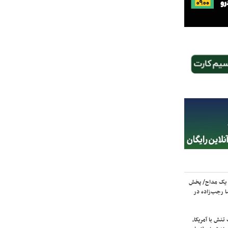
 یک مداح/ پخش
 رجب‌زاده در
نش با آمریکا،