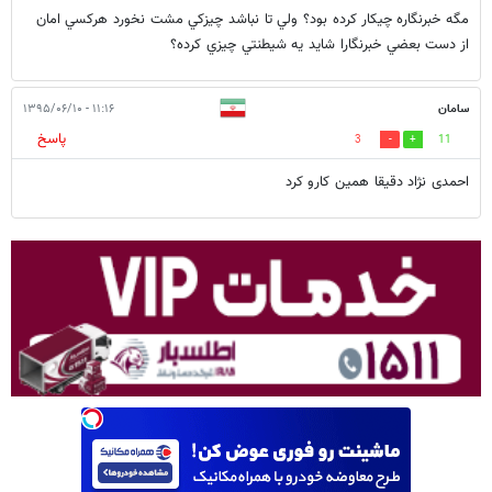
مگه خبرنگاره چيكار كرده بود؟ ولي تا نباشد چيزكي مشت نخورد هركسي امان
از دست بعضي خبرنگارا شايد يه شيطنتي چيزي كرده؟
سامان
۱۱:۱۶ - ۱۳۹۵/۰۶/۱۰
پاسخ
3
11
احمدی نژاد دقیقا همین کارو کرد