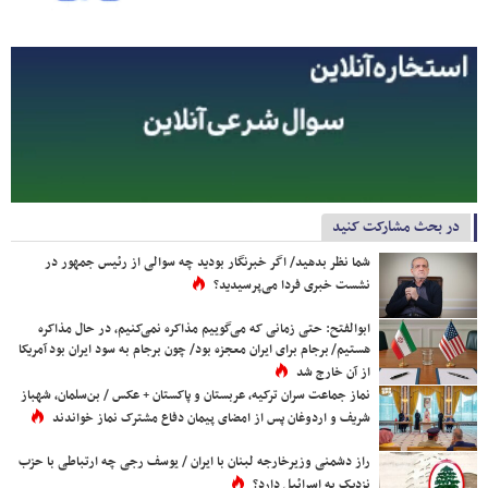
در بحث مشارکت کنید
شما نظر بدهید/ اگر خبرنگار بودید چه سوالی از رئیس جمهور در
نشست خبری فردا می‌پرسیدید؟
ابوالفتح: حتی زمانی که می‌گوییم مذاکره نمی‌کنیم، در حال مذاکره
هستیم/ برجام برای ایران معجزه بود/ چون برجام به سود ایران بود آمریکا
از آن خارج شد
نماز جماعت سران ترکیه، عربستان و پاکستان + عکس / بن‌سلمان، شهباز
شریف و اردوغان پس از امضای پیمان دفاع مشترک نماز خواندند
راز دشمنی وزیرخارجه لبنان با ایران / یوسف رجی چه ارتباطی با حزب
نزدیک به اسرائیل دارد؟