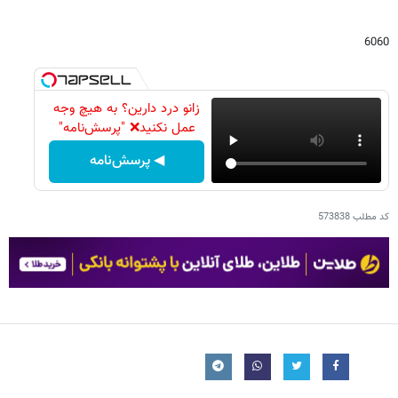
6060
زانو درد دارین؟ به هیچ وجه
عمل نکنید❌ "پرسش‌نامه"
◀ پرسش‌نامه
کد مطلب
573838