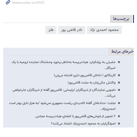
برچسب‌ها
محمود احمدی ‌نژاد
نادر قاضی پور
طنز
خبرهای مرتبط
حضرتی به پزشکیان: هیات‌رییسه به‌خاطر برخورد وحشتناک نماینده ارومیه با یک
خبرنگار…
کاریکاتور | داداش قاضی‌پور داری اشتباه می‌زنی!
واکنش جکی‌چان به مشت قاضی‌پور!
دلجویی نمایندگان از خبرنگاران /پارسایی: قاضی‌پور گفته از خبرنگاران عذرخواهی
می‌کند…
نجابت: حدادعادل گفته کاندیدای ریاست جمهوری نمی‌شود /به هزار دلیل بهتر است
احمدی‌نژاد…
۲ تصویر از شوخی‌های قاضی‌پور با اعضای هیات‌رییسه مجلس
اصولگرایان به محمود احمدی‌نژاد اعتماد می‌کنند؟