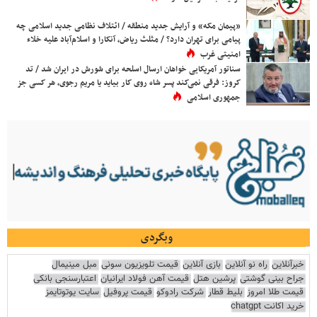
«پیمان مکه» و آرایش جدید منطقه / ائتلاف نظامی جدید اسلامی چه
پیامی برای تهران دارد؟ / مثلث ریاض، آنکارا و اسلام‌آباد علیه خلاء
امنیتی غرب
سناتور آمریکایی خواهان ارسال اسلحه برای شورش در ایران شد / تد
کروز: فرقی نمی‌کند پسر شاه روی کار بیاید یا مریم رجوی، هر کسی جز
جمهوری اسلامی
وبگردی
خبرآنلاین
راه نو آنلاین
بازی آنلاین
قیمت تلویزیون سونی
مبل مینیمال
جراح بینی گوشتی
پرشین هتل
قیمت آهن فولاد ایرانیان
اعتبارسنجی بانکی
قیمت طلا امروز
بلیط قطار
شرکت رادوکو
قیمت پروفیل
سایت یوتوتایمز
خرید اکانت chatgpt