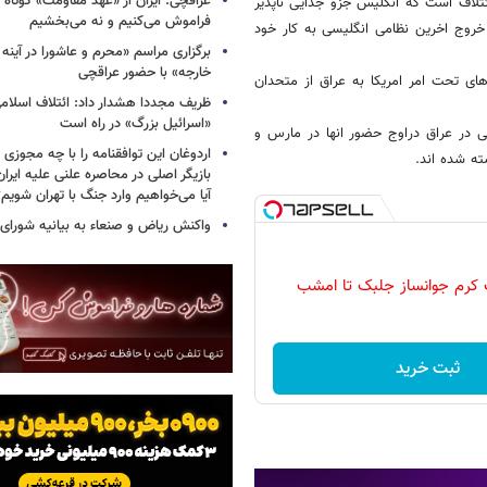
عراقچی: ایران از «عهد مقاومت» کوتاه ن
ئتلاف است که انگلیس جزو جدایی ناپذیر
فراموش می‌کنیم و نه می‌بخشیم
 خروج اخرین نظامی انگلیسی به کار خود
برگزاری مراسم «محرم و عاشورا در آینه 
خارجه» با حضور عراقچی
ان نخست وزیری تونی بلر و در زمان یورش مارس 2003 نیروهای تحت امر امریکا به عراق از متحدان
ظریف مجددا هشدار داد: ائتلاف اسلا
«اسرائیل بزرگ» در راه است
سی در عراق دراوج حضور انها در مارس و
اردوغان این توافقنامه را با چه مجوزی 
بازیگر اصلی در محاصره علنی علیه ایرا
آیا می‌خواهیم وارد جنگ با تهران شویم؟
واکنش ریاض و صنعاء به بیانیه شورای
ثبت خرید