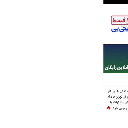
نش با آمریکا،
از تهران فاصله
در مذاکرات با
 و چین شود