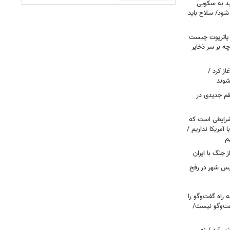
اید به سکویی
شود/ سلاح باید
/ پاتریوت چیست
چه بر سر ذخایر
از کرد /
شوند
نظم جدیدی در
شرایطی است که
ا آمریکا نداریم /
م
ز جنگ با ایران
سیس شهر در رفح
راه گفت‌وگو را
فت‌وگو نیست/