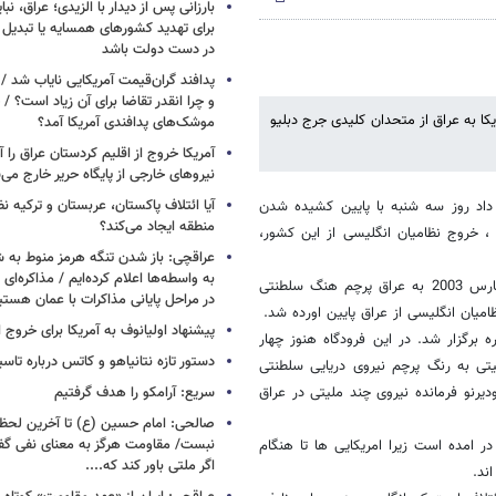
بارزانی پس از دیدار با الزیدی؛ عراق، نب
برای تهدید کشورهای همسایه یا تبدیل 
در دست دولت باشد
پدافند گران‌قیمت آمریکایی نایاب شد 
و چرا انقدر تقاضا برای آن زیاد است؟ / 
 مارس 2003 نیروهای تحت امر امریکا به عراق از متحدان کلیدی جرج دبلیو
موشک‌های پدافندی آمریکا آمد؟
آمریکا خروج از اقلیم کردستان عراق را آغ
نیروهای خارجی از پایگاه حریر خارج می‌
آیا ائتلاف پاکستان، عربستان و ترکیه 
 داد روز سه شنبه با پایین کشیده شدن
منطقه ایجاد می‌کند؟
 خروج نظامیان انگلیسی از این کشور،
عراقچی: باز شدن تنگه هرمز منوط به 
به واسطه‌ها اعلام کرده‌ایم / مذاکره‌ای ب
بر اساس این گزارش سرانجام شش سال پس از تهاجم آمریکایی انگلیسی مارس 2003 به عراق پرچم هنگ سلطنتی
در مراحل پایانی مذاکرات با عمان هستی
میان انگلیسی از عراق پایین اورده شد.
پیشنهاد اولیانوف به آمریکا برای خروج ا
رگزار شد. در این فرودگاه هنوز چهار
دستور تازه نتانیاهو و کاتس درباره تا
لیتی به رنگ پرچم نیروی دریایی سلطنتی
دیرنو فرمانده نیروی چند ملیتی در عراق
سریع: آرامکو را هدف گرفتیم
صالحی: امام حسین (ع) تا آخرین لحظه 
نبست/ مقاومت هرگز به معنای نفی گ
ر امده است زیرا امریکایی ها تا هنگام
اگر ملتی باور کند که....