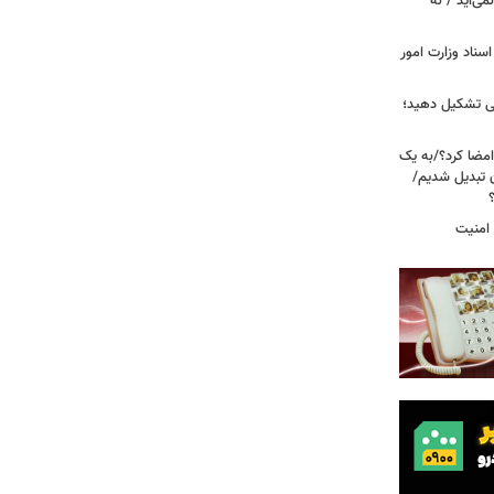
می‌آید / نه
اسناد وزارت امور
می تشکیل دهید؛
امضا کرد؟/به یک
ن تبدیل شدیم/
 امنیت