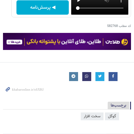
◀ پرسش‌نامه
کد مطلب
582768
برچسب‌ها
گوگل
سخت افزار