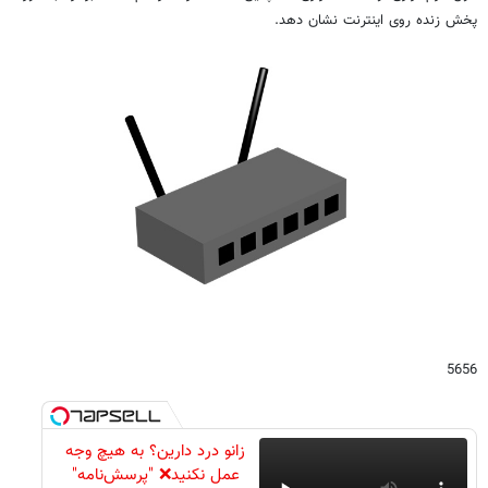
پخش زنده روی اینترنت نشان دهد.
5656
زانو درد دارین؟ به هیچ وجه
عمل نکنید❌ "پرسش‌نامه"