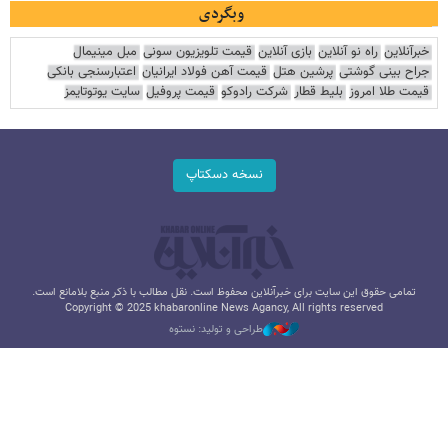
وبگردی
خبرآنلاین
راه نو آنلاین
بازی آنلاین
قیمت تلویزیون سونی
مبل مینیمال
جراح بینی گوشتی
پرشین هتل
قیمت آهن فولاد ایرانیان
اعتبارسنجی بانکی
قیمت طلا امروز
بلیط قطار
شرکت رادوکو
قیمت پروفیل
سایت یوتوتایمز
نسخه دسکتاپ
تمامی حقوق این سایت برای خبرآنلاین محفوظ است. نقل مطالب با ذکر منبع بلامانع است.
Copyright © 2025 khabaronline News Agancy, All rights reserved
طراحی و تولید: نستوه