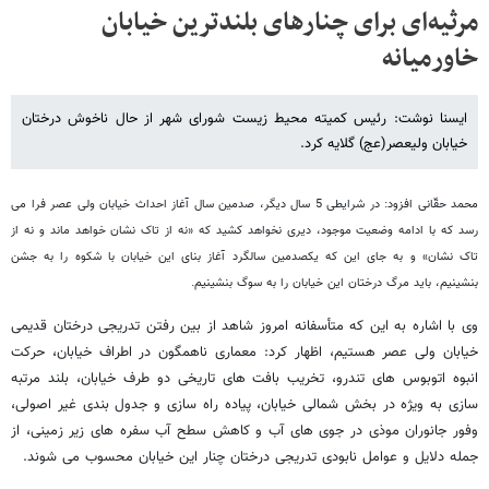
مرثیه‌ای برای چنارهای بلندترین خیابان
خاورمیانه
ایسنا نوشت: رئیس کمیته محیط زیست شورای شهر از حال ناخوش درختان
خیابان ولیعصر(عج) گلایه کرد.
محمد حقّانی افزود: در شرایطی 5 سال دیگر، صدمین سال آغاز احداث خیابان ولی ‌عصر فرا می
رسد که با ادامه وضعیت موجود، دیری نخواهد کشید که «نه از تاک نشان خواهد ماند و نه از
تاک نشان» و به جای این که یکصدمین سالگرد آغاز بنای این خیابان با شکوه را به جشن
بنشینیم، باید مرگ درختان این خیابان را به سوگ بنشینیم.
وی با اشاره به این که متأسفانه امروز شاهد از بین رفتن تدریجی درختان قدیمی
خیابان ولی عصر هستیم، اظهار کرد: معماری ناهمگون در اطراف خیابان، حرکت
انبوه اتوبوس های تندرو، تخریب بافت های تاریخی دو طرف خیابان، بلند مرتبه
سازی به ویژه در بخش‌ شمالی خیابان، پیاده راه سازی و جدول بندی غیر اصولی،
وفور جانوران موذی در جوی های آب و کاهش سطح آب سفره های زیر زمینی، از
جمله دلایل و عوامل نابودی تدریجی درختان چنار این خیابان محسوب می شوند.