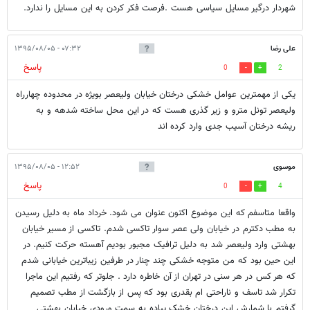
شهردار درگیر مسایل سیاسی هست .فرصت فکر کردن به این مسایل را ندارد.
علی رضا
۰۷:۳۲ - ۱۳۹۵/۰۸/۰۵
پاسخ
0
2
یکی از مهمترین عوامل خشکی درختان خیابان ولیعصر بویژه در محدوده چهارراه
ولیعصر تونل مترو و زیر گذری هست که در این محل ساخته شدهه و به
ریشه درختان آسیب جدی وارد کرده اند
موسوی
۱۲:۵۲ - ۱۳۹۵/۰۸/۰۵
پاسخ
0
4
واقعا متاسفم که این موضوع اکنون عنوان می شود. خرداد ماه به دلیل رسیدن
به مطب دکترم در خیابان ولی عصر سوار تاکسی شدم. تاکسی از مسیر خیابان
بهشتی وارد ولیعصر شد به دلیل ترافیک مجبور بودیم آهسته حرکت کنیم. در
این حین بود که من متوجه خشکی چند چنار در طرفین زیباترین خیابانی شدم
که هر کس در هر سنی در تهران از آن خاطره دارد . جلوتر که رفتیم این ماجرا
تکرار شد تاسف و ناراحتی ام بقدری بود که پس از بازگشت از مطب تصمیم
گرفتم با شمارش این درختان خشک پیاده به سمت ورودی خیابان بهشتی