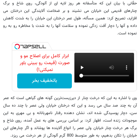
حقّانی با بیان این که متأسفانه هر روز لایه ای از آلودگی، روی شاخ و برگ
چنارهای قدیمی این خیابان می نشیند و بر ضخامت آلایندگی این درختان می
افزاید، تصریح کرد: همین مسأله، طول عمر درختان این خیابان را به شدت کاهش
داده و آنها را دچار آفت زدگی نموده و سلامت آنها را به شدت با مخاطره رو به رو
نموده است.
ابزار کامل برای اصلاح مو و
صورت (قیمت رو ببینی باور
نمیکنی!)
باتخفیف بخر
وی با اشاره به این که درخت چنار از دیرزیست‌ترین گونه های گیاهی است که عمر
آن به چند صد سال می رسد و این که درختان خیابان ولی عصر با چند ده سال
سن، دچار پوسیدگی شده اند، نشان دهنده رفتار نامهربانانه و بی مهری به این
موجودات زنده است، اظهار کرد: بر اساس بررسی های به عمل آمده، روی شاخ و
برگ هر درخت چنار خیابان ولی عصر را انواع آلاینده ها پوشاند و اگر چنارهای این
خیابان را تکان بدهیم، به طور متوسط 800 گرم آلودگی از هر درخت می ریزد.