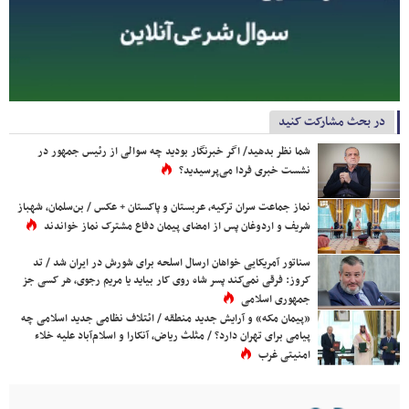
در بحث مشارکت کنید
شما نظر بدهید/ اگر خبرنگار بودید چه سوالی از رئیس جمهور در
نشست خبری فردا می‌پرسیدید؟
نماز جماعت سران ترکیه، عربستان و پاکستان + عکس / بن‌سلمان، شهباز
شریف و اردوغان پس از امضای پیمان دفاع مشترک نماز خواندند
سناتور آمریکایی خواهان ارسال اسلحه برای شورش در ایران شد / تد
کروز: فرقی نمی‌کند پسر شاه روی کار بیاید یا مریم رجوی، هر کسی جز
جمهوری اسلامی
«پیمان مکه» و آرایش جدید منطقه / ائتلاف نظامی جدید اسلامی چه
پیامی برای تهران دارد؟ / مثلث ریاض، آنکارا و اسلام‌آباد علیه خلاء
امنیتی غرب