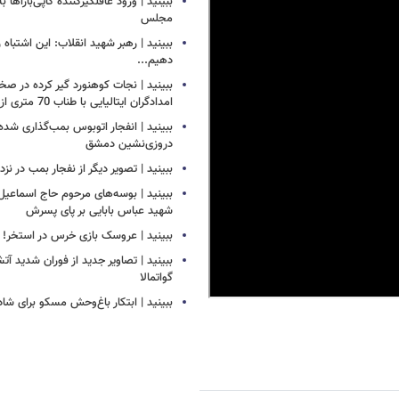
ببینید | ورود غافلگیرکننده کاپی‌باراها 
مجلس
ببینید | رهبر شهید انقلاب: این اشتباه را
دهیم...
ببینید | نجات کوهنورد گیر کرده در ص
امدادگران ایتالیایی با طناب 70 متری از بالگرد
ببینید | انفجار اتوبوس بمب‌گذاری شده
دروزی‌نشین دمشق
ببینید | تصویر دیگر از نفجار بمب در ن
ببینید | بوسه‌های مرحوم حاج اسماعیل ب
شهید عباس بابایی بر پای پسرش
ببینید | عروسک بازی خرس در استخر!
ببینید | تصاویر جدید از فوران شدید آ
گواتمالا
ببینید | ابتکار باغ‌وحش مسکو برای ش