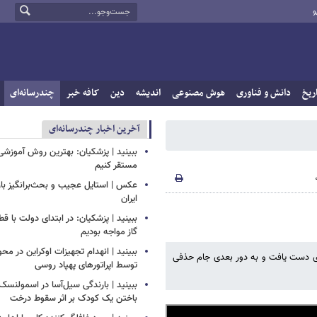
و
ریخ
دانش و فناوری
هوش مصنوعی
اندیشه
دین
کافه خبر
چندرسانه‌ای
آخرین اخبار چندرسانه‌ای
ببینید | پزشکیان: بهترین روش آموزشی د
مستقر کنیم
عکس | استایل عجیب و بحث‌برانگیز باز
ایران
ببینید | پزشکیان: در ابتدای دولت با ق
گاز مواجه بودیم
ببینید | انهدام تجهیزات اوکراین در محو
تری دست یافت و به دور بعدی جام حذفی
توسط اپراتورهای پهپاد روسی
ببینید | بارندگی سیل‌آسا در اسمولنس
باختن یک کودک بر اثر سقوط درخت