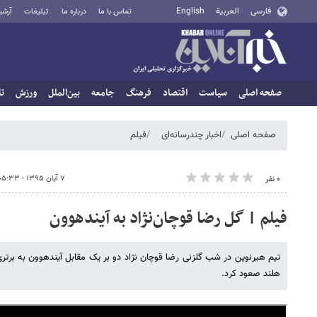
فارسی
العربية
English
تماس با ما
درباره ما
تبلیغات
آرشی
صفحه اصلی
سیاست
اقتصاد
فرهنگ
جامعه
بین‌الملل
ورزش
تا
صفحه اصلی
اخبار چندرسانه‌ای
فیلم
۷ آبان ۱۳۹۵ - ۰۵:۳۳
۰ نفر
فیلم | گل رضا قوچان‌نژاد به آیندهوون
تیم هیرنوین در شب گلزنی رضا قوچان نژاد دو بر یک مقابل آیندهوون به بر
هلند صعود کرد.