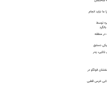
به ساختمان
 ما نباید انجام
خره توسط
 در منطقه
زدیکی دمشق
ابایی، پدر
تشفشان فوئگو در
ادابی خرس قطبی