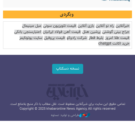
وبگردی
خبرآنلاین
راه نو آنلاین
بازی آنلاین
قیمت تلویزیون سونی
مبل مینیمال
جراح بینی گوشتی
پرشین هتل
قیمت آهن فولاد ایرانیان
اعتبارسنجی بانکی
قیمت طلا امروز
بلیط قطار
شرکت رادوکو
قیمت پروفیل
سایت یوتوتایمز
خرید اکانت chatgpt
نسخه دسکتاپ
تمامی حقوق این سایت برای خبرآنلاین محفوظ است. نقل مطالب با ذکر منبع بلامانع است.
Copyright © 2025 khabaronline News Agancy, All rights reserved
طراحی و تولید: نستوه