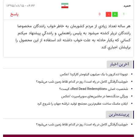
حميد
۰۴:۴۲ - ۱۳۹۵/۰۸/۱۵
پاسخ
0
1
هر ساله تعداد زيادي از مردم كشورمان به خاطر خواب رانندگان مخصوصا
رانندگان تريلر كشته ميشود به پليس راهنمايي و رانندگي پيشنهاد ميكنم
كساني كه يكبار حادثه به علت خواب داشته اند استفاده از اين محصول را
برايشان اجباري كند
آخرین اخبار
تویوتا لندکروزر با یک میلیون کیلومتر کارکرد! /عکس
خورشیدگرفتگی کامل در راه است/ روز در کدام نقاط زمین شب می‌شود؟
شخصیت اصلی «Red Dead Redemption» کیست؟
ویژگی جنگنده‌ها در ماشین‌های سوپراسپرت /عکس
ایلان ماسک ساخت عظیم‌ترین مجتمع تولید تراشه جهان را شروع کرد
پربیننده‌ترین
خورشیدگرفتگی کامل در راه است/ روز در کدام نقاط زمین شب می‌شود؟