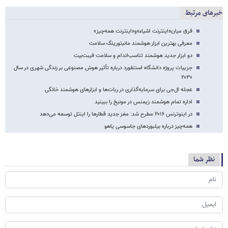
خبرهای مرتبط
فرق میان«اینترنت اشیاء»و«اینترنت همه‌چیز»
معرفی بهترین ابزار هوشمند مانیتورینگ سلامت
دو ابزار جدید هوشمند تناسب‌اندام و سلامت فیبت‌بیت
جزییات پروژه دانشگاه استنفورد درباره تأثیر هوش مصنوعی بر زندگی شهری در سال
۲۰۳۰
عجله ال‌جی برای سرمایه‌گذاری در ربات‌ها و ابزارهای هوشمند خانگی
اداره تمام هوشمند زیمنس در مونیخ را ببینید
در اینوترنس ۲۰۱۶ مطرح شد: مغز جدید قطارها را اینتل توسعه می‌دهد
همه‌چیز درباره بیلبوردهای جاسوسی یاهو
نظر شما