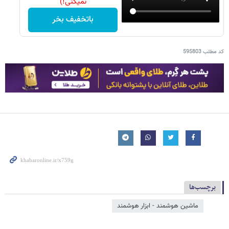
نمیکنی!)
باتخفیف بخر
کد مطلب
595803
برچسب‌ها
ماشین هوشمند - ابزار هوشمند