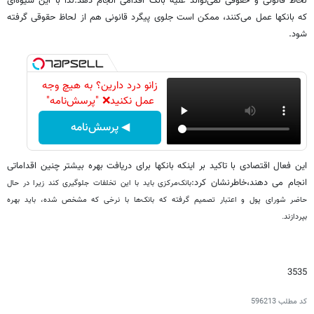
لحاظ قانونی و حقوقی نمی‌تواند علیه بانک اقدامی انجام دهد.لذا با این شیوه‌ای
که بانکها عمل می‌کنند، ممکن است جلوی پیگرد قانونی هم از لحاظ حقوقی گرفته
شود.
زانو درد دارین؟ به هیچ وجه
عمل نکنید❌ "پرسش‌نامه"
◀ پرسش‌نامه
این فعال اقتصادی با تاکید بر اینکه بانکها برای دریافت بهره بیشتر چنین اقداماتی
انجام می دهند،خاطرنشان کرد:
بانک‌مرکزی باید با این تخلفات جلوگیری کند زیرا در حال
حاضر شورای پول و اعتبار تصمیم گرفته که بانک‌ها با نرخی که مشخص شده، باید بهره
بپردازند.
3535
کد مطلب
596213