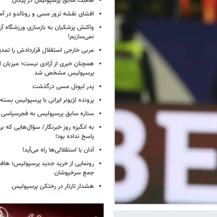
هافبک سابق پرسپولیس در پیکان
افشای نقشه ترور مسی و رونالدو در آمر
واکنش پزشکیان به بازسازی ورزشگاه آزا
نمی‌سازیم!
مربی خارجی استقلال قراردادش را تمدی
همچنان خبری از آزادی نیست؛ میزبان ا
پرسپولیس مشخص شد
پدر لیونل مسی درگذشت
پرونده لژیونر ایرانی با پرسپولیس بسته
ستاره سابق پرسپولیس به فجرسپاسی
به انگیزه روز خبرنگار/ سؤال‌هایی که برا
پاسخ نداده بود!
آدان با استقلالی‌ها راه می‌آید!
جمع سرخپوشان
هشدار تارتار در رختکن پرسپولیس