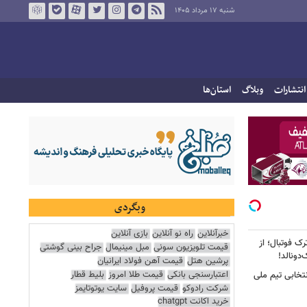
شنبه ۱۷ مرداد ۱۴۰۵
انتشارات
وبلاگ
استان‌ها
وبگردی
خبرآنلاین
راه نو آنلاین
بازی آنلاین
ک فوتبال؛ از
قیمت تلویزیون سونی
مبل مینیمال
جراح بینی گوشتی
پرشین هتل
قیمت آهن فولاد ایرانیان
اعتبارسنجی بانکی
قیمت طلا امروز
بلیط قطار
تخابی تیم ملی
شرکت رادوکو
قیمت پروفیل
سایت یوتوتایمز
خرید اکانت chatgpt