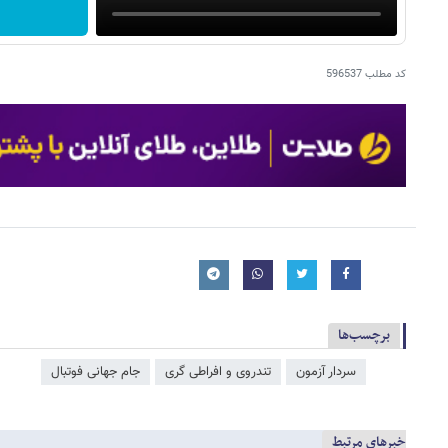
کد مطلب
596537
برچسب‌ها
سردار آزمون
تندروی و افراطی گری
جام جهانی فوتبال
خبرهای مرتبط