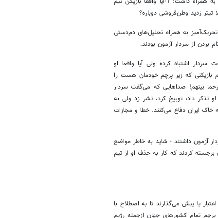
باورنکردنی «وطن‌فروشی دوباره آزمون» بازنشر داد! تیتری که دو سوال بزرگ به همراه داشت: 1-آیا واقعا بازیکن تیم
حریک‌آمیز به همراه تحلیل‌های دم‌دستی
م بردن از سردار آزمون بودند.
ردار اشتباه کرده ولی آیا واقعا او
 بازیکنی که زیر پرچم خودمان هست را
حما بینهم! صداهایی که می‌گفت سردار
و تذکر داد، توبیخ کرد، تشر زد ولی نه
ه خاک ایران دفاع می‌کنند. خطا و مجازات
دار آزمون داشتند - شاید به خاطر مواضع
 برجسته کردند که کار به حذف او از تیم
بار پا پیش می‌گذارند تا به اصطلاح با
پرچم تمام کشورهای جهان ازجمله رژیم