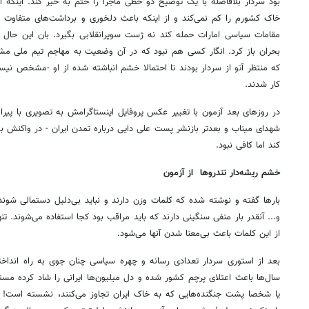
بود سردار بلافاصله با یک توضیح دو خطی ماجرا را ختم به خیر کند. اینکه ان
خاک کشورم را کم نمی‌کند و از اینکه باعث دلخوری و برداشت‌های متفاوت ش
مقامات سیاسی امارات حمله کند نه ژست سوپرانقلابی بگیرد. بان این حال 
بحران باز کرد. انگار کسی هم نبود که در آن وضعیت به مهاجم تیم ملی مشو
که منتظر آتو از سردار بودند تا احتمالا خشم انباشته شده از او -مشخص نی
کار شدند.
در روزهای بعد آزمون با تغییر عکس پروفایل اینستاگرامش به تصویری با پیرا
شهدای میناب و بعدتر بازنشر پست علی دایی درباره تمدن ایران - در واکنش ب
کند اما کافی نبود.
خشم ریشه‌دار تندروها از آزمون
بارها گفته و نوشته شده که کلمات وزن دارند و نباید بی‌دلیل دستمالی شون
و... آنقدر بار منفی سنگینی دارند که باید مراقب بود کجا استفاده می‌شوند. تن
از این کلمات باعث بی‌معنا شدن آنها می‌شود.
بعد از استوری سردار تعدادی رسانه و چهره سیاسی چنان جوی به راه انداختن
سال‌ها باعث اعتلای پرچم کشور شده و دل میلیون‌ها ایرانی را شاد کرده مست
یا شخصا پشت جنگنده‌هایی که به خاک ایران تجاوز می‌کنند، نشسته است! یکی