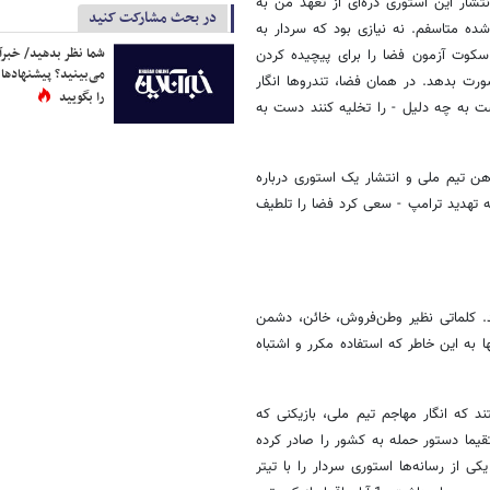
تشار این استوری ذره‌ای از تعهد من به
در بحث مشارکت کنید
ده متاسفم. نه نیازی بود که سردار به
شما نظر بدهید/ خبرآن
سکوت آزمون فضا را برای پیچیده کردن
می‌بینید؟ پیشنهادها 
رت بدهد. در همان فضا، تندروها انگار
را بگویید
ست به چه دلیل - را تخلیه کنند دست به
هن تیم ملی و انتشار یک استوری درباره
ه تهدید ترامپ - سعی کرد فضا را تلطیف
د. کلماتی نظیر وطن‌فروش، خائن، دشمن
ها به این خاطر که استفاده مکرر و اشتباه
د که انگار مهاجم تیم ملی، بازیکنی که
قیما دستور حمله به کشور را صادر کرده
 از رسانه‌ها استوری سردار را با تیتر