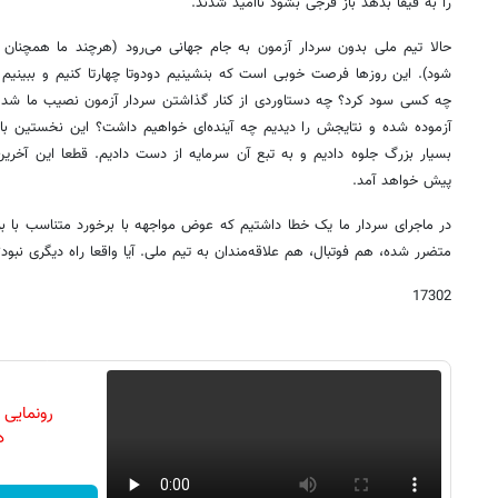
را به فیفا بدهد باز فرجی بشود ناامید شدند.
حالا تیم ملی بدون سردار آزمون به جام جهانی می‌رود (هرچند ما همچنان
شود). این روزها فرصت خوبی است که بنشینیم دودوتا چهارتا کنیم و ببینی
چه کسی سود کرد؟ چه دستاوردی از کنار گذاشتن سردار آزمون نصیب ما شد و ب
آزموده شده و نتایجش را دیدیم چه آینده‌ای خواهیم داشت؟ این نخستین ‌ب
بسیار بزرگ جلوه دادیم و به تبع آن سرمایه‌ از دست دادیم. قطعا این آخر
پیش خواهد آمد.
در ماجرای سردار ما یک خطا داشتیم که عوض مواجهه با برخورد متناسب با 
متضرر شده، هم فوتبال، هم علاقه‌مندان به تیم ملی. آیا واقعا راه دیگری نبود
17302
رونمایی
دن