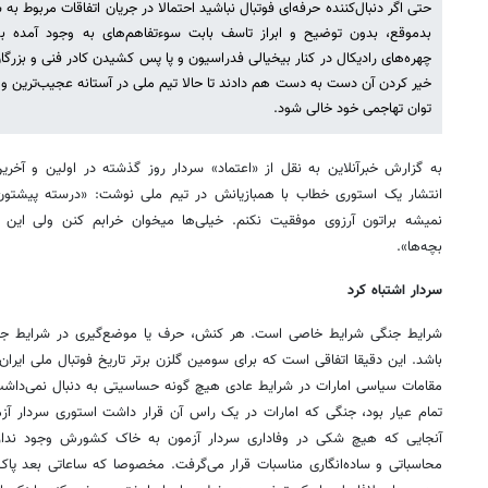
حتی اگر دنبال‌کننده حرفه‌ای فوتبال نباشید احتمالا در جریان اتفاقات مربوط ب
بدموقع، بدون توضیح و ابراز تاسف بابت سوءتفاهم‌های به وجود آمده 
چهره‌های رادیکال در کنار بیخیالی فدراسیون و پا پس کشیدن کادر فنی و بزرگان
خیر کردن آن دست به دست هم دادند تا حالا تیم ملی در آستانه عجیب‌ترین و ا
توان تهاجمی خود خالی شود.
به گزارش خبرآنلاین به نقل از «اعتماد» سردار روز گذشته در اولین و آخری
انتشار یک استوری خطاب با همبازیانش در تیم ملی نوشت: «درسته پیشتون
نمیشه براتون آرزوی موفقیت نکنم. خیلی‌ها میخوان خرابم کنن ولی ای
بچه‌ها».
سردار اشتباه کرد
شرایط جنگی شرایط خاصی است. هر کنش، حرف یا موضع‌گیری در شرایط جنگی م
باشد. این دقیقا اتفاقی است که برای سومین گلزن برتر تاریخ فوتبال ملی ایران
مقامات سیاسی امارات در شرایط عادی هیچ گونه حساسیتی به دنبال نمی‌داش
تمام عیار بود، جنگی که امارات در یک راس آن قرار داشت استوری سردار آزم
آنجایی که هیچ شکی در وفاداری سردار آزمون به خاک کشورش وجود ندارد 
محاسباتی و ساده‌انگاری مناسبات قرار می‌گرفت. مخصوصا که ساعاتی بعد پ