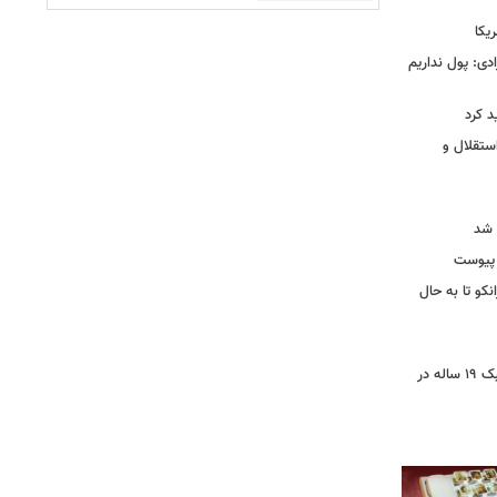
یکا
دی: پول نداریم
د کرد
ستقلال و
 شد
 پیوست
نکو تا به حال
رونمایی از خرید جدید پرسپولیس؛ هافبک ۱۹ ساله در