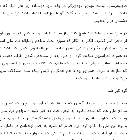
صهیونیستی توسط مهدی مهدوی‌کیا در یک بازی دوستانه زیر نظر فیفا که 
دادکان وارد عمل شد و طی یک گفت‌وگو با روزنامه اعتماد تاکید کرد این اقدا
دشمنان قرار بدهیم.
در مورد سردار اما شاهد هیچ کنشی از سمت افراد موثر نبودیم. فدراسیون فو
از ماجرا کنار کشید. انگار نه انگار که سوژه بحث مهاحم باسابقه تیم ملی اس
مورد حمله قرار بگیرند واکنشی نشان ندادند. امیر قلعه‌نویی کسی که تاکی
به همراه فدراسیون سکوت کرد. او حتی بعد از مشخص شدن نفرات دعوت شد
به خاطر مسائل غیرفنی خط نخورده! جمله‌ای که انتقادات زیادی از قلعه‌نویی به
که سال‌ها با سردار همبازی بودند هم همگی از ترس اینکه مبادا مشکلات مربو
بی‌تفاوت از کنار ماجرا عبور کردند.
گره کور شد
بعد از خط خوردن سردار آزمون که حقیقتا شوک آور بود - چرا که تصور می‌
منافع ملی هم که شده قضیه به نوعی ختم به خیر شود - مهاجم تیم ملی ب
وجود یک مشاور رسانه‌ای است تصویر پروفایل اینستاگرامش را به تصویری با پی
و پیج تیم ملی را آنفالو کرد. این اقدام که شبیه به رفتار نوجوانان در فضای م
حمله ب