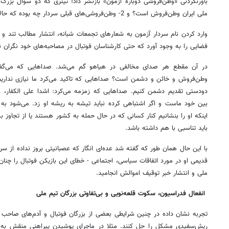
ملی ایران وطن‌فروش است؟ و 2- وطن‌فروشی‌های قبلی سردار چه بوده که حالا تیتر زدید وطن‌فروشی دوباره؟
وارد کردن نام سردار آزمون به شعارهای تجمعات شبانه، انتشار مطالب تند و ت
فضایی را به وجود آورد که حتی کارشناسان فوتبال در مصاحبه‌های خود نگران نا
در آن مقطع هر صدای مخالفی در هیاهو گم می‌شد. صداهایی که می‌گفت س
وطن‌فروش و خائن و دشمن است؟ صداهایی که تاکید می‌کرد ما نیازی نداریم
دودستی تقدیم دشمن کنیم. صداهایی که زمزمه می‌کرد: اشدا علی الکفار، ر
بین خود ماست و اگر اشتباهی کرده نباید تیشه به ریشه او زد. می‌شود به ا
اینکه او را بنشانیم کنار کسانی که در حال حمله به کشور هستند یا از تجاوز ب
باید تناسبی با هم داشته باشد.
با این حال همان طور که گفته شد عده‌ای انگار که عصبانیتی بروز نداده از سر
قدیمی او در مورد اتفاقات سیاسی، اجتماعی - خطای این بازیکن فوتبال را چنان
ملی و انتشار خبر توقیف اموالش انجامید.
انفعال فدراسیون، سکوت قلعه‌نویی و بی‌تفاوتی بزرگان تیم ملی
تجربه نشان داده در چنین شرایطی بعضی از بزرگان فوتبال و آدم‌های صاحب اعت
ریش‌سفیدی مشکل را حل کنند. مثلا در ماجرای پوشیدن پیراهنی منقش به 