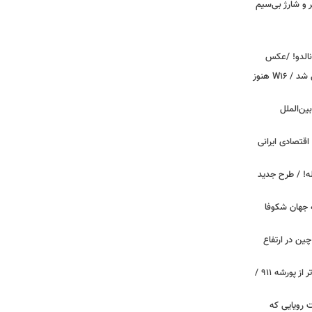
پیکر و شارژ بی‌سیم
ونالدو! /عکس
بوگاتی سفارشی با نام «دِستِریِر» معرفی شد / W۱۶ هنوز
اینترنت بین‌الملل
اقتصادی ایرانی
دید برای خودروهای ۲۰ ساله! / طرح جدید
 جهان شکوفا
ین در ارتفاع
پیچ‌های ۳۱ میلیارد تومانی پاگانی، گران‌تر از پورشه ۹۱۱ /
 سه قابلیت رویایی که