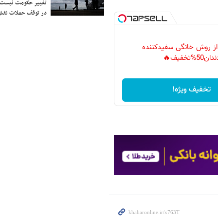
تغییر حکومت نیست/ 
در توقف حملات نقش
 از روش خانگی سفیدکننده
دان50%تخفیف🔥
تخفیف ویژه!