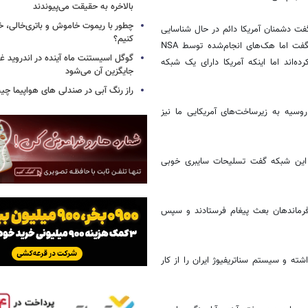
بالاخره به حقیقت می‌پیوندند
چطور با ریموت خاموش و باتری‌خالی، خ
یس آژانس امنیت ملی آمریکا رد سال 2014 به کنگره گفت دشمنان آمریکا دائم در حال شناسایی
کنیم؟
نقاط ضعف سایبری زیرساخت‌های آمریکا هستند. وی از نحوه مبارزه سخن نگفت اما هک‌های انجام‌شده توسط NSA
گوگل اسیستنت ماه آینده در اندروید غ
‌اند اما اینکه آمریکا دارای یک شبکه
جایگزین آن می‌شود
راز رنگ آبی در صندلی های هواپیما چ
سیه به زیرساخت‌های آمریکایی ما نیز
به این شبکه گفت تسلیحات سایبری خوبی
رای فرماندهان بعث پیغام فرستادند و سپس
اجرا گذاشته و سیستم سناتریفیوژ ایران را از کار