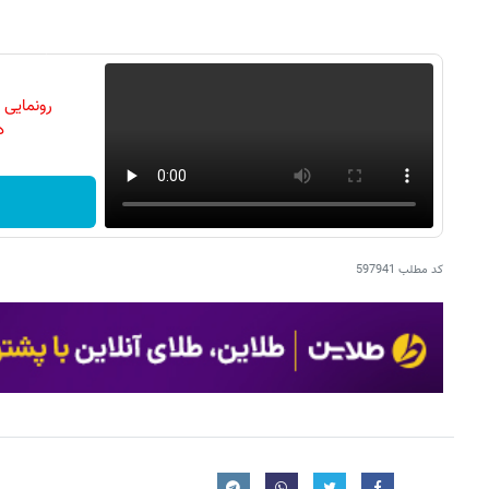
رونمایی
دن
کد مطلب
597941