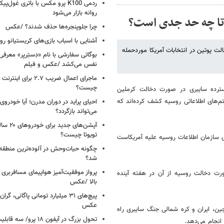
ردمی K100 پرو مکس با باتری غول‌
روانه بازار می‌شود
 تا چه حد جدی است؟
چرا جلوپنجره‌ها حذف شدند؟ /عکس
آشنایی با اسباب‌ بازی‌های کریستیانو ر
ت پوتین در انتخابات آمریکا موردحمله
نفس می‌کشد /عکس و فیلم
ماجرای اعمال ضریب ۲.۷ برای 
چیست؟
گسترده سایبری در صورت دخالت کرملین
ی در سیستم‌های اطلاعاتی روسیه کشف کرده‌اند که
احیای پراید در دوران مدرن؛ آیا خودروی 
می‌تواند بازگردد؟
آپشن‌های ج
تویوتا چیست؟
 که Guccifer 2.0 نفر اول جبهه سایبری سازمان اطلاعات روسیه علیه آمریکاست
چگونه حیات‌وحش در آلوده‌ترین منطقه
شد؟
پرواز موفقیت‌آمیز هواپیمای مسافربری چ
رت دخالت روسیه از آن در هفته آینده
بالا /عکس
عکس
ت علیه روسیه، چین، ایران و کره شمالی جنگ سایبری راه
تحول بزرگ در آیفون ۱۸ پرو/
انجام می‌دهد.