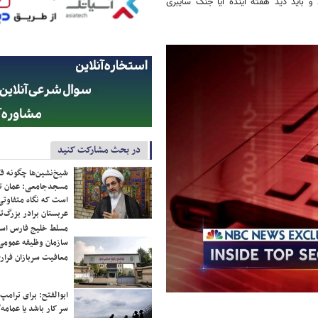
 باید دید هفته آینده آیا جنگ سایبری
در بحث مشارکت کنید
شیخ‌نشین‌ها چگونه فک
مسجدجامعی: عمان تن
است که نگاه متفاوتی 
عربستان برادر بزرگ‌
مسلط خلیج فارس ا
سازمان وظیفه عمومی 
معافیت سربازان فراری
ابوالفتح: برای ترامپ
سر کار باشد یا عمامه/