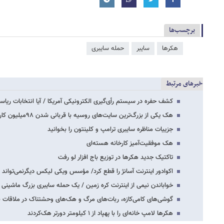
برچسب‌ها
هکرها
سایبر
حمله سایبری
خبرهای مرتبط
کشف حفره در سیستم رأی‌گیری الکترونیکی آمریکا / آیا انتخابات ریا
هک یکی از بزرگ‌ترین سایت‌های روسیه با قربانی شدن ۹۸میلیون کاربر
جزییات مناظره سایبری ترامپ و کلینتون را بخوانید
هک موفقیت‌آمیز کارخانه هسته‌ای
تاکتیک جدید هکرها در توزیع باج افزار لو رفت
اکوادور اینترنت آسانژ را قطع کرد/ مؤسس ویکی لیکس دیگرنمی‌تواند ر
خواباندن نیمی از اینترنت کره زمین / یک حمله سایبری بزرگ ماشینی که
گوشی‌های کامی‌کازه، ربات‌های مرگ و هک‌های وحشتناک در ملاقات با 
هکرها لامپ خانه‌ای را با پهپاد از ۱ کیلومتر دورتر هک‌کردند