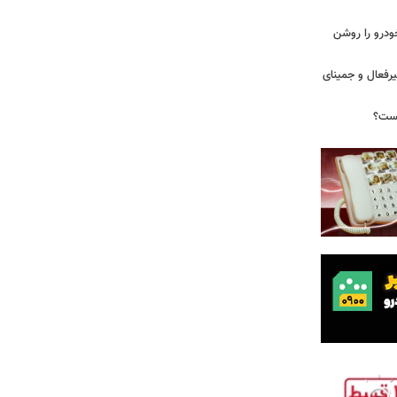
ودرو را روشن
یرفعال و جمینای
یست؟