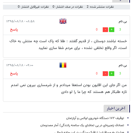
نظرات منتشر شده: 2
نظرات در صف انتشار: 0
نظرات غیرقابل انتشار: 0
بی نام
۰۸:۵۸ - ۱۳۹۵/۰۸/۱۸
پاسخ
0
3
خسته نباشند دوستان ، از قدیم گفتند : طلا که پاک است چه منتش به خاک
است، اگر واقع تخلفی نشده ، برای مردم شفا سازی نمایید
بی نام
۰۹:۰۰ - ۱۳۹۵/۰۸/۱۸
پاسخ
0
3
من اگر جای این اقایون بودن استعفا میدادم و از شرمساری بیرون نمی امدم
تازه طلبکار هم هستند که چرا ما را لو دادی
آخرین اخبار
توقیف ۱۷۲ دستگاه خودروی لوکس و آپارتمان
تصادف زنجیره‌ای در پی تماشای یک سانحه رانندگی/ آمار مصدومان
هشدار به مسافران؛ ترافیک سنگین در این جاده شمالی