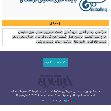
وبگردی
خبرآنلاین
راه نو آنلاین
بازی آنلاین
قیمت تلویزیون سونی
مبل مینیمال
جراح بینی گوشتی
پرشین هتل
قیمت آهن فولاد ایرانیان
اعتبارسنجی بانکی
قیمت طلا امروز
بلیط قطار
شرکت رادوکو
قیمت پروفیل
نسخه دسکتاپ
تمامی حقوق این سایت برای خبرآنلاین محفوظ است. نقل مطالب با ذکر منبع بلامانع است.
Copyright © 2025 khabaronline News Agancy, All rights reserved
طراحی و تولید: نستوه