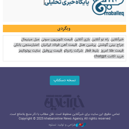
وبگردی
خبرآنلاین
راه نو آنلاین
بازی آنلاین
قیمت تلویزیون سونی
مبل مینیمال
جراح بینی گوشتی
پرشین هتل
قیمت آهن فولاد ایرانیان
اعتبارسنجی بانکی
قیمت طلا امروز
بلیط قطار
شرکت رادوکو
قیمت پروفیل
سایت یوتوتایمز
خرید اکانت chatgpt
نسخه دسکتاپ
تمامی حقوق این سایت برای خبرآنلاین محفوظ است. نقل مطالب با ذکر منبع بلامانع است.
Copyright © 2025 khabaronline News Agancy, All rights reserved
طراحی و تولید: نستوه