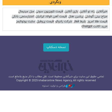
وبگردی
خبرآنلاین
راه نو آنلاین
بازی آنلاین
قیمت تلویزیون سونی
مبل مینیمال
جراح بینی گوشتی
پرشین هتل
قیمت آهن فولاد ایرانیان
اعتبارسنجی بانکی
قیمت طلا امروز
بلیط قطار
شرکت رادوکو
قیمت پروفیل
سایت یوتوتایمز
خرید اکانت chatgpt
نسخه دسکتاپ
تمامی حقوق این سایت برای خبرآنلاین محفوظ است. نقل مطالب با ذکر منبع بلامانع است.
Copyright © 2025 khabaronline News Agancy, All rights reserved
طراحی و تولید: نستوه