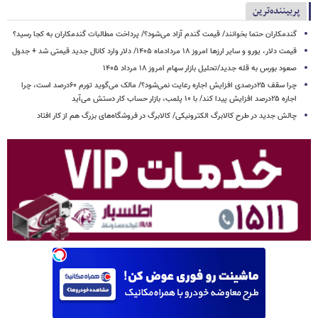
پربیننده‌ترین
گندمکاران حتما بخوانند/ قیمت گندم آزاد می‌شود؟/ پرداخت مطالبات گندمکاران به کجا رسید؟
قیمت دلار، یورو و سایر ارزها امروز ۱۸ مردادماه ۱۴۰۵/ دلار وارد کانال جدید قیمتی شد + جدول
صعود بورس به قله جدید/تحلیل بازار سهام امروز ۱۸ مرداد ۱۴۰۵
چرا سقف ۲۵درصدی افزایش اجاره رعایت نمی‌شود؟/ مالک می‌گوید تورم ۶۰درصد است، چرا
اجاره ۲۵درصد افزایش پیدا کند/ با ۱۰ پلمب، بازار حساب کار دستش می‌آید
چالش جدید در طرح کالابرگ الکترونیکی/ کالابرگ در فروشگاه‌های بزرگ هم از کار افتاد