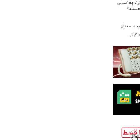
ی/ چه کسانی
 هستند؟
یدیه همدان
شاگران