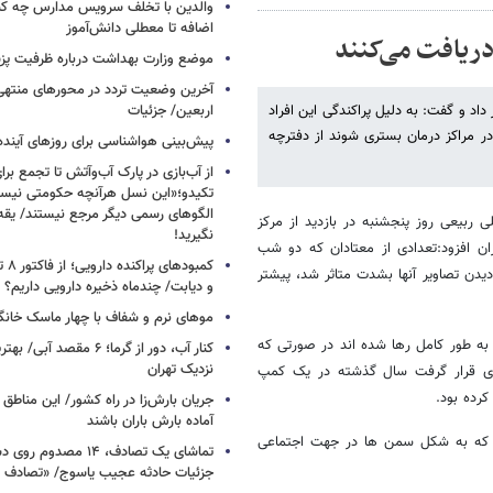
والدین با تخلف سرویس مدارس چه کنند
اضافه تا معطلی دانش‌آموز
دریافت می‌کنند
موضع وزارت بهداشت درباره ظرفیت پزشکی
آخرین وضعیت تردد در محورهای منتهی
داد و گفت: به دلیل پراکندگی این افراد
اربعین/ جزئیات
در مراکز درمان بستری شوند از دفترچه
پیش‌بینی هواشناسی برای روزهای آینده
از آب‌بازی در پارک آب‌وآتش تا تجمع برای
تکیدو؛«این نسل هرآنچه حکومتی نیس
الگوهای رسمی دیگر مرجع نیستند/ یقه ن
ی ربیعی روز پنجشنبه در بازدید از مرکز
نگیرید!
ان افزود:تعدادی از معتادان که دو شب
کمبود
یدن تصاویر آنها بشدت متاثر شد، پیشتر
و دیابت/ چندماه ذخیره دارویی داریم؟
موهای نرم و شفاف با چهار ماسک خانگ
به طور کامل رها شده اند در صورتی که
کنار آب، دور از گرما؛ ۶ مقصد
نزدیک تهران
زی قرار گرفت سال گذشته در یک کمپ
رده بود.
جریان بارش‌زا در راه کشور/ این مناطق ا
آماده بارش باران باشند
دنی که به شکل سمن ها در جهت اجتماعی
تماشای یک تصادف، ۱۴ مص
جزئیات حادثه عجیب یاسوج/ «تصادف 