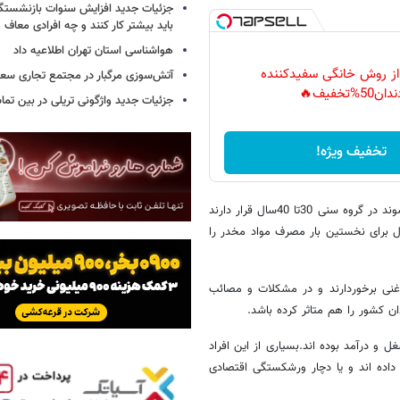
جزئیات جدید افزایش سنوات بازنشستگ
باید بیشتر کار کنند و چه افرادی معاف
هواشناسی استان تهران اطلاعیه داد
 از روش خانگی سفیدکننده
آتش‌سوزی مرگبار در مجتمع تجاری سع
دان50%تخفیف🔥
جزئیات جدید واژگونی تریلی در بین تما
تخفیف ویژه!
وی گفت: حدود 41درصد از معتادانی که در این مرکز نگه داری و درمان می شوند در گروه سنی 30تا 40سال قرار دارند
از معتادان این مرکز اعلام کرده اند که در سنین بین 15 تا 25 سال برای نخستین بار مصرف مواد مخدر را
نی برخوردارند و در مشکلات و مصائب
ن کشور را هم متاثر کرده باشد.
 و درآمد بوده اند.بسیاری از این افراد
داده اند و یا دچار ورشکستگی اقتصادی