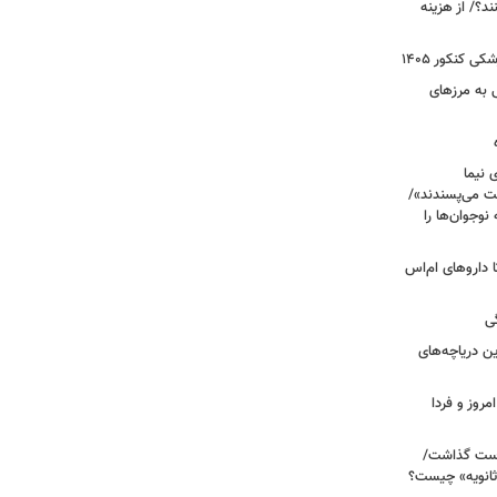
؟/ از هزینه
 کنکور ۱۴۰۵
 به مرزهای
 نیما
ت می‌پسندند»/
وجوان‌ها را
های پراکنده دارویی؛ از فاکتور ۸ تا داروهای ام‌اس
ی
 آبی/ بهترین دریاچه‌های
مروز و فردا
دوم روی دست گذاشت/
ثانویه» چیست؟