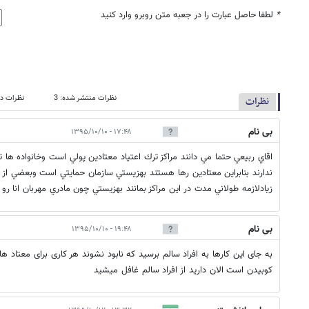
*
لطفا حاصل عبارت را در جعبه متن روبرو وارد کنید
نظرات منتشر شده: 3
نظرات در
نظرات
بی نام
۱۷:۴۸ - ۱۳۹۵/۱۰/۱۰
اقاي ربيعي حتما مي دانند مراكز ترك اعتياد معتادين پولي است وخانواده ها 
ندارند بنابراين معتادين رها هستند بهزيستي سازمان حمايتي است وبعضي از
زيادلازمه طولاني مدت در اين مراكز بمانند بهزيستي چون مادري مهربان انا رو
بی نام
۱۹:۴۸ - ۱۳۹۵/۱۰/۱۰
کوبیدن است الان دارید از افراد سالم غافل میشید