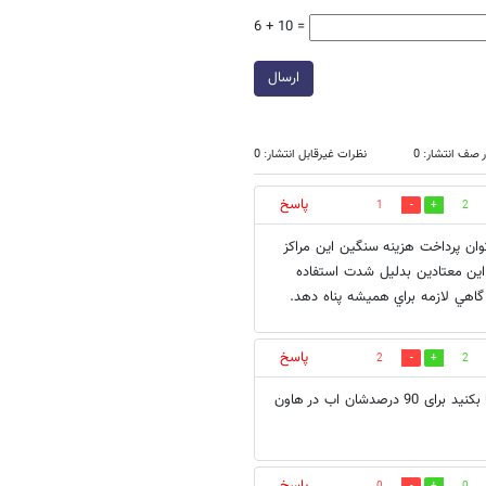
6 + 10 =
ارسال
 صف انتشار: 0
نظرات غیرقابل انتشار: 0
پاسخ
1
2
توان پرداخت هزينه سنگين اين مراكز
 اين معتادين بدليل شدت استفاده
 گاهي لازمه براي هميشه پناه دهد.
پاسخ
2
2
به جای این کارها به افراد سالم برسید که نابود نشوند هر کاری برای معتاد ها بکنید برای 90 درصدشان اب در هاون