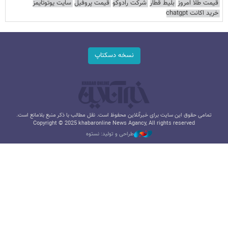
قیمت طلا امروز
بلیط قطار
شرکت رادوکو
قیمت پروفیل
سایت یوتوتایمز
خرید اکانت chatgpt
نسخه دسکتاپ
تمامی حقوق این سایت برای خبرآنلاین محفوظ است. نقل مطالب با ذکر منبع بلامانع است.
Copyright © 2025 khabaronline News Agancy, All rights reserved
طراحی و تولید: نستوه