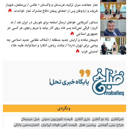
نماز جماعت سران ترکیه، عربستان و پاکستان + عکس / بن‌سلمان، شهباز
شریف و اردوغان پس از امضای پیمان دفاع مشترک نماز خواندند
سناتور آمریکایی خواهان ارسال اسلحه برای شورش در ایران شد / تد
کروز: فرقی نمی‌کند پسر شاه روی کار بیاید یا مریم رجوی، هر کسی جز
جمهوری اسلامی
«پیمان مکه» و آرایش جدید منطقه / ائتلاف نظامی جدید اسلامی چه
پیامی برای تهران دارد؟ / مثلث ریاض، آنکارا و اسلام‌آباد علیه خلاء
امنیتی غرب
وبگردی
خبرآنلاین
راه نو آنلاین
بازی آنلاین
قیمت تلویزیون سونی
مبل مینیمال
جراح بینی گوشتی
پرشین هتل
قیمت آهن فولاد ایرانیان
اعتبارسنجی بانکی