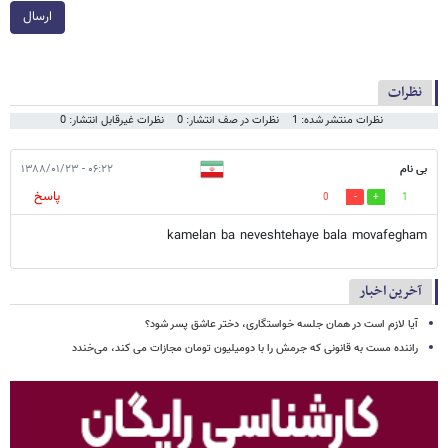
ارسال
نظرات
نظرات منتشر شده: 1
نظرات در صف انتشار: 0
نظرات غیرقابل انتشار: 0
بی نام
۰۶:۲۲ - ۱۳۸۸/۰۱/۲۳
پاسخ
0
1
kamelan ba neveshtehaye bala movafegham
آخرین اخبار
آیا لازم است در همان جلسه خواستگاری، دختر عاشق پسر شود؟
راننده مست به قانونی که جرمش را با دومیلیون تومان مجازات می کند، می‌خندد