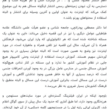
«هم انتشار محتوا، عکس و. . . در اینترنت آسان و کم هزینه است و هم
دسترسی به آن، نبودن زمینه‌های رسمی انتشار اینگونه مسائل هم به این موضوع
کمک می‌کند که اینترنت به عنوان اولین و آخرین وسیله برای انتشار و البته
استفاده از محتواهای پورنو باشد.»
اما دکتر مصطفی پودراتچی، جامعه شناس و عضو هیأت علمی دانشگاه علامه
طباطبایی عوامل دیگری را نیز در این قضیه دخیل می‌داند: «این به عنوان یک
مسئله شناخته شده است که هر تکنولوژی‌ای که وارد ایران می‌شود، فرهنگش
همراه با آن نمی‌آید، مثال این قضیه نیز تلفن همراه و ماهواره است، در مورد
اینترنت نیز وضع به همین صورت است که البته عوامل بسیاری در به وجود
آوردنش سهیم هستند. آموزش درست استفاده از اینترنت وحتی کامپیوتر هیچ
جایی در نظام آموزشی کشور ما ندارد و این مسئله در کنار ندادن هیچ‌گونه
آموزش مسائل جنسی در مدارس عامل بزرگی در به وجود آوردن انحرافات جنسی
است که درصد بسیاری از آنها به خاطر همین وجود نداشتن آگاهی و آموزش
درست در این مسائل است، بنابراین آموزش درست این مسائل و البته منطبق با
فرهنگ کشورمان بسیار ضروری به نظر می‌رسد.»
باوجود اینکه در ایران فیلترینگ گسترده‌ای در مورد سایت‌های مستهجن و
هرزه‌‌نگاری وجود دارد، اما طبق آماری که حدود یک سال پیش از سوی گوگل اعلام
شد، کاربران ایرانی رتبه اول را در جست‌وجوی کلمه «سکس» از آن خود کرده‌اند.