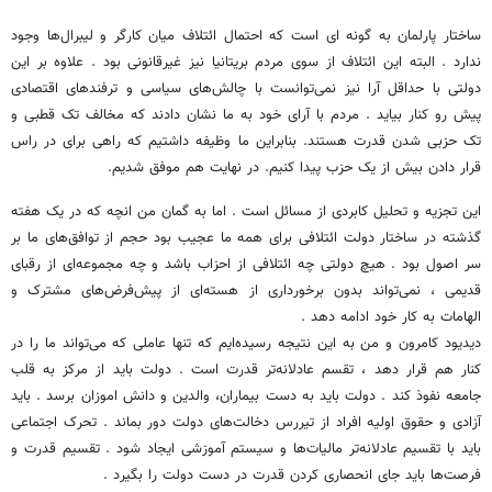
ساختار پارلمان به گونه ای است که احتمال ائتلاف میان کارگر و لیبرال‌ها وجود
ندارد . البته این ائتلاف از سوی مردم بریتانیا نیز غیرقانونی بود . علاوه بر این
دولتی با حداقل آرا نیز نمی‌توانست با چالش‌های سیاسی و ترفندهای اقتصادی
پیش رو کنار بیاید . مردم با آرای خود به ما نشان دادند که مخالف تک قطبی و
تک حزبی شدن قدرت هستند. بنابراین ما وظیفه داشتیم که راهی برای در راس
قرار دادن بیش از یک حزب پیدا کنیم. در نهایت هم موفق شدیم.
این تجزیه و تحلیل کابردی از مسائل است . اما به گمان من انچه که در یک هفته
گذشته در ساختار دولت ائتلافی برای همه ما عجیب بود حجم از توافق‌های ما بر
سر اصول بود . هیچ دولتی چه ائتلافی از احزاب باشد و چه مجموعه‌ای از رقبای
قدیمی ، نمی‌تواند بدون برخورداری از هسته‌ای از پیش‌فرض‌های مشترک و
الهامات به کار خود ادامه دهد .
دیدیود کامرون و من به این نتیجه رسیده‌ایم که تنها عاملی که می‌تواند ما را در
کنار هم قرار دهد ، تقسم عادلانه‌تر قدرت است . دولت باید از مرکز به قلب
جامعه نفوذ کند . دولت باید به دست بیماران، والدین و دانش اموزان برسد . باید
آزادی و حقوق اولیه افراد از تیررس دخالت‌های دولت دور بماند . تحرک اجتماعی
باید با تقسیم عادلانه‌تر مالیات‌ها و سیستم آموزشی ایجاد شود . تقسیم قدرت و
فرصت‌ها باید جای انحصاری کردن قدرت در دست دولت را بگیرد .