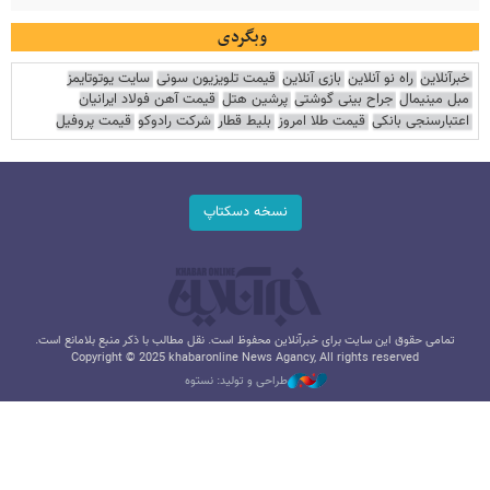
وبگردی
خبرآنلاین
راه نو آنلاین
بازی آنلاین
قیمت تلویزیون سونی
سایت یوتوتایمز
مبل مینیمال
جراح بینی گوشتی
پرشین هتل
قیمت آهن فولاد ایرانیان
اعتبارسنجی بانکی
قیمت طلا امروز
بلیط قطار
شرکت رادوکو
قیمت پروفیل
نسخه دسکتاپ
تمامی حقوق این سایت برای خبرآنلاین محفوظ است. نقل مطالب با ذکر منبع بلامانع است.
Copyright © 2025 khabaronline News Agancy, All rights reserved
طراحی و تولید: نستوه