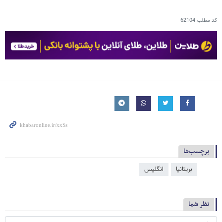
کد مطلب
62104
برچسب‌ها
بریتانیا
انگلیس
نظر شما