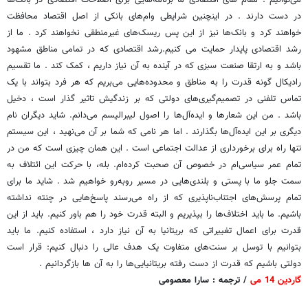
در دست دارند . در اینچنین شرایطی وام‌های بانکی از اصل اقتصاد محافظت
خواهند کرد و بانک‌ها نیز از این پس ریسک‌های غیرمنطقی نخواهند کرد . ما از
رشد اقتصادی پایدار حمایت می‌ کنیم.رشد اقتصادی که در تمامی مناطق مشهود
باشد و به ارتقا صنعت سبزی که در آینده به آن نیاز داریم ، کمک کند . ما تقسیم
رادیکال گونه قدرت را به مناطق و محدوده‌هایی می‌بریم که هر فرد بتواند با یک
تماس تلفنی در تصمیم‌گیری‌های دولتی که بر زندگیش تاثیر گذار است ، دخیل
باشد . من این شعارها و اید‌ه‌آل‌ها را اصول لیبرالیسم می‌دانم. شاید دیگران نام
دیگری بر این ایده‌آل‌ها بگذارند . اما هر نامی که شما بر آن می‌نهید ، این سیستم
تنها راه برای برخورداری از عدالت اجتماعی است . این همان چیزی است که من در
تمام عمر سیاسی‌ام در خصوص آن صحبت کرده‌ام. بله، با حرکت این ائتلاف به
سمت جلو ما با پستی و بلندی‌هایی در مسیر روبه‌رو خواهیم شد . شاید ما برای
تمام پرسش‌های اجتناب‌ناپذیری که از راه می‌رسند پاسخ‌هایی در چنته نداشته
باشیم. ما باید اختلاف‌ها را بپذیریم و البته قدرت خود را هم باور کنیم. باید از این
قدرت برای اعمال تغییراتی که بریتانیا به آن نیاز دارد ، استفاده کنیم. ما باید
بتوانیم با توسل بر سنت‌های متفاوت یک هدف عالی را دنبال کنیم: قرار است
دولتی باشیم که قدرت از دست رفته بریتانیایی‌ها را به آن ها بازگردانیم .
گاردین 14 می
/ ترجمه : سارا معصومی