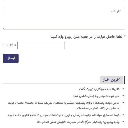
*
لطفا حاصل عبارت را در جعبه متن روبرو وارد کنید
1 + 12 =
ارسال
آخرین اخبار
قالیباف به خبرنگاران تبریک گفت
خبر شهادت رهبر چه زمانی قطعی شد؟
حامی دولت پزشکیان: وفاق پزشکیان بیشتر با مخالفان تعریف شده تا جامعه/ حامیان دولت
احساس می‌کنند کمتر دیده شده‌اند
فرمانده سابق سپاه انصارالرضا خراسان جنوبی: «اجتماعات مردمی تا اطلاع ثانوی ادامه دارد»
رشیدی‌کوچی: پزشکیان هرگز اقدام منجر به افزایش تنش انجام نداد