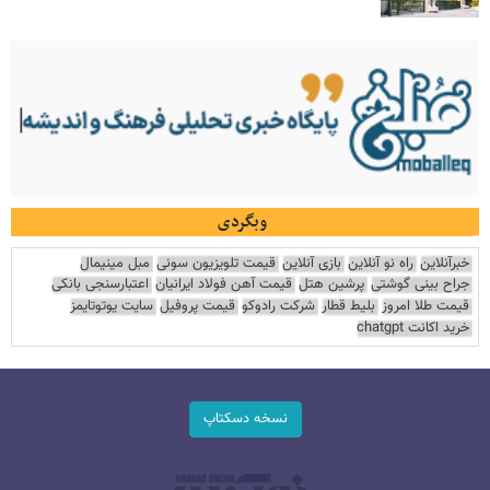
وبگردی
خبرآنلاین
راه نو آنلاین
بازی آنلاین
قیمت تلویزیون سونی
مبل مینیمال
جراح بینی گوشتی
پرشین هتل
قیمت آهن فولاد ایرانیان
اعتبارسنجی بانکی
قیمت طلا امروز
بلیط قطار
شرکت رادوکو
قیمت پروفیل
سایت یوتوتایمز
خرید اکانت chatgpt
نسخه دسکتاپ