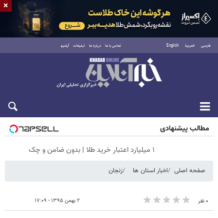
×
فارسی
العربية
English
تماس با ما
درباره ما
تبلیغات
آرشیو
جمعه ۱۶ مرداد ۱۴۰۵
مطالب پیشنهادی
۱ میلیارد اعتبار خرید طلا | بدون ضامن و چک
صفحه اصلی
اخبار استان ها
زنجان
۲ بهمن ۱۳۹۵ - ۱۷:۰۹
۰ نفر