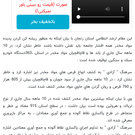
صورت (قیمت رو ببینی باور
نمیکنی!)
باتخفیف بخر
اين مقام ارشد انتظامي استان زنجان با بيان اينكه به منظور ريشه كن كردن پديده
مواد مخدر همه اقشار جامعه بايد نقش داشته باشند خاطر نشان كرد: در 10
ماهه سال جاري از باند ها و قاچاقچيان مواد مخدر در استان ،363دستگاه خودرو
سبك و سنگين توقيف شده است .
سرهنگ " آزادي " به كشف انواع قرص هاي مواد مخدر نيز اشاره كرد و خاطر
نشان كرد : در 10 ماهه سال جاري از سود جويان و قاچاقچيان بيش از 805 هزار
و 760 قرص و روان گردن هاي حاوي مواد مخدر كشف شده است.
وي با بيان اينكه بيشترين مواد مخدر كشف شده در 10 ماهه سال جاري از نوع
ترياك و هروئين بوده است بيان داشت : در سطح استان 915 معتاد پر خطر و
متجاهر در طرح پاكسازي نقاط آلوده و جمع آوري معتادان ، به مراكز بازپروري
معرفي شده اند.
سرهنگ " آزادي " به تداوم اجراي پاكسازي نقاط آلوده و جمع آوري معتادين اشاره
و بيان داشت : بي شک احساس مسئوليت شهروندان در مبارزه با مواد مخدر و